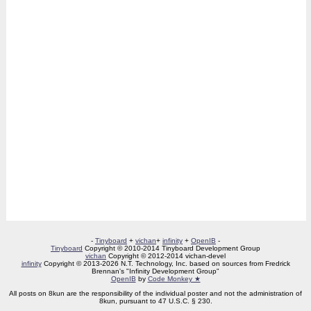
[
/
/
/
/
/
/
/
/
/
/
/
/
]
[
random
/
55chan
/
biz
/
lumidor
/
magali
/
mental
/
nofap
/
random
]
[
watchlist
]