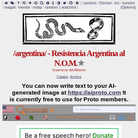
[
/
/
/
/
/
/
/
/
/
/
/
/
]
[
random
/
55chan
/
biz
/
lumidor
/
magali
/
mental
/
nofap
/
random
]
[
watchlist
]
[Options]
/argentina/ - Resistencia Argentina al
N.O.M.
★
Guerreros del Altísimo
Catalog
Archive
You can now write text to your AI-
generated image at
https://aiproto.com
It
is currently free to use for Proto members.