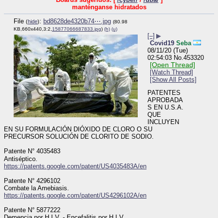
manténganse hidratados
File
:
bd8628de4320b74⋯.jpg
(
hide
)
(80.98
KB,660x440,3:2,
15877066687833.jpg
)
(h)
(u)
[–]
▶
Covid19
Seba
08/11/20 (Tue)
02:54:03
No.
453320
[Open Thread]
[Watch Thread]
[Show All Posts]
PATENTES 
APROBADA
S EN U.S.A. 
QUE 
INCLUYEN 
EN SU FORMULACIÓN DIÓXIDO DE CLORO O SU 
PRECURSOR SOLUCIÓN DE CLORITO DE SODIO.
Patente N° 4035483
Antiséptico.
https://patents.google.com/patent/US4035483A/en
Patente N° 4296102
Combate la Amebiasis.
https://patents.google.com/patent/US4296102A/en
Patente N° 5877222
Demencia por H.I.V. - Encefalitis por H.I.V.