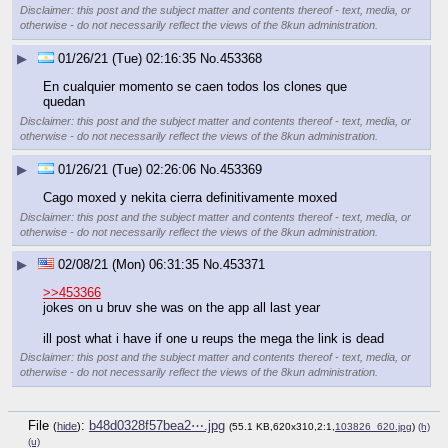
Disclaimer: this post and the subject matter and contents thereof - text, media, or
otherwise - do not necessarily reflect the views of the 8kun administration.
▶
01/26/21 (Tue) 02:16:35
No.
453368
En cualquier momento se caen todos los clones que 
quedan
Disclaimer: this post and the subject matter and contents thereof - text, media, or
otherwise - do not necessarily reflect the views of the 8kun administration.
▶
01/26/21 (Tue) 02:26:06
No.
453369
Cago moxed y nekita cierra definitivamente moxed
Disclaimer: this post and the subject matter and contents thereof - text, media, or
otherwise - do not necessarily reflect the views of the 8kun administration.
▶
02/08/21 (Mon) 06:31:35
No.
453371
>>453366
jokes on u bruv she was on the app all last year 
ill post what i have if one u reups the mega the link is dead
Disclaimer: this post and the subject matter and contents thereof - text, media, or
otherwise - do not necessarily reflect the views of the 8kun administration.
File
:
b48d0328f57bea2⋯.jpg
(
hide
)
(55.1 KB,620x310,2:1,
103826_620.jpg
)
(h)
(u)