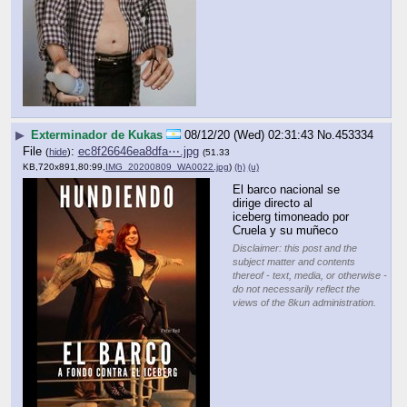
▶
Exterminador de Kukas
08/12/20 (Wed) 02:31:43
No.
453334
File
:
ec8f26646ea8dfa⋯.jpg
(
hide
)
(51.33
KB,720x891,80:99,
IMG_20200809_WA0022.jpg
)
(h)
(u)
El barco nacional se 
dirige directo al 
iceberg timoneado por 
Cruela y su muñeco
Disclaimer: this post and the
subject matter and contents
thereof - text, media, or otherwise -
do not necessarily reflect the
views of the 8kun administration.