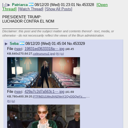
[–]
▶
Patriarca
08/12/20 (Wed)
[Open Thread]
01:23:01
No.
453328
[Watch Thread]
[Show All Posts]
PRESIDENTE TRUMP: 
LUCHADOR CONTRA EL NOM
____________________________
Disclaimer: this post and the subject matter
and contents thereof - text, media, or
otherwise - do not necessarily reflect the
views of the 8kun administration.
▶
Seba
08/12/20 (Wed) 01:45:04
No.
453329
File
:
19831ed3633318a⋯.jpg
(
hide
)
(48.45
KB,640x270,64:27,
celinununu2.jpg
)
(h)
(u)
File
:
429a7c2d7a563c1⋯.jpg
(
hide
)
(41.69
KB,780x400,39:20,
PTFlM2U1MmJhN2NmY2QyOGQwYz….jpg
)
(h)
(u)