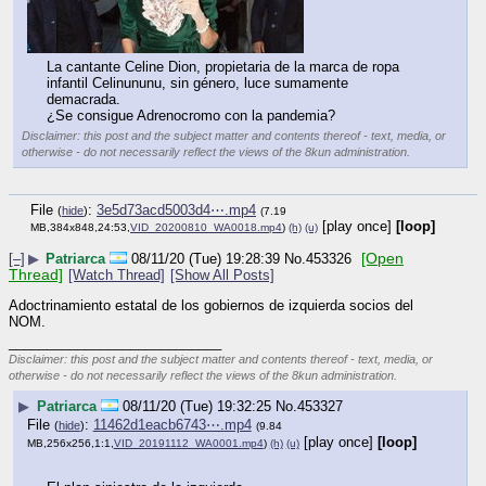
La cantante Celine Dion, propietaria de la marca de ropa 
infantil Celinununu, sin género, luce sumamente 
demacrada.
¿Se consigue Adrenocromo con la pandemia?
Disclaimer: this post and the subject matter and contents thereof - text, media, or
otherwise - do not necessarily reflect the views of the 8kun administration.
File
:
3e5d73acd5003d4⋯.mp4
(
hide
)
(7.19
[play once]
[loop]
MB,384x848,24:53,
VID_20200810_WA0018.mp4
)
(h)
(u)
[–]
▶
Patriarca
08/11/20 (Tue)
[Open Thread]
19:28:39
No.
453326
[Watch Thread]
[Show All Posts]
Adoctrinamiento estatal de los 
gobiernos de izquierda socios 
del NOM.
____________________________
Disclaimer: this post and the subject matter
and contents thereof - text, media, or
otherwise - do not necessarily reflect the views of the 8kun administration.