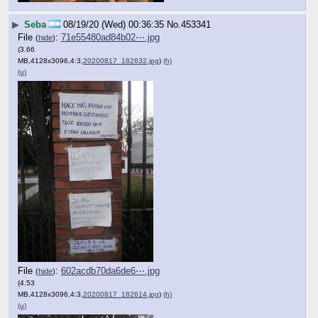
▶
Seba
08/19/20 (Wed) 00:36:35
No.
453341
File
:
71e55480ad84b02⋯.jpg
(
hide
)
(3.66
MB,4128x3096,4:3,
20200817_182632.jpg
)
(h)
(u)
File
:
602acdb70da6de6⋯.jpg
(
hide
)
(4.53
MB,4128x3096,4:3,
20200817_182614.jpg
)
(h)
(u)