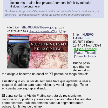
delete this, it also has private / personal info it by mistake 
it doesnt belong here
Disclaimer: this post and the subject matter and contents thereof - text, media, or
otherwise - do not necessarily reflect the views of the 8kun administration.
File
:
9fbc48386823bae⋯.jpg
(
hide
)
(279.04
KB,1280x720,16:9,
gigachad_portada_YT.jpg
)
(h)
(u)
[–]
▶
NUEVO
CANAL
02/28/21 (Sun)
19:47:34
No.
453374
[Open Thread]
[Watch Thread]
[Show All Posts]
Bueno paso 
que (((amos 
del mundo))) 
me obligo a hacerme un canal de YT porque no tengo shekels. 
Cuestión que en un par de semanas tuve que aprender a usar el 
paquete de adobe para hacer videos y ver si logro algo. Tener 
en cuenta que sigo aprendiendo. 
El canal se llama Visión Platina se trata de revisionismo, 
nacionalismo, pueblos y esas cosas que les cabe a los autistas 
como nosotros, próxima semana saco un segmento sobre 
países. En fin les dejo el link 