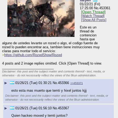
sarpen
01/22/21 (Fri)
17:25:00
No.
453361
[Open Thread]
[Watch Thread]
[Show All Posts]
Este es un 
thread de 
contencion 
hasta que 
alguno de ustedes levante un rozed o algo, el codigo fuente de 
rozed lo pueden encontrar aca, tambien tiene instrucciones muy 
claras para montar todo el servicio:
>
https://github.com/RozedShow/Rozed
4 posts and 2 image replies omitted. Click [Open Thread] to view.
____________________________
Disclaimer: this post and the subject matter and contents thereof - text, media, or
otherwise - do not necessarily reflect the views of the 8kun administration.
▶
01/26/21 (Tue) 01:30:21
No.
453366
>>453371
esto esta mas muerto que temti y hixel juntos kjjj
Disclaimer: this post and the subject matter and contents thereof - text, media, or
otherwise - do not necessarily reflect the views of the 8kun administration.
▶
01/26/21 (Tue) 01:56:10
No.
453367
Quien hackeo moxed y temti juntos?