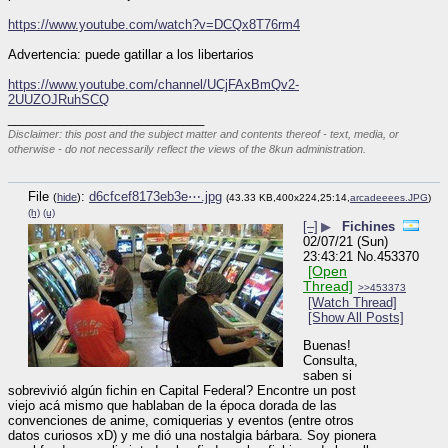
https://www.youtube.com/watch?v=DCQx8T76rm4
Advertencia: puede gatillar a los libertarios
https://www.youtube.com/channel/UCjFAxBmQv2-
2UUZOJRuhSCQ
____________________________
Disclaimer: this post and the subject matter and contents thereof - text, media, or
otherwise - do not necessarily reflect the views of the 8kun administration.
File
:
d6cfcef8173eb3e⋯.jpg
(
hide
)
(43.33 KB,400x224,25:14,
arcadeeees.JPG
)
(h)
(u)
[–]
▶
Fichines
02/07/21 (Sun)
23:43:21
No.
453370
[Open
Thread]
>>453373
[Watch Thread]
[Show All Posts]
Buenas! 
Consulta, 
saben si 
sobrevivió algún fichin en Capital Federal? Encontre un post 
viejo acá mismo que hablaban de la época dorada de las 
convenciones de anime, comiquerias y eventos (entre otros 
datos curiosos xD) y me dió una nostalgia bárbara. Soy pionera 