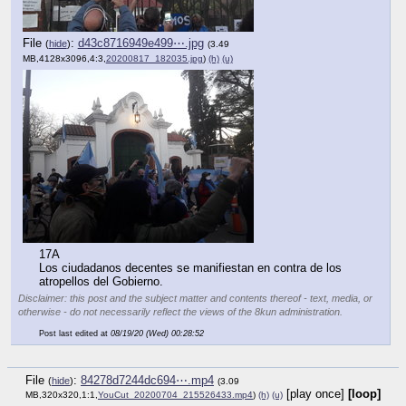
File
:
d43c8716949e499⋯.jpg
(
hide
)
(3.49
MB,4128x3096,4:3,
20200817_182035.jpg
)
(h)
(u)
17A
Los ciudadanos decentes se manifiestan en contra de los 
atropellos del Gobierno.
Disclaimer: this post and the subject matter and contents thereof - text, media, or
otherwise - do not necessarily reflect the views of the 8kun administration.
Post last edited at
08/19/20 (Wed) 00:28:52
File
:
84278d7244dc694⋯.mp4
(
hide
)
(3.09
[play once]
[loop]
MB,320x320,1:1,
YouCut_20200704_215526433.mp4
)
(h)
(u)