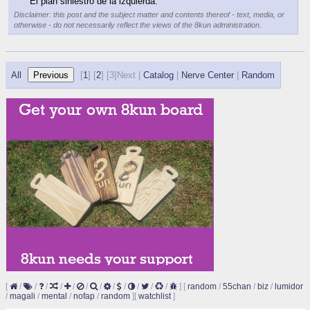
▶
Patriarca
08/11/20 (Tue) 19:32:25
No.
453327
File
:
11462d1eacb6743⋯.mp4
(
hide
)
(9.84
[play once]
[loop]
MB,256x256,1:1,
VID_20191112_WA0001.mp4
)
(h)
(u)
El plan siniestro de la izquierda.
Disclaimer: this post and the subject matter
and contents thereof - text, media, or
otherwise - do not necessarily reflect the
views of the 8kun administration.
All
[
1
] [
2
] [
3]Next |
Catalog
|
Nerve Center
|
Random