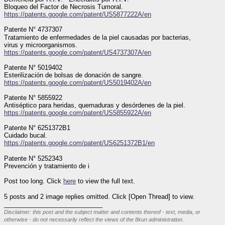
Bloqueo del Factor de Necrosis Tumoral.
https://patents.google.com/patent/US5877222A/en
Patente N° 4737307
Tratamiento de enfermedades de la piel causadas por bacterias, 
virus y microorganismos.
https://patents.google.com/patent/US4737307A/en
Patente N° 5019402
Esterilización de bolsas de donación de sangre.
https://patents.google.com/patent/US5019402A/en
Patente N° 5855922
Antiséptico para heridas, quemaduras y desórdenes de la piel.
https://patents.google.com/patent/US5855922A/en
Patente N° 6251372B1
Cuidado bucal.
https://patents.google.com/patent/US6251372B1/en
Patente N° 5252343
Prevención y tratamiento de i
Post too long. Click 
here
 to view the full text.
5 posts and 2 image replies omitted. Click [Open Thread] to view.
____________________________
Disclaimer: this post and the subject matter and contents thereof - text, media, or
otherwise - do not necessarily reflect the views of the 8kun administration.