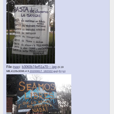
File
:
b3060b74ef51a70⋯.jpg
(
hide
)
(3.19
MB,4128x3096,4:3,
20200817_182322.jpg
)
(h)
(u)