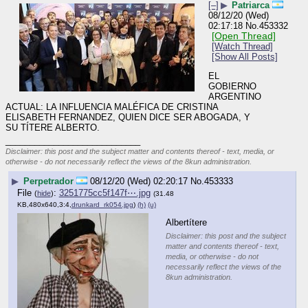
[–]
▶
Patriarca
08/12/20 (Wed)
02:17:18
No.
453332
[Open Thread]
[Watch Thread]
[Show All Posts]
EL 
GOBIERNO 
ARGENTINO 
ACTUAL: LA INFLUENCIA MALÉFICA DE CRISTINA 
ELISABETH FERNANDEZ, QUIEN DICE SER ABOGADA, Y 
SU TÍTERE ALBERTO.
____________________________
Disclaimer: this post and the subject matter and contents thereof - text, media, or
otherwise - do not necessarily reflect the views of the 8kun administration.
▶
Perpetrador
08/12/20 (Wed) 02:20:17
No.
453333
File
:
3251775cc5f147f⋯.jpg
(
hide
)
(31.48
KB,480x640,3:4,
drunkard_rk054.jpg
)
(h)
(u)
Albertítere
Disclaimer: this post and the subject
matter and contents thereof - text,
media, or otherwise - do not
necessarily reflect the views of the
8kun administration.