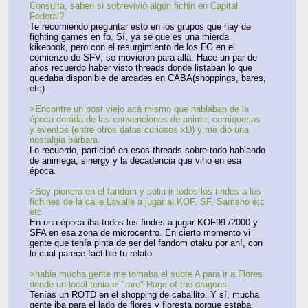
Consulta, saben si sobrevivió algún fichin en Capital 
Federal?
Te recomiendo preguntar esto en los grupos que hay de 
fighting games en fb. Sí, ya sé que es una mierda 
kikebook, pero con el resurgimiento de los FG en el 
comienzo de SFV, se movieron para allá. Hace un par de 
años recuerdo haber visto threads donde listaban lo que 
quedaba disponible de arcades en CABA(shoppings, bares, 
etc)
>Encontre un post viejo acá mismo que hablaban de la 
época dorada de las convenciones de anime, comiquerias 
y eventos (entre otros datos curiosos xD) y me dió una 
nostalgia bárbara.
Lo recuerdo, participé en esos threads sobre todo hablando 
de animega, sinergy y la decadencia que vino en esa 
época.
>Soy pionera en el fandom y solia ir todos los findes a los 
fichines de la calle Lavalle a jugar al KOF, SF, Samsho etc 
etc
En una época iba todos los findes a jugar KOF99 /2000 y 
SFA en esa zona de microcentro. En cierto momento vi 
gente que tenía pinta de ser del fandom otaku por ahí, con 
lo cual parece factible tu relato
>habia mucha gente me tomaba el subte A para ir a Flores 
donde un local tenia el "rare" Rage of the dragons
Tenías un ROTD en el shopping de caballito. Y sí, mucha 
gente iba para el lado de flores y floresta porque estaba 