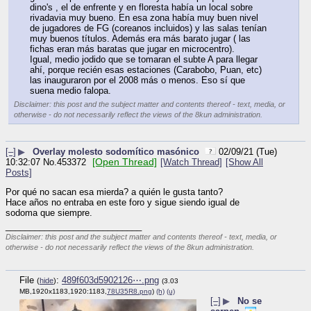
dino's , el de enfrente y en floresta había un local sobre 
rivadavia muy bueno. En esa zona había muy buen nivel 
de jugadores de FG (coreanos incluidos) y las salas tenían 
muy buenos títulos. Además era más barato jugar ( las 
fichas eran más baratas que jugar en microcentro).
Igual, medio jodido que se tomaran el subte A para llegar 
ahí, porque recién esas estaciones (Carabobo, Puan, etc) 
las inauguraron por el 2008 más o menos. Eso sí que 
suena medio falopa.
Disclaimer: this post and the subject matter and contents thereof - text, media, or
otherwise - do not necessarily reflect the views of the 8kun administration.
[–]
▶
Overlay molesto sodomítico masónico
02/09/21 (Tue)
[Open Thread]
10:32:07
No.
453372
[Watch Thread]
[Show All
Posts]
Por qué no sacan esa mierda? a quién le gusta tanto?
Hace años no entraba en este foro y sigue siendo igual de 
sodoma que siempre.
____________________________
Disclaimer: this post and the subject matter and contents thereof - text, media, or
otherwise - do not necessarily reflect the views of the 8kun administration.
File
:
489f603d5902126⋯.png
(
hide
)
(3.03
MB,1920x1183,1920:1183,
78U35R8.png
)
(h)
(u)
[–]
▶
No se