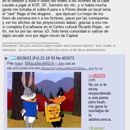
en el fandom y solia ir todos los findes a los fichines de la calle 
Lavalle a jugar al KOF, SF, Samsho etc etc, y si habia mucha 
gente me tomaba el subte A para ir a Flores donde un local tenia 
el "rare" Rage of the dragons… que épocas! Lo mejor de los 
fines de semana era ir a los fichines, pasar por las comiquerias 
y ver los afiches de las proyecciones daban, gracias a eso me 
vi completa Escaflowne en el Centro cultural Ricardo Rojas.. en 
fin, me fui por las ramas xD. Solo tenia curiosidad si sabían de 
algún arcade vivo por algún rincón de Capital
____________________________
Disclaimer: this post and the subject matter and contents thereof - text, media, or
otherwise - do not necessarily reflect the views of the 8kun administration.
▶
02/26/21 (Fri) 21:18:33
No.
453373
File
:
80faca3ece6f2c6⋯.jpg
(
hide
)
(188.48
KB,1437x1080,479:360,
25bda25b7ed0a166fe47372b3a….jpg
)
(h)
(u)
>>453370
(OP)
No sé si le 
estoy 
respondiendo 
a una pasta 
pero bueh, 
me gana la 
nostalgia de 
la 
adolescencia.
>Buenas! 