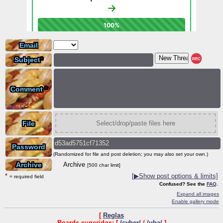
Email
Subject
*
REC
Comment
*
File
Select/drop/paste files here
Password
(Randomized for file and post deletion; you may also set your own.)
Archive
Archive
[500 char limit]
*
[
▶
Show post options & limits]
= required field
Confused? See the
FAQ
.
Expand all images
Enable gallery mode
[
Reglas
Boards sugeridos: [
/cyber/
/
/uba/
]