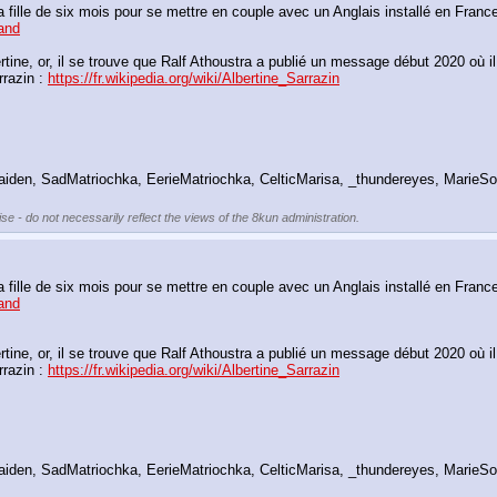
rand
e, or, il se trouve que Ralf Athoustra a publié un message début 2020 où il indi
razin : 
https://fr.wikipedia.org/wiki/Albertine_Sarrazin
iden, SadMatriochka, EerieMatriochka, CelticMarisa, _thundereyes, MarieSo
se - do not necessarily reflect the views of the 8kun administration.
rand
e, or, il se trouve que Ralf Athoustra a publié un message début 2020 où il indi
razin : 
https://fr.wikipedia.org/wiki/Albertine_Sarrazin
iden, SadMatriochka, EerieMatriochka, CelticMarisa, _thundereyes, MarieSo