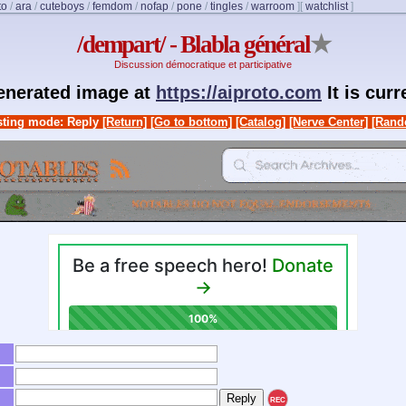
to
/
ara
/
cuteboys
/
femdom
/
nofap
/
pone
/
tingles
/
warroom
]
[
watchlist
]
/dempart/ - Blabla général
★
Discussion démocratique et participative
generated image at
https://aiproto.com
It is cur
ting mode: Reply
[Return]
[Go to bottom]
[Catalog]
[Nerve Center]
[Rand
REC