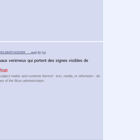
26136057432095_….jpg
)
(h)
(u)
aux venimeux qui portent des signes visibles de 
Oyun
subject matter and contents thereof - text, media, or otherwise - do
ews of the 8kun administration.