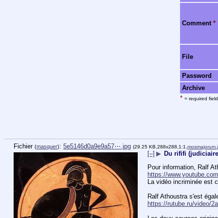
Comment
*
File
Password
Archive
*
= required field
Fichier
:
5e5146d0a9e9a57⋯.jpg
(
masquer
)
(29.25 KB,288x288,1:1,
mosmajorum.
[–]
▶
Du rififi (judiciai
https://www.youtube.c
La vidéo incriminée est ce
https://rutube.ru/video