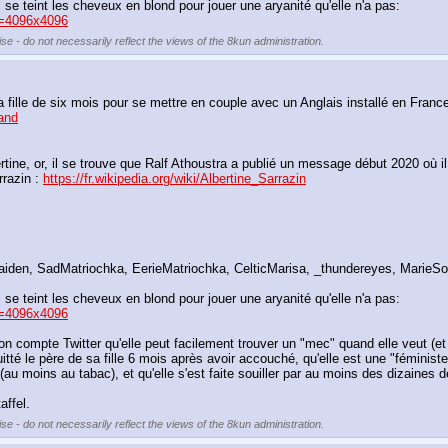
ui se teint les cheveux en blond pour jouer une aryanité qu'elle n'a pas:
=4096x4096
se - do not necessarily reflect the views of the 8kun administration.
rand
e, or, il se trouve que Ralf Athoustra a publié un message début 2020 où il indi
razin : 
https://fr.wikipedia.org/wiki/Albertine_Sarrazin
iden, SadMatriochka, EerieMatriochka, CelticMarisa, _thundereyes, MarieSo
ui se teint les cheveux en blond pour jouer une aryanité qu'elle n'a pas:
=4096x4096
r son compte Twitter qu'elle peut facilement trouver un "mec" quand elle veut (et
quitté le père de sa fille 6 mois après avoir accouché, qu'elle est une "féminist
au moins au tabac), et qu'elle s'est faite souiller par au moins des dizaines 
affel.
se - do not necessarily reflect the views of the 8kun administration.