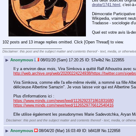
Les deux sources origina
droite/1741.html
, c'est-à
Démocratie Participativ
Wikipedia, vraiment neutr
Tradasse - sociologie d'
Quel est votre avis là-d
102 posts and 13 image replies omitted. Click [Open Thread] to view.
____________________________
Disclaimer: this post and the subject matter and contents thereof - text, media, or otherwise
▶
Anonymous
08/01/20 (Sam) 17:20:25
57e4b2
No.
122855
http://web.archive.org/web/20200224224938/https://twitter.com/sigeb
Vira Simkova, comme elle l'a elle-même révélé, a nommé sa fille Albertin
délicieuse Albertine Sarrazin". Je vous laisse voir qui est Albertine Sar
Plus d'informations ici :
https://www.minds.com/newsfeed/1126292371861831680
https://www.minds.com/newsfeed/1126529776612540416
Elle utilise également les pseudonymes Marie Sadevotchka, Aryan Ma
Disclaimer: this post and the subject matter and contents thereof - text, media, or otherwi
▶
Anonymous
08/04/20 (Mar) 16:03:49
b8418f
No.
122858