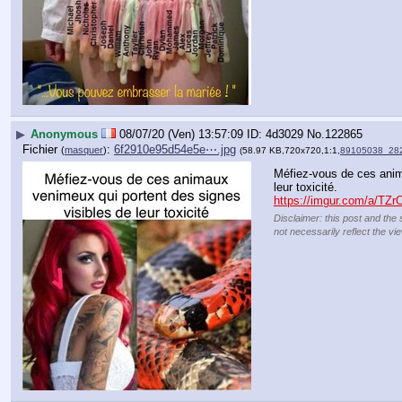
▶
Anonymous
08/07/20 (Ven) 13:57:09
4d3029
No.
122865
Fichier
:
6f2910e95d54e5e⋯.jpg
(
masquer
)
(58.97 KB,720x720,1:1,
89105038_28
Méfiez-vous de ces anim
leur toxicité.
https://imgur.com/a/TZr
Disclaimer: this post and the 
not necessarily reflect the vi