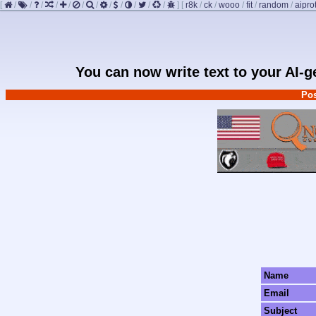
[
/
/
/
/
/
/
/
/
/
/
/
/
]
[
r8k
/
ck
/
wooo
/
fit
/
random
/
aipro
You can now write text to your AI-
Pos
Name
Email
Subject