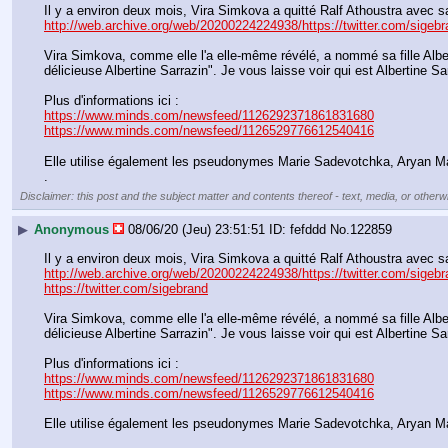
http://web.archive.org/web/20200224224938/https://twitter.com/sigeb
Vira Simkova, comme elle l'a elle-même révélé, a nommé sa fille Albertin
délicieuse Albertine Sarrazin". Je vous laisse voir qui est Albertine Sar
Plus d'informations ici :
https://www.minds.com/newsfeed/1126292371861831680
https://www.minds.com/newsfeed/1126529776612540416
Elle utilise également les pseudonymes Marie Sadevotchka, Aryan Ma
.
Disclaimer: this post and the subject matter and contents thereof - text, media, or otherwi
▶
Anonymous
08/06/20 (Jeu) 23:51:51
fefddd
No.
122859
http://web.archive.org/web/20200224224938/https://twitter.com/sigeb
https://twitter.com/sigebrand
Vira Simkova, comme elle l'a elle-même révélé, a nommé sa fille Albertin
délicieuse Albertine Sarrazin". Je vous laisse voir qui est Albertine Sar
Plus d'informations ici :
https://www.minds.com/newsfeed/1126292371861831680
https://www.minds.com/newsfeed/1126529776612540416
Elle utilise également les pseudonymes Marie Sadevotchka, Aryan Ma