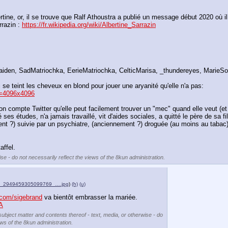
e, or, il se trouve que Ralf Athoustra a publié un message début 2020 où il indi
razin : 
https://fr.wikipedia.org/wiki/Albertine_Sarrazin
iden, SadMatriochka, EerieMatriochka, CelticMarisa, _thundereyes, MarieSo
ui se teint les cheveux en blond pour jouer une aryanité qu'elle n'a pas:
=4096x4096
r son compte Twitter qu'elle peut facilement trouver un "mec" quand elle veut (et
 ses études, n'a jamais travaillé, vit d'aides sociales, a quitté le père de sa f
nt ?) suivie par un psychiatre, (anciennement ?) droguée (au moins au tabac), e
affel.
se - do not necessarily reflect the views of the 8kun administration.
_2949459305099769_….jpg
)
(h)
(u)
r.com/sigebrand
 va bientôt embrasser la mariée.
qA
subject matter and contents thereof - text, media, or otherwise - do
ews of the 8kun administration.