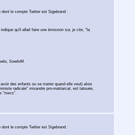
Il y a environ deux mois, Vira Simkova a quitté Ralf Athoustra avec sa fille de six mois pour se mettre en couple avec un Anglais installé en France dont le compte Twitter est Sigebrand : 
que qu'il allait faire une émission sur, je cite, "la 
wilo, SowiloM.
 avoir des enfants ou se marier quand elle veut) alors 
éministe radicale" misandre pro-matriarcat, est tatouée, 
de "mecs".
Il y a environ deux mois, Vira Simkova a quitté Ralf Athoustra avec sa fille de six mois pour se mettre en couple avec un Anglais installé en France dont le compte Twitter est Sigebrand : 