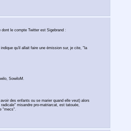
Il y a environ deux mois, Vira Simkova a quitté Ralf Athoustra avec sa fille de six mois pour se mettre en couple avec un Anglais installé en France dont le compte Twitter est Sigebrand : 
que qu'il allait faire une émission sur, je cite, "la 
wilo, SowiloM.
 avoir des enfants ou se marier quand elle veut) alors 
e radicale" misandre pro-matriarcat, est tatouée, 
de "mecs".