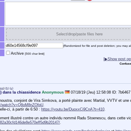
Select/drop/paste files here
(Randomized for file and post deletion; you may al
Archive
[500 char limit]
[▶Show post opt
Confuse
jpg
)
(h)
(u)
re) dans la chiassidence
Anonymous
07/18/19 (Jeu) 12:58:08
7b6467
om/watch?v=Q8oM8nZOfqU
.
lle-ci, à partir de 6:50 : 
https://youtu.be/DuoxxCj9CnA?t=410
.
/2a82a30cfd146de8e570eff5d9b20147/
.