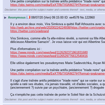
Une petite compilation sur la traînée antifa prédatrice "triade noire" q
https://pbs.twimg.com/media/EeXTRbTX0AM27jH?format=jpg&name
Disclaimer: this post and the subject matter and contents thereof - text, media, or otherwi
▶
Anonymous
08/07/20 (Ven) 09:15:00
ee4578
No.
122860
http://web.archive.org/web/20200224224938/https://twitter.com/sigeb
https://twitter.com/sigebrand
Vira Simkova, comme elle l'a elle-même révélé, a nommé sa fille Albertin
délicieuse Albertine Sarrazin". Je vous laisse voir qui est Albertine Sar
Plus d'informations ici :
https://www.minds.com/newsfeed/1126292371861831680
https://www.minds.com/newsfeed/1126529776612540416
Elle utilise également les pseudonymes Marie Sadevotchka, Aryan Ma
Une petite compilation sur la traînée antifa prédatrice "triade noire" q
https://pbs.twimg.com/media/EeXTRbTX0AM27jH?format=jpg&name
Il s'agit d'une traînée antifa prédatrice "triade noire" qui se vante su
qu'elle a raté ses études, n'a jamais travaillé, vit d'aides sociales, a 
(anciennement ?) suivie par un psychiatre, (anciennement ?) droguée (
Ça n’empêche pas cette traînée de porter le Soleil Noir de la Schutzst
Disclaimer: this post and the subject matter and contents thereof - text, media, or otherwi