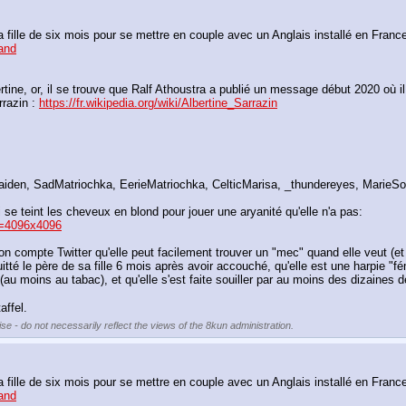
rand
e, or, il se trouve que Ralf Athoustra a publié un message début 2020 où il indi
razin : 
https://fr.wikipedia.org/wiki/Albertine_Sarrazin
iden, SadMatriochka, EerieMatriochka, CelticMarisa, _thundereyes, MarieSo
ui se teint les cheveux en blond pour jouer une aryanité qu'elle n'a pas:
=4096x4096
r son compte Twitter qu'elle peut facilement trouver un "mec" quand elle veut (et
quitté le père de sa fille 6 mois après avoir accouché, qu'elle est une harpie "f
au moins au tabac), et qu'elle s'est faite souiller par au moins des dizaines 
affel.
se - do not necessarily reflect the views of the 8kun administration.
rand