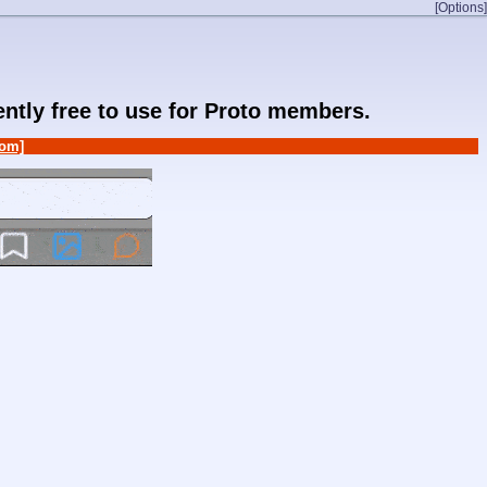
[Options]
rently free to use for Proto members.
om]