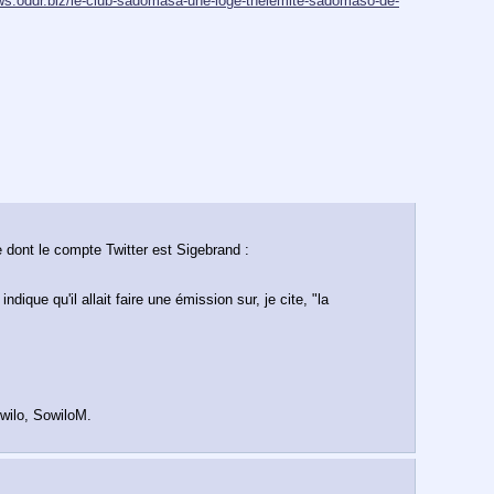
ews.oddr.biz/le-club-sadomasa-une-loge-thelemite-sadomaso-de-
Il y a environ deux mois, Vira Simkova a quitté Ralf Athoustra avec sa fille de six mois pour se mettre en couple avec un Anglais installé en France dont le compte Twitter est Sigebrand : 
que qu'il allait faire une émission sur, je cite, "la 
wilo, SowiloM.