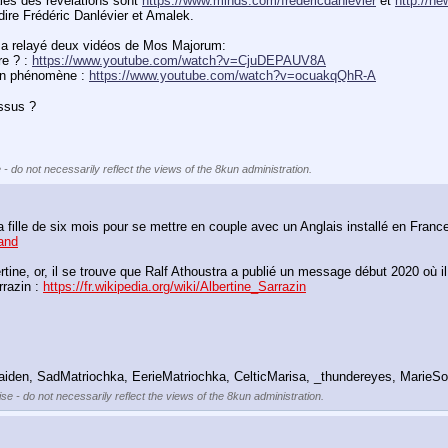
les des révélations sont 
https://www.minds.com/fredericdanlevier
 et 
http://n
-dire Frédéric Danlévier et Amalek.
e a relayé deux vidéos de Mos Majorum:
e ? : 
https://www.youtube.com/watch?v=CjuDEPAUV8A
un phénomène : 
https://www.youtube.com/watch?v=ocuakqQhR-A
essus ?
 - do not necessarily reflect the views of the 8kun administration.
rand
e, or, il se trouve que Ralf Athoustra a publié un message début 2020 où il indi
razin : 
https://fr.wikipedia.org/wiki/Albertine_Sarrazin
iden, SadMatriochka, EerieMatriochka, CelticMarisa, _thundereyes, MarieSo
se - do not necessarily reflect the views of the 8kun administration.