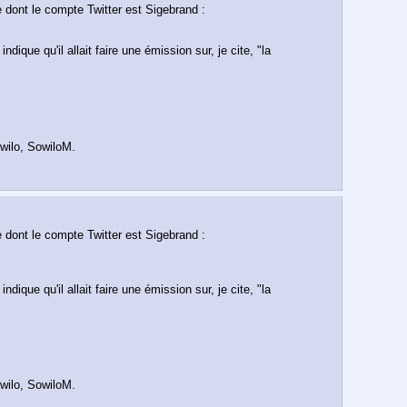
Il y a environ deux mois, Vira Simkova a quitté Ralf Athoustra avec sa fille de six mois pour se mettre en couple avec un Anglais installé en France dont le compte Twitter est Sigebrand : 
que qu'il allait faire une émission sur, je cite, "la 
wilo, SowiloM.
Il y a environ deux mois, Vira Simkova a quitté Ralf Athoustra avec sa fille de six mois pour se mettre en couple avec un Anglais installé en France dont le compte Twitter est Sigebrand : 
que qu'il allait faire une émission sur, je cite, "la 
wilo, SowiloM.