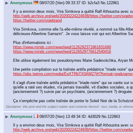
▶
Anonymous
08/07/20 (Ven) 09:33:37
b2cfa3
No.
122861
http://web.archive.org/web/20200224224938/https://twitter.com/sigeb
https://twitter.com/sigebrand
Vira Simkova, comme elle l'a elle-même révélé, a nommé sa fille Albertin
délicieuse Albertine Sarrazin". Je vous laisse voir qui est Albertine Sar
Plus d'informations ici :
https://www.minds.com/newsfeed/1126292371861831680
https://www.minds.com/newsfeed/1126529776612540416
Elle utilise également les pseudonymes Marie Sadevotchka, Aryan Ma
Une petite compilation sur la traînée antifa prédatrice "triade noire" q
https://pbs.twimg.com/media/EeXTRbTX0AM27jH?format=jpg&name
Il s'agit d'une traînée antifa prédatrice "triade noire" qui se vante su
qu'elle a raté ses études, n'a jamais travaillé, vit d'aides sociales, a 
(anciennement ?) suivie par un psychiatre, (anciennement ?) droguée (
Ça n’empêche pas cette traînée de porter le Soleil Noir de la Schutzst
Disclaimer: this post and the subject matter and contents thereof - text, media, or otherwi
▶
Anonymous
08/07/20 (Ven) 13:49:34
4d3029
No.
122863
http://web.archive.org/web/20200224224938/https://twitter.com/sigeb