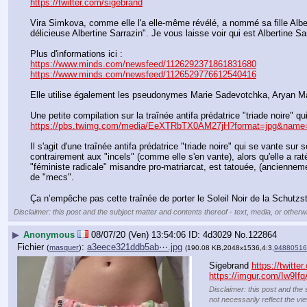
https://twitter.com/sigebrand
Vira Simkova, comme elle l'a elle-même révélé, a nommé sa fille Albertin
délicieuse Albertine Sarrazin". Je vous laisse voir qui est Albertine Sar
Plus d'informations ici :
https://www.minds.com/newsfeed/1126292371861831680
https://www.minds.com/newsfeed/1126529776612540416
Elle utilise également les pseudonymes Marie Sadevotchka, Aryan Ma
Une petite compilation sur la traînée antifa prédatrice "triade noire" q
https://pbs.twimg.com/media/EeXTRbTX0AM27jH?format=jpg&name
Il s'agit d'une traînée antifa prédatrice "triade noire" qui se vante su
contrairement aux "incels" (comme elle s'en vante), alors qu'elle a raté
"féministe radicale" misandre pro-matriarcat, est tatouée, (ancienneme
de "mecs".
Ça n’empêche pas cette traînée de porter le Soleil Noir de la Schutzst
Disclaimer: this post and the subject matter and contents thereof - text, media, or otherwi
▶
Anonymous
08/07/20 (Ven) 13:54:06
4d3029
No.
122864
Fichier
:
a3eece321ddb5ab⋯.jpg
(
masquer
)
(190.08 KB,2048x1536,4:3,
94880516
Sigebrand 
https://twitte
https://imgur.com/Iw9If
Disclaimer: this post and the 
not necessarily reflect the vi