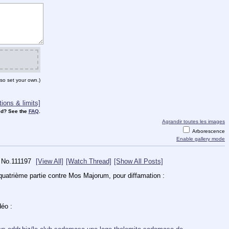
so set your own.)
ions & limits]
d? See the
FAQ
.
Agrandir toutes les images
Arborescence
Enable gallery mode
No.
111197
[View All]
[Watch Thread]
[Show All Posts]
Pour information, Ralf Athoustra, conjoint de Vira Simkova, a porté plainte avec Martial, VVTV et une quatrième partie contre Mos Majorum, pour diffamation : 
Ralf Athoustra s'est également illustré contre un autre individu nommé Radu Stoenescu, dans cette vidéo : 