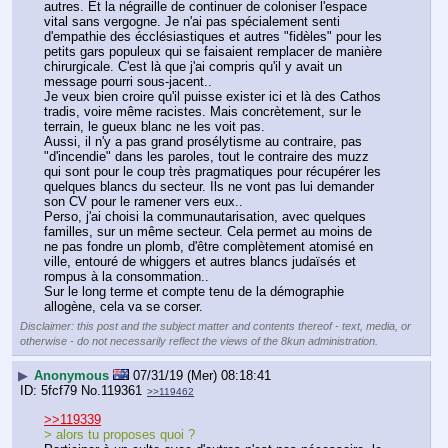
autres. Et la négraille de continuer de coloniser l'espace 
vital sans vergogne. Je n'ai pas spécialement senti 
d'empathie des écclésiastiques et autres "fidèles" pour les 
petits gars populeux qui se faisaient remplacer de manière 
chirurgicale. C'est là que j'ai compris qu'il y avait un 
message pourri sous-jacent..
Je veux bien croire qu'il puisse exister ici et là des Cathos 
tradis, voire même racistes. Mais concrètement, sur le 
terrain, le gueux blanc ne les voit pas.
Aussi, il n'y a pas grand prosélytisme au contraire, pas 
"d'incendie" dans les paroles, tout le contraire des muzz 
qui sont pour le coup très pragmatiques pour récupérer les 
quelques blancs du secteur. Ils ne vont pas lui demander 
son CV pour le ramener vers eux..
Perso, j'ai choisi la communautarisation, avec quelques 
familles, sur un même secteur. Cela permet au moins de 
ne pas fondre un plomb, d'être complètement atomisé en 
ville, entouré de whiggers et autres blancs judaïsés et 
rompus à la consommation..
Sur le long terme et compte tenu de la démographie 
allogène, cela va se corser.
Disclaimer: this post and the subject matter and contents thereof - text, media, or
otherwise - do not necessarily reflect the views of the 8kun administration.
▶
Anonymous
07/31/19 (Mer) 08:18:41
5fcf79
No.
119361
>>119462
>>119339
> alors tu proposes quoi ?