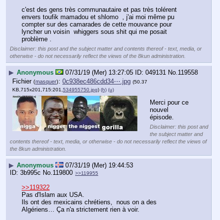
c'est des gens très communautaire et pas très tolérent 
envers toufik mamadou et shlomo  , j'ai moi même pu 
compter sur des camarades de cette mouvance pour 
lyncher un voisin  whiggers sous shit qui me posait 
problème .
Disclaimer: this post and the subject matter and contents thereof - text, media, or
otherwise - do not necessarily reflect the views of the 8kun administration.
▶
Anonymous
07/31/19 (Mer) 13:27:05
049131
No.
119558
Fichier
:
0c938ec486cdd34⋯.jpg
(
masquer
)
(50.37
KB,715x201,715:201,
534955750.jpg
)
(h)
(u)
Merci pour ce 
nouvel 
épisode.
Disclaimer: this post and
the subject matter and
contents thereof - text, media, or otherwise - do not necessarily reflect the views of
the 8kun administration.
▶
Anonymous
07/31/19 (Mer) 19:44:53
3b995c
No.
119800
>>119955
>>119322
Pas d'Islam aux USA.
Ils ont des mexicains chrétiens,  nous on a des 
Algériens… Ça n'a strictement rien à voir.