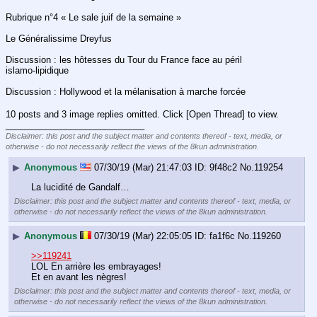
Rubrique n°4 « Le sale juif de la semaine »
Le Généralissime Dreyfus
Discussion : les hôtesses du Tour du France face au péril 
islamo-lipidique
Discussion : Hollywood et la mélanisation à marche forcée
10 posts and 3 image replies omitted. Click [Open Thread] to view.
____________________________
Disclaimer: this post and the subject matter and contents thereof - text, media, or
otherwise - do not necessarily reflect the views of the 8kun administration.
▶
Anonymous
07/30/19 (Mar) 21:47:03
9f48c2
No.
119254
La lucidité de Gandalf…
Disclaimer: this post and the subject matter and contents thereof - text, media, or
otherwise - do not necessarily reflect the views of the 8kun administration.
▶
Anonymous
07/30/19 (Mar) 22:05:05
fa1f6c
No.
119260
>>119241
LOL En arrière les embrayages!
Et en avant les nègres!
Disclaimer: this post and the subject matter and contents thereof - text, media, or
otherwise - do not necessarily reflect the views of the 8kun administration.