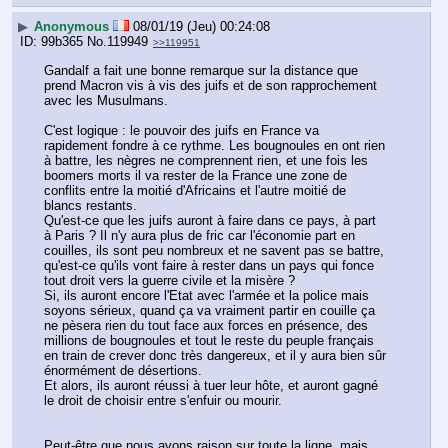
▶
Anonymous
08/01/19 (Jeu) 00:24:08
99b365
No.
119949
>>119951
Gandalf a fait une bonne remarque sur la distance que 
prend Macron vis à vis des juifs et de son rapprochement 
avec les Musulmans.
C'est logique : le pouvoir des juifs en France va 
rapidement fondre à ce rythme. Les bougnoules en ont rien 
à battre, les nègres ne comprennent rien, et une fois les 
boomers morts il va rester de la France une zone de 
conflits entre la moitié d'Africains et l'autre moitié de 
blancs restants.
Qu'est-ce que les juifs auront à faire dans ce pays, à part 
à Paris ? Il n'y aura plus de fric car l'économie part en 
couilles, ils sont peu nombreux et ne savent pas se battre, 
qu'est-ce qu'ils vont faire à rester dans un pays qui fonce 
tout droit vers la guerre civile et la misère ?
Si, ils auront encore l'Etat avec l'armée et la police mais 
soyons sérieux, quand ça va vraiment partir en couille ça 
ne pèsera rien du tout face aux forces en présence, des 
millions de bougnoules et tout le reste du peuple français 
en train de crever donc très dangereux, et il y aura bien sûr 
énormément de désertions.
Et alors, ils auront réussi à tuer leur hôte, et auront gagné 
le droit de choisir entre s'enfuir ou mourir.
Peut-être que nous avons raison sur toute la ligne, mais 