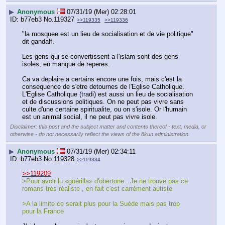
▶
Anonymous
07/31/19 (Mer) 02:28:01
b77eb3
No.
119327
>>119335
>>119336
"la mosquee est un lieu de socialisation et de vie politique" 
dit gandalf.
Les gens qui se convertissent a l'islam sont des gens 
isoles, en manque de reperes. 
Ca va deplaire a certains encore une fois, mais c'est la 
consequence de s'etre detournes de l'Eglise Catholique. 
L'Eglise Catholique (tradi) est aussi un lieu de socialisation 
et de discussions politiques. On ne peut pas vivre sans 
culte d'une certaine spiritualite, ou on s'isole. Or l'humain 
est un animal social, il ne peut pas vivre isole.
Disclaimer: this post and the subject matter and contents thereof - text, media, or
otherwise - do not necessarily reflect the views of the 8kun administration.
▶
Anonymous
07/31/19 (Mer) 02:34:11
b77eb3
No.
119328
>>119334
>>119209
>Pour avoir lu «guérilla» d'obertone . Je ne trouve pas ce 
romans très réaliste , en fait c'est carrément autiste 
>A la limite ce serait plus pour la Suède mais pas trop 
pour la France