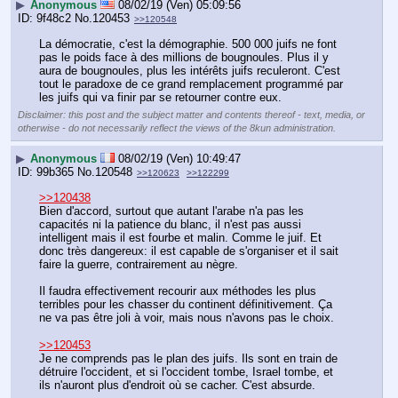
▶
Anonymous
08/02/19 (Ven) 05:09:56
9f48c2
No.
120453
>>120548
La démocratie, c'est la démographie. 500 000 juifs ne font 
pas le poids face à des millions de bougnoules. Plus il y 
aura de bougnoules, plus les intérêts juifs reculeront. C'est 
tout le paradoxe de ce grand remplacement programmé par 
les juifs qui va finir par se retourner contre eux.
Disclaimer: this post and the subject matter and contents thereof - text, media, or
otherwise - do not necessarily reflect the views of the 8kun administration.
▶
Anonymous
08/02/19 (Ven) 10:49:47
99b365
No.
120548
>>120623
>>122299
>>120438
Bien d'accord, surtout que autant l'arabe n'a pas les 
capacités ni la patience du blanc, il n'est pas aussi 
intelligent mais il est fourbe et malin. Comme le juif. Et 
donc très dangereux: il est capable de s'organiser et il sait 
faire la guerre, contrairement au nègre.
Il faudra effectivement recourir aux méthodes les plus 
terribles pour les chasser du continent définitivement. Ça 
ne va pas être joli à voir, mais nous n'avons pas le choix.
>>120453
Je ne comprends pas le plan des juifs. Ils sont en train de 
détruire l'occident, et si l'occident tombe, Israel tombe, et 
ils n'auront plus d'endroit où se cacher. C'est absurde.