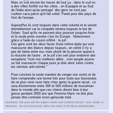
Mais on voit encore les traces de tout ça , dans le sud on 
a des villes fortifié sur les côtes , en Espagne et au Sud 
de l'italie ainsi qu'au portugal  des gens ne sont pas 
couleur caca parce qu'il fait soleil. Pareil pour des pays de 
l'est de l'europe .
Aujourd'hui ils sont toujours dans cette volonté et le seront 
éternellement car la conquête restera toujours le but de 
l'islam. Sauf qu'ils ne peuvent plus pousser jusqu'en Asie 
et la seule porte ouverte c'est en Europe . Notemment 
grâce à l'aide du cousin infiltré : le juif . 
Ces gens sont les deux faces d'une même épée qui veut 
massacrer des blancs depuis toujours, en vérité il n'y a 
pas de haine entre eux mais plutot de la jalousie quand à 
la réussite de l'autre , et le juif s'en sert pour endormir des 
européens ''muh nos meilleurs alliés , mon peuple aryens 
se fait massacrer chaque jours je dois donc lutter contre 
les sémites anti-sémite "
Pour conclure la seule manière de venger nos morts et de 
faire comprendre une bonne fois pour toute aux bounioules 
de ne plus venir nous faire chier après la guerre racial , ce 
sera d'exterminer entre 300 et 500 millions de musulman 
dans le monde afin que ces chiens disent bien à leur 
gosse pendant 2000 ans que l'homme blanc ne doit plus 
jamais être contrarié sinon génocide total .
Disclaimer: this post and the subject matter and contents thereof - text, media, or
otherwise - do not necessarily reflect the views of the 8kun administration.