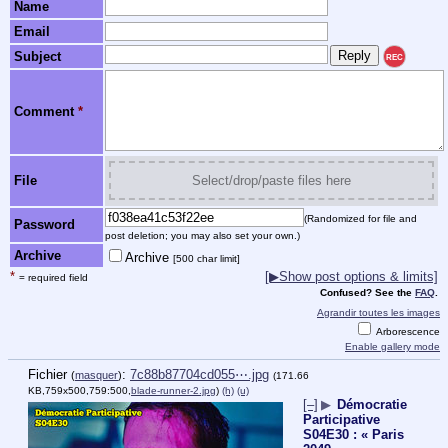
Name
Email
Subject
REC
Comment
*
File
Select/drop/paste files here
(Randomized for file and
Password
post deletion; you may also set your own.)
Archive
Archive
[500 char limit]
*
[▶Show post options & limits]
= required field
Confused? See the
FAQ
.
Agrandir toutes les images
Arborescence
Enable gallery mode
Fichier
:
7c88b87704cd055⋯.jpg
(
masquer
)
(171.66
KB,759x500,759:500,
blade-runner-2.jpg
)
(h)
(u)
[–]
▶
Démocratie
Participative
S04E30 : « Paris