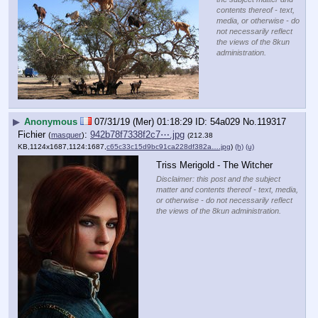
contents thereof - text,
media, or otherwise - do
not necessarily reflect
the views of the 8kun
administration.
▶
Anonymous
07/31/19 (Mer) 01:18:29
54a029
No.
119317
Fichier
:
942b78f7338f2c7⋯.jpg
(
masquer
)
(212.38
KB,1124x1687,1124:1687,
c65c33c15d9bc91ca228df382a….jpg
)
(h)
(u)
Triss Merigold - The Witcher
Disclaimer: this post and the subject
matter and contents thereof - text, media,
or otherwise - do not necessarily reflect
the views of the 8kun administration.