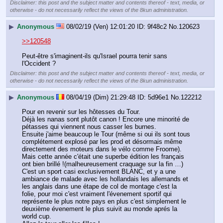
Disclaimer: this post and the subject matter and contents thereof - text, media, or
otherwise - do not necessarily reflect the views of the 8kun administration.
▶
Anonymous
08/02/19 (Ven) 12:01:20
9f48c2
No.
120623
>>120548
Peut-être s'imaginent-ils qu'Israel pourra tenir sans 
l'Occident ?
Disclaimer: this post and the subject matter and contents thereof - text, media, or
otherwise - do not necessarily reflect the views of the 8kun administration.
▶
Anonymous
08/04/19 (Dim) 21:29:48
5d96e1
No.
122212
Pour en revenir sur les hôtesses du Tour.
Déjà les nanas sont plutôt canon ! Encore une minorité de 
pétasses qui viennent nous casser les burnes.
Ensuite j'aime beaucoup le Tour (même si oui ils sont tous 
complétement explosé par les prod et désormais même 
directement des moteurs dans le vélo comme Froome).
Mais cette année c'était une superbe édition les français 
ont bien brillé !(malheureusement craquage sur la fin …)
C'est un sport casi exclusivement BLANC, et y a une 
ambiance de malade avec les hollandais les allemands et 
les anglais dans une étape de col de montage c'est la 
folie, pour moi c'est vraiment l'évenement sportif qui 
représente le plus notre pays en plus c'est simplement le 
deuxième évenement le plus suivit au monde aprés la 
world cup.