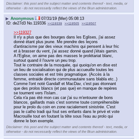
Disclaimer: this post and the subject matter and contents thereof - text, media, or
otherwise - do not necessarily reflect the views of the 8kun administration.
▶
Anonymous
07/31/19 (Mer) 05:08:13
de27d3
No.
119336
>>119339
>>119505
>>119507
>>119327
Il n'y a plus que des bourges dans les Eglises, j'ai assez 
donné étant plus jeune. Me prendre des leçons 
d'antiracisme par des vieux machins qui pensent à leur fric 
et à brasser du vent, j'ai assez donné quand j'étais gamin. 
A l'Eglise, on aime pas des masses le prolétariat blanc, 
surtout quand il l'ouvre un peu trop.
Tout le contraire de la mosquée, qui quoiqu'on en dise est 
un lieu de socialisation qui de plus accueuille toutes les 
classes sociales et est très pragmatique. (Accès à la 
femme, entraide directe communautaire sans blabla etc..)
Comme l'ont noté Gandalf et MacDav, c'est pas étonnant 
que des prolos blancs (et pas que) en manque de repères 
se tournent vers l'Islam..
Cela n'a pas été mon cas car j'ai su m'entourer de bons 
blancos, gaillards mais c'est somme toute compréhensible 
pour le prolo du coin en zone racialement sinistrée. C'est 
pas le catho tradi qui fout ses enfants dans le privé et vote 
Macrouille tout en foutant la tête sous l'eau au prolo qui 
donne le bon exemple.
Disclaimer: this post and the subject matter and contents thereof - text, media, or
otherwise - do not necessarily reflect the views of the 8kun administration.