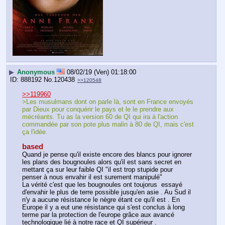
▶
Anonymous
08/02/19 (Ven) 01:18:00
888192
No.
120438
>>120548
>>119960
>Les musulmans dont on parle là, sont en France envoyés 
par Dieux pour conquérir le pays et le le prendre aux 
mécréants. Tu as la version 60 de QI qui ira à l'action 
commandée par son pote plus malin à 80 de QI, mais c'est 
ça l'idée.
based
Quand je pense qu'il existe encore des blancs pour ignorer 
les plans des bougnoules alors qu'il est sans secret en 
mettant ça sur leur faible QI "il est trop stupide pour 
penser à nous envahir il est surement manipulé"
La vérité c'est que les bougnoules ont toujorus  essayé 
d'envahir le plus de terre possible jusqu'en asie . Au Sud il 
n'y a aucune résistance le nègre étant ce qu'il est . En 
Europe il y a eut une résistance qui s'est conclus à long 
terme par la protection de l'europe grâce aux avancé 
technologique lié à notre race et QI supérieur . 