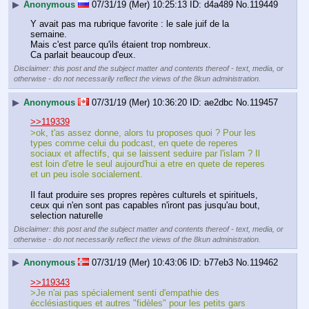
▶
Anonymous
07/31/19 (Mer) 10:25:13
d4a489
No.
119449
Y avait pas ma rubrique favorite : le sale juif de la 
semaine.
Mais c'est parce qu'ils étaient trop nombreux. 
Ca parlait beaucoup d'eux.
Disclaimer: this post and the subject matter and contents thereof - text, media, or
otherwise - do not necessarily reflect the views of the 8kun administration.
▶
Anonymous
07/31/19 (Mer) 10:36:20
ae2dbc
No.
119457
>>119339
>ok, t'as assez donne, alors tu proposes quoi ? Pour les 
types comme celui du podcast, en quete de reperes 
sociaux et affectifs, qui se laissent seduire par l'islam ? Il 
est loin d'etre le seul aujourd'hui a etre en quete de reperes 
et un peu isole socialement.
Il faut produire ses propres repères culturels et spirituels, 
ceux qui n'en sont pas capables n'iront pas jusqu'au bout, 
selection naturelle
Disclaimer: this post and the subject matter and contents thereof - text, media, or
otherwise - do not necessarily reflect the views of the 8kun administration.
▶
Anonymous
07/31/19 (Mer) 10:43:06
b77eb3
No.
119462
>>119343
>Je n'ai pas spécialement senti d'empathie des 
écclésiastiques et autres "fidèles" pour les petits gars 