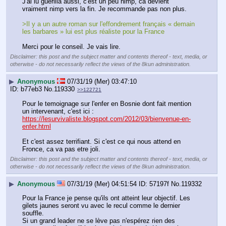
J'ai lu guerilla aussi, c'est un peu nimp, ca devient 
vraiment nimp vers la fin. Je recommande pas non plus. 
>Il y a un autre roman sur l'effondrement français « demain 
les barbares » lui est plus réaliste pour la France
Merci pour le conseil. Je vais lire.
Disclaimer: this post and the subject matter and contents thereof - text, media, or
otherwise - do not necessarily reflect the views of the 8kun administration.
▶
Anonymous
07/31/19 (Mer) 03:47:10
b77eb3
No.
119330
>>122721
Pour le temoignage sur l'enfer en Bosnie dont fait mention 
un intervenant, c'est ici : 
https://lesurvivaliste.blogspot.com/2012/03/bienvenue-en-
enfer.html
Et c'est assez terrifiant. Si c'est ce qui nous attend en 
Fronce, ca va pas etre joli.
Disclaimer: this post and the subject matter and contents thereof - text, media, or
otherwise - do not necessarily reflect the views of the 8kun administration.
▶
Anonymous
07/31/19 (Mer) 04:51:54
57197f
No.
119332
Pour la France je pense qu'ils ont atteint leur objectif. Les 
gilets jaunes seront vu avec le recul comme le dernier 
souffle.
Si un grand leader ne se lève pas n'espérez rien des 