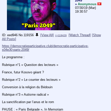
2049
»
Anonymous
07/30/19 (Mar)
19:30:57
eed946
No.
119156
[View All]
[Watch Thread]
[Show
>>119429
All Posts]
https://democratieparticipative.club/democratie-participative-
s04e30-paris-2049/
Le programme :
Rubrique n°1 « Question des lecteurs »
France, futur Kosovo géant ?
Rubrique n°2 « Le courrier des lecteurs »
Conversion à la religion du Bédouin
Rubrique n°3 « Autisme radical »
La sanctification par l’anus et le rom
PAUSE : « Paris Belgrade », In Memoriam