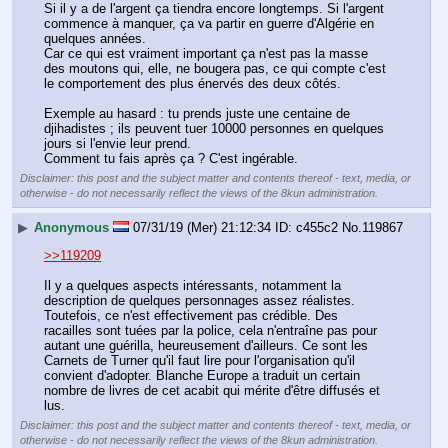
Si il y a de l'argent ça tiendra encore longtemps. Si l'argent 
commence à manquer, ça va partir en guerre d'Algérie en 
quelques années.
Car ce qui est vraiment important ça n'est pas la masse 
des moutons qui, elle, ne bougera pas, ce qui compte c'est 
le comportement des plus énervés des deux côtés.
Exemple au hasard : tu prends juste une centaine de 
djihadistes ; ils peuvent tuer 10000 personnes en quelques 
jours si l'envie leur prend.
Comment tu fais après ça ? C'est ingérable.
Disclaimer: this post and the subject matter and contents thereof - text, media, or
otherwise - do not necessarily reflect the views of the 8kun administration.
▶
Anonymous
07/31/19 (Mer) 21:12:34
c455c2
No.
119867
>>119209
Il y a quelques aspects intéressants, notamment la 
description de quelques personnages assez réalistes. 
Toutefois, ce n'est effectivement pas crédible. Des 
racailles sont tuées par la police, cela n'entraîne pas pour 
autant une guérilla, heureusement d'ailleurs. Ce sont les 
Carnets de Turner qu'il faut lire pour l'organisation qu'il 
convient d'adopter. Blanche Europe a traduit un certain 
nombre de livres de cet acabit qui mérite d'être diffusés et 
lus.
Disclaimer: this post and the subject matter and contents thereof - text, media, or
otherwise - do not necessarily reflect the views of the 8kun administration.