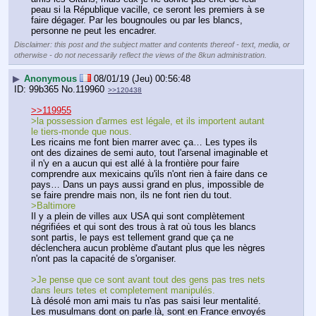
peau si la République vacille, ce seront les premiers à se 
faire dégager. Par les bougnoules ou par les blancs, 
personne ne peut les encadrer.
Disclaimer: this post and the subject matter and contents thereof - text, media, or
otherwise - do not necessarily reflect the views of the 8kun administration.
▶
Anonymous
08/01/19 (Jeu) 00:56:48
99b365
No.
119960
>>120438
>>119955
>la possession d'armes est légale, et ils importent autant 
le tiers-monde que nous.
Les ricains me font bien marrer avec ça… Les types ils 
ont des dizaines de semi auto, tout l'arsenal imaginable et 
il n'y en a aucun qui est allé à la frontière pour faire 
comprendre aux mexicains qu'ils n'ont rien à faire dans ce 
pays… Dans un pays aussi grand en plus, impossible de 
se faire prendre mais non, ils ne font rien du tout.
>Baltimore
Il y a plein de villes aux USA qui sont complètement 
négrifiées et qui sont des trous à rat où tous les blancs 
sont partis, le pays est tellement grand que ça ne 
déclenchera aucun problème d'autant plus que les nègres 
n'ont pas la capacité de s'organiser.
>Je pense que ce sont avant tout des gens pas tres nets 
dans leurs tetes et completement manipulés.
Là désolé mon ami mais tu n'as pas saisi leur mentalité. 
Les musulmans dont on parle là, sont en France envoyés 