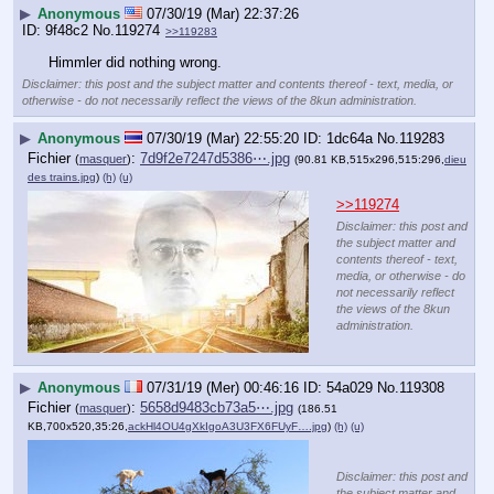
▶
Anonymous
07/30/19 (Mar) 22:37:26
9f48c2
No.
119274
>>119283
Himmler did nothing wrong.
Disclaimer: this post and the subject matter and contents thereof - text, media, or
otherwise - do not necessarily reflect the views of the 8kun administration.
▶
Anonymous
07/30/19 (Mar) 22:55:20
1dc64a
No.
119283
Fichier
:
7d9f2e7247d5386⋯.jpg
(
masquer
)
(90.81 KB,515x296,515:296,
dieu
des trains.jpg
)
(h)
(u)
>>119274
Disclaimer: this post and
the subject matter and
contents thereof - text,
media, or otherwise - do
not necessarily reflect
the views of the 8kun
administration.
▶
Anonymous
07/31/19 (Mer) 00:46:16
54a029
No.
119308
Fichier
:
5658d9483cb73a5⋯.jpg
(
masquer
)
(186.51
KB,700x520,35:26,
ackHl4OU4gXkIgoA3U3FX6FUyF….jpg
)
(h)
(u)
Disclaimer: this post and
the subject matter and