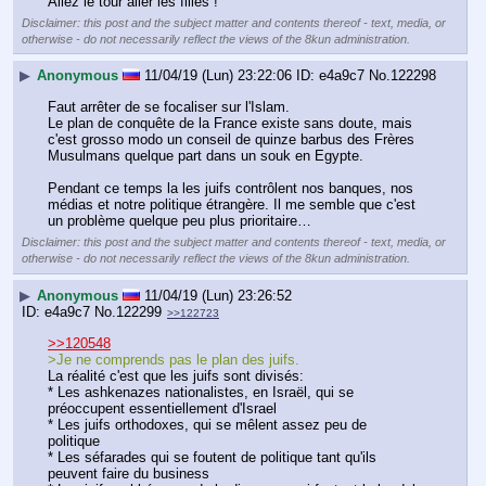
Allez le tour aller les filles !
Disclaimer: this post and the subject matter and contents thereof - text, media, or
otherwise - do not necessarily reflect the views of the 8kun administration.
▶
Anonymous
11/04/19 (Lun) 23:22:06
e4a9c7
No.
122298
Faut arrêter de se focaliser sur l'Islam.
Le plan de conquête de la France existe sans doute, mais 
c'est grosso modo un conseil de quinze barbus des Frères 
Musulmans quelque part dans un souk en Egypte.
Pendant ce temps la les juifs contrôlent nos banques, nos 
médias et notre politique étrangère. Il me semble que c'est 
un problème quelque peu plus prioritaire…
Disclaimer: this post and the subject matter and contents thereof - text, media, or
otherwise - do not necessarily reflect the views of the 8kun administration.
▶
Anonymous
11/04/19 (Lun) 23:26:52
e4a9c7
No.
122299
>>122723
>>120548
>Je ne comprends pas le plan des juifs.
La réalité c'est que les juifs sont divisés:
* Les ashkenazes nationalistes, en Israël, qui se 
préoccupent essentiellement d'Israel
* Les juifs orthodoxes, qui se mêlent assez peu de 
politique
* Les séfarades qui se foutent de politique tant qu'ils 
peuvent faire du business