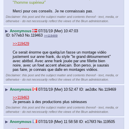
"l'homme supérieur"
Merci pour ces conseils. Je ne connaissais pas.
Disclaimer: this post and the subject matter and contents thereof - text, media, or
otherwise - do not necessarily reflect the views of the 8kun administration.
▶
Anonymous
07/31/19 (Mer) 10:47:03
b77eb3
No.
119463
>>119469
>>119429
Ce serait énorme que quelqu'un fasse un montage vidéo 
justement sur anne frank, du style "le grand détournement" 
avec abitbol. Avec anne frank jouée par une fillette bien 
noire, avec un fowt accent afwicain. Bon perso, je saurais 
pas faire, je connais que dalle en montages vidéos.
Disclaimer: this post and the subject matter and contents thereof - text, media, or
otherwise - do not necessarily reflect the views of the 8kun administration.
▶
Anonymous
07/31/19 (Mer) 10:52:47
ae2dbc
No.
119469
>>119463
Je pensais à des productions plus sérieuses
Disclaimer: this post and the subject matter and contents thereof - text, media, or
otherwise - do not necessarily reflect the views of the 8kun administration.
▶
Anonymous
07/31/19 (Mer) 11:58:58
e176f3
No.
119505