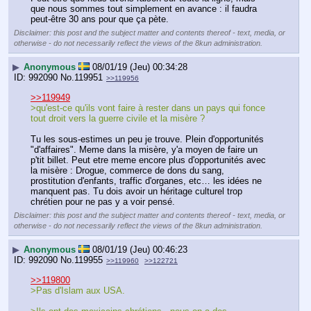
que nous sommes tout simplement en avance : il faudra 
peut-être 30 ans pour que ça pète.
Disclaimer: this post and the subject matter and contents thereof - text, media, or
otherwise - do not necessarily reflect the views of the 8kun administration.
▶
Anonymous
08/01/19 (Jeu) 00:34:28
992090
No.
119951
>>119956
>>119949
>qu'est-ce qu'ils vont faire à rester dans un pays qui fonce 
tout droit vers la guerre civile et la misère ?
Tu les sous-estimes un peu je trouve. Plein d'opportunités 
"d'affaires". Meme dans la misère, y'a moyen de faire un 
p'tit billet. Peut etre meme encore plus d'opportunités avec 
la misère : Drogue, commerce de dons du sang, 
prostitution d'enfants, traffic d'organes, etc… les idées ne 
manquent pas. Tu dois avoir un héritage culturel trop 
chrétien pour ne pas y a voir pensé.
Disclaimer: this post and the subject matter and contents thereof - text, media, or
otherwise - do not necessarily reflect the views of the 8kun administration.
▶
Anonymous
08/01/19 (Jeu) 00:46:23
992090
No.
119955
>>119960
>>122721
>>119800
>Pas d'Islam aux USA.