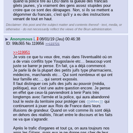
quand la police tire au LBD dans la gueule des francais 
gilets jaunes, y'a vraiment des gens assez stupides pour 
croire que ce sont des dérapages. Non, si ils se mettent a 
dégommer du francais, c'est qu'il y a eu des instructions 
venant de tout en haut.
Disclaimer: this post and the subject matter and contents thereof - text, media, or
otherwise - do not necessarily reflect the views of the 8kun administration.
▶
Anonymous
08/01/19 (Jeu) 00:46:38
99b365
No.
119956
>>122721
>>119951
Je vois ce que tu veux dire, mais dans l'éventualité où on 
a de vrais conflits type Yougoslavie etc… beaucoup vont 
juste se barrer je pense. En fait, ça a déjà commencé.
Je parle là de la plupart des petits juifs type pharmaciens, 
médecins, marchands etc… Qui sont nombreux et qui ont 
leur famille etc…, qui seront exposés.
Il faut distinguer ces juifs des juifs au pouvoir (média, 
politique), eux c'est une autre question encore. Je pense 
en effet que ceux-là parviendront à tenir Paris très 
longtemps avec l'armée et la police, qui aura abandonné 
tout le reste du territoire pour protéger ces 
(((élites)))
 qui 
continueront à jouer aux Rois de France dans leurs 
illusions de grandeur. Quand on voit comme ils sont déjà 
en dehors des réalités, l'écart entre le discours et les faits 
ne va que s'agrandir.
Après le trafic d'organes et tout ça, on aura toujours nos 
amis les Gitans, mais eux je ne donne pas cher de leur 