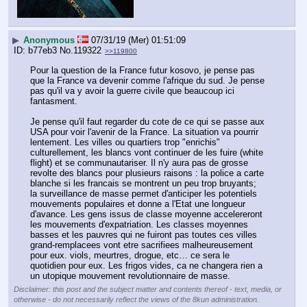
▶
Anonymous
07/31/19 (Mer) 01:51:09
b77eb3
No.
119322
>>119800
Pour la question de la France futur kosovo, je pense pas 
que la France va devenir comme l'afrique du sud. Je pense 
pas qu'il va y avoir la guerre civile que beaucoup ici 
fantasment.
Je pense qu'il faut regarder du cote de ce qui se passe aux 
USA pour voir l'avenir de la France. La situation va pourrir 
lentement. Les villes ou quartiers trop "enrichis" 
culturellement, les blancs vont continuer de les fuire (white 
flight) et se communautariser. Il n'y aura pas de grosse 
revolte des blancs pour plusieurs raisons : la police a carte 
blanche si les francais se montrent un peu trop bruyants; 
la surveillance de masse permet d'anticiper les potentiels 
mouvements populaires et donne a l'Etat une longueur 
d'avance. Les gens issus de classe moyenne accelereront 
les mouvements d'expatriation. Les classes moyennes 
basses et les pauvres qui ne fuiront pas toutes ces villes 
grand-remplacees vont etre sacrifiees malheureusement 
pour eux. viols, meurtres, drogue, etc… ce sera le 
quotidien pour eux. Les frigos vides, ca ne changera rien a 
un utopique mouvement revolutionnaire de masse.
Disclaimer: this post and the subject matter and contents thereof - text, media, or
otherwise - do not necessarily reflect the views of the 8kun administration.