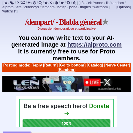
[
/
/
/
/
/
/
/
/
/
/
/
/
]
[
r8k
/
ck
/
wooo
/
fit
/
random
/
aiproto
/
ara
/
cuteboys
/
femdom
/
nofap
/
pone
/
tingles
/
warroom
]
[
[Options]
watchlist
]
/dempart/ - Blabla général
★
Discussion démocratique et participative
You can now write text to your AI-
generated image at
https://aiproto.com
It is currently free to use for Proto
members.
Posting mode: Reply
[Return]
[Go to bottom]
[Catalog]
[Nerve Center]
[Random]