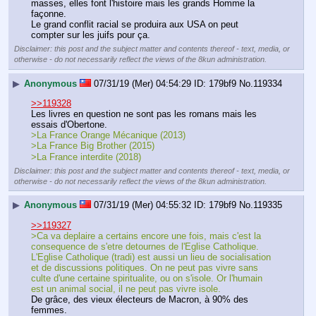
masses, elles font l'histoire mais les grands Homme la 
façonne.
Le grand conflit racial se produira aux USA on peut 
compter sur les juifs pour ça.
Disclaimer: this post and the subject matter and contents thereof - text, media, or
otherwise - do not necessarily reflect the views of the 8kun administration.
▶
Anonymous
07/31/19 (Mer) 04:54:29
179bf9
No.
119334
>>119328
Les livres en question ne sont pas les romans mais les 
essais d'Obertone.
>La France Orange Mécanique (2013)
>La France Big Brother (2015)
>La France interdite (2018)
Disclaimer: this post and the subject matter and contents thereof - text, media, or
otherwise - do not necessarily reflect the views of the 8kun administration.
▶
Anonymous
07/31/19 (Mer) 04:55:32
179bf9
No.
119335
>>119327
>Ca va deplaire a certains encore une fois, mais c'est la 
consequence de s'etre detournes de l'Eglise Catholique. 
L'Eglise Catholique (tradi) est aussi un lieu de socialisation 
et de discussions politiques. On ne peut pas vivre sans 
culte d'une certaine spiritualite, ou on s'isole. Or l'humain 
est un animal social, il ne peut pas vivre isole.
De grâce, des vieux électeurs de Macron, à 90% des 
femmes.