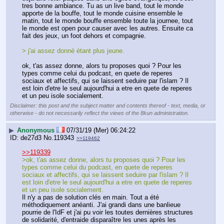
tres bonne ambiance. Tu as un live band, tout le monde 
apporte de la bouffe, tout le monde cuisine ensemble le 
matin, tout le monde bouffe ensemble toute la journee, tout 
le monde est open pour causer avec les autres. Ensuite ca 
fait des jeux, un foot dehors et compagnie.
> j'ai assez donné étant plus jeune.
ok, t'as assez donne, alors tu proposes quoi ? Pour les 
types comme celui du podcast, en quete de reperes 
sociaux et affectifs, qui se laissent seduire par l'islam ? Il 
est loin d'etre le seul aujourd'hui a etre en quete de reperes 
et un peu isole socialement.
Disclaimer: this post and the subject matter and contents thereof - text, media, or
otherwise - do not necessarily reflect the views of the 8kun administration.
▶
Anonymous
07/31/19 (Mer) 06:24:22
de27d3
No.
119343
>>119462
>>119339
>ok, t'as assez donne, alors tu proposes quoi ? Pour les 
types comme celui du podcast, en quete de reperes 
sociaux et affectifs, qui se laissent seduire par l'islam ? Il 
est loin d'etre le seul aujourd'hui a etre en quete de reperes 
et un peu isole socialement.
Il n'y a pas de solution clés en main. Tout a été 
méthodiquement anéanti. J'ai grandi dans une banlieue 
pourrie de l'IdF et j'ai pu voir les toutes dernières structures 
de solidarité, d'entraide disparaître les unes après les 