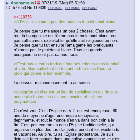
▶
Anonymous
07/31/19 (Mer) 05:51:59
b77eb3
No.
119339
>>119343
>>119361
>>119457
>>119336
>A l'Eglise, on aime pas des masses le prolétariat blanc
Je pense que tu melanges un peu 2 choses. C'est avant 
tout la bourgeoisie qui n'aime pas le proletariat blanc, car 
pas suffisament exploitable, qu'elle soit religieuse ou non.  
Je pense que tu fait ensuite l'amalgame les pratiquants 
n'aiment pas le proletariat blanc. Tous les grands 
bourgeois ne sont pas cathos tradis.
>C'est pas le catho tradi qui fout ses enfants dans le privé 
et vote Macrouille tout en foutant la tête sous l'eau au 
prolo qui donne le bon exemple.
La-dessus, malheureusement tu as raison. 
>quoiqu'on en dise est un lieu de socialisation qui de plus 
accueuille toutes les classes sociales et est très 
pragmatique
Ca c'est vrai. C'est l'Eglise de V.2. qui est ennuyeuse. 80 
ans de moyenne d'age, une messe ennuyeuse, 
deprimante, et tout le monde s'en va dans son coin a la 
fin. C'est pas comme ca dans l'Eglise traditionnelle, qui 
organise en plus des tas d'activites pendant les weekends 
et vacances. Au pire, tu as l'Eglise protestante. Je suis 
deja alle feter paques dans une eglise evangelique, et c'est 