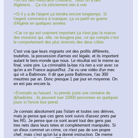
>Ils ont des mexicains chrétiens,  nous on a des 
Algériens… Ça n'a strictement rien à voir.
>Si il y a de l'argent ça tiendra encore longtemps. Si 
l'argent commence à manquer, ça va partir en guerre 
d'Algérie en quelques années.
>Car ce qui est vraiment important ça n'est pas la masse 
des moutons qui, elle, ne bougera pas, ce qui compte c'est 
le comportement des plus énervés des deux côtés.
C'est vrai que leurs migrants ont des profils différents, 
toutefois, la possession d'armes est légale, et ils importent 
autant le tiers-monde que nous. Le résultat est le meme au 
final, voire pire. La criminalité la-bas n'a rien a voir avec ce 
qu'on a en France aujourd'hui. J'ai vu une vidéo d'un mec 
qui vit a Baltimore. Il dit que juste Baltimore, t'as 300 
meurtres par an. Donc presque 1 par jour en moyenne. On 
en est pas encore la.
>Exemple au hasard : tu prends juste une centaine de 
djihadistes ; ils peuvent tuer 10000 personnes en quelques 
jours si l'envie leur prend.
Je connais absolument pas l'islam et toutes ses dérives, 
mais je pense que ces gens sont suivis d'assez prets par 
les RG. Je pense que ce sont avant tout des gens pas 
tres nets dans leurs tetes et completement manipulés. Si 
un d'eux commet un crime, ce n'est pas de son propre 
chef, mais c'est qu'on lui a donné instruction. De meme 