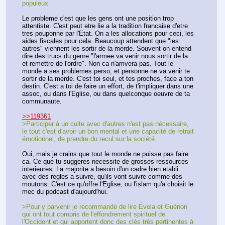
populeux
Le probleme c'est que les gens ont une position trop 
attentiste. C'est peut etre lie a la tradition francaise d'etre 
tres pouponne par l'Etat. On a les allocations pour ceci, les 
aides fiscales pour cela. Beaucoup attendent que "les 
autres" viennent les sortir de la merde. Souvent on entend 
dire des trucs du genre "l'armee va venir nous sortir de la 
et remettre de l'ordre". Non ca n'arrivera pas. Tout le 
monde a ses problemes perso, et personne ne va venir te 
sortir de la merde. C'est toi seul, et tes proches, face a ton 
destin. C'est a toi de faire un effort, de t'impliquer dans une 
assoc, ou dans l'Eglise, ou dans quelconque oeuvre de ta 
communaute. 
>>119361
>Participer à un culte avec d'autres n'est pas nécessaire, 
le tout c'est d'avoir un bon mental et une capacité de retrait 
émotionnel, de prendre du recul sur la société. 
Oui, mais je crains que tout le monde ne puisse pas faire 
ca. Ce que tu suggeres necessite de grosses ressources 
interieures. La majorite a besoin d'un cadre bien etabli 
avec des regles a suivre, qu'ils vont suivre comme des 
moutons. C'est ce qu'offre l'Eglise, ou l'islam qu'a choisit le 
mec du podcast d'aujourd'hui.
>Pour y parvenir je recommande de lire Évola et Guénon 
qui ont tout compris de l'effondrement spirituel de 
l'Occident et qui apportent donc des clés très pertinentes à 