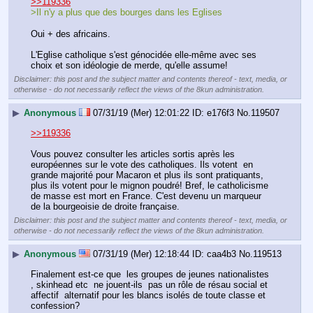
>>119336
>Il n'y a plus que des bourges dans les Eglises
Oui + des africains. 
L'Eglise catholique s'est génocidée elle-même avec ses 
choix et son idéologie de merde, qu'elle assume!
Disclaimer: this post and the subject matter and contents thereof - text, media, or
otherwise - do not necessarily reflect the views of the 8kun administration.
▶
Anonymous
07/31/19 (Mer) 12:01:22
e176f3
No.
119507
>>119336
Vous pouvez consulter les articles sortis après les 
européennes sur le vote des catholiques. Ils votent  en 
grande majorité pour Macaron et plus ils sont pratiquants, 
plus ils votent pour le mignon poudré! Bref, le catholicisme 
de masse est mort en France. C'est devenu un marqueur 
de la bourgeoisie de droite française.
Disclaimer: this post and the subject matter and contents thereof - text, media, or
otherwise - do not necessarily reflect the views of the 8kun administration.
▶
Anonymous
07/31/19 (Mer) 12:18:44
caa4b3
No.
119513
Finalement est-ce que  les groupes de jeunes nationalistes  
, skinhead etc  ne jouent-ils  pas un rôle de résau social et 
affectif  alternatif pour les blancs isolés de toute classe et 
confession? 