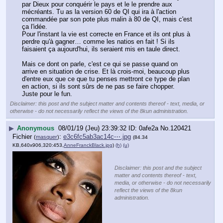
par Dieux pour conquérir le pays et le le prendre aux 
mécréants. Tu as la version 60 de QI qui ira à l'action 
commandée par son pote plus malin à 80 de QI, mais c'est 
ça l'idée.
Pour l'instant la vie est correcte en France et ils ont plus à 
perdre qu'à gagner… comme les natios en fait ! Si ils 
faisaient ça aujourd'hui, ils seraient mis en taule direct.
Mais ce dont on parle, c'est ce qui se passe quand on 
arrive en situation de crise. Et là crois-moi, beaucoup plus 
d'entre eux que ce que tu penses mettront ce type de plan 
en action, si ils sont sûrs de ne pas se faire chopper. 
Juste pour le fun.
Disclaimer: this post and the subject matter and contents thereof - text, media, or
otherwise - do not necessarily reflect the views of the 8kun administration.
▶
Anonymous
08/01/19 (Jeu) 23:39:32
0afe2a
No.
120421
Fichier
:
e3c6fc5ab3ac14c⋯.jpg
(
masquer
)
(84.34
KB,640x906,320:453,
AnneFranckBlack.jpg
)
(h)
(u)
Disclaimer: this post and the subject
matter and contents thereof - text,
media, or otherwise - do not necessarily
reflect the views of the 8kun
administration.