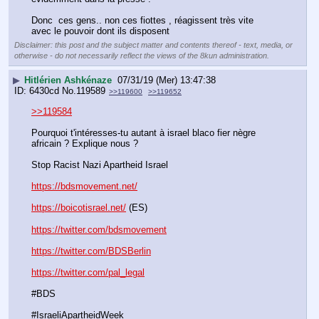
Donc  ces gens.. non ces fiottes , réagissent très vite 
avec le pouvoir dont ils disposent
Disclaimer: this post and the subject matter and contents thereof - text, media, or
otherwise - do not necessarily reflect the views of the 8kun administration.
▶
Hitlérien Ashkénaze
07/31/19 (Mer) 13:47:38
6430cd
No.
119589
>>119600
>>119652
>>119584
Pourquoi t'intéresses-tu autant à israel blaco fier nègre 
africain ? Explique nous ?
Stop Racist Nazi Apartheid Israel
https://bdsmovement.net/
https://boicotisrael.net/
 (ES)
https://twitter.com/bdsmovement
https://twitter.com/BDSBerlin
https://twitter.com/pal_legal
#BDS
#IsraeliApartheidWeek