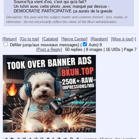
Source?ça vient d’où, c'est qui qu'a fait?
Un tshirt avec cette photo ,avec marqué par dessus -
DEMOCRATIE PARTICIPATIVE ça aurais de la gueule
Disclaimer: this post and the subject matter and contents thereof - text, media, or
otherwise - do not necessarily reflect the views of the 8kun administration.
[Return]
[Go to top]
[Catalog]
[Nerve Center]
[Random]
[Mise à jour]
(
Défiler jusqu'aux nouveaux messages)
(
Auto)
8
[Post a Reply]
50
replies |
8
images |
16
UIDs |
Page
7