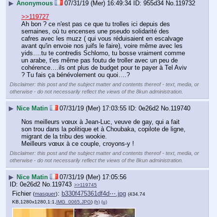
▶
Anonymous
07/31/19 (Mer) 16:49:34
955d34
No.
119732
>>119727
Ah bon ? ce n'est pas ce que tu trolles ici depuis des 
semaines, où tu encenses une pseudo solidarité des 
cafres avec les muzz ( qui vous réduisaient en escalvage 
avant qu'in envoie nos juifs le faire), voire même avec les 
yids….tu te contredis Schlomo, tu bosse vraiment comme 
un arabe, t'es même pas foutu de troller avec un peu de 
cohérence….ils ont plus de budget pour te payer à Tel Aviv 
? Tu fais ça bénévolement ou quoi….?
Disclaimer: this post and the subject matter and contents thereof - text, media, or
otherwise - do not necessarily reflect the views of the 8kun administration.
▶
Nice Matin
07/31/19 (Mer) 17:03:55
0e26d2
No.
119740
Nos meilleurs vœux à Jean-Luc, veuve de gay, qui a fait 
son trou dans la politique et à Choubaka, copilote de ligne, 
migrant de la tribu des wookie.
Meilleurs vœux à ce couple, croyons-y !
Disclaimer: this post and the subject matter and contents thereof - text, media, or
otherwise - do not necessarily reflect the views of the 8kun administration.
▶
Nice Matin
07/31/19 (Mer) 17:05:56
0e26d2
No.
119743
>>119745
Fichier
:
b330f475361df4d⋯.jpg
(
masquer
)
(434.74
KB,1280x1280,1:1,
IMG_0065.JPG
)
(h)
(u)