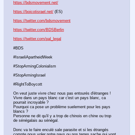
https://bdsmovement.net/
https://boicotisrael.net/
 (ES)
https://twitter.com/bdsmovement
https://twitter.com/BDSBerlin
https://twitter.com/pal_legal
#BDS
#IsraeliApartheidWeek
#StopArmingColonialism
#StopArmingIsrael 
#RightToBoycott
On veut juste vivre chez nous pas entourés d'étranges !
Vivre dans un pays blanc car c'est un pays blanc, ca 
pourrait incroyable ?
Pourquoi ca pose un problème suelement pour les pays 
blancs ?
Personne ne dit qu'il y a trop de chinois en chine ou trop 
de sénégalais au sénégal.
Donc va te faire enculé sale parasite et si les étrangés 
compte nous voler notre pays ou nos terres sache qui vont 