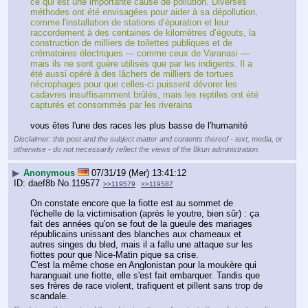
ce qui est une importante cause de pollution. Diverses 
méthodes ont été envisagées pour aider à sa dépollution, 
comme l'installation de stations d’épuration et leur 
raccordement à des centaines de kilomètres d’égouts, la 
construction de milliers de toilettes publiques et de 
crématoires électriques --- comme ceux de Varanasi — 
mais ils ne sont guère utilisés que par les indigents. Il a 
été aussi opéré à des lâchers de milliers de tortues 
nécrophages pour que celles-ci puissent dévorer les 
cadavres insuffisamment brûlés, mais les reptiles ont été 
capturés et consommés par les riverains 
vous êtes l'une des races les plus basse de l'humanité
Disclaimer: this post and the subject matter and contents thereof - text, media, or
otherwise - do not necessarily reflect the views of the 8kun administration.
▶
Anonymous
07/31/19 (Mer) 13:41:12
daef8b
No.
119577
>>119579
>>119587
On constate encore que la fiotte est au sommet de 
l'échelle de la victimisation (après le youtre, bien sûr) : ça 
fait des années qu'on se fout de la gueule des mariages 
républicains unissant des blanches aux chameaux et 
autres singes du bled, mais il a fallu une attaque sur les 
fiottes pour que Nice-Matin pique sa crise. 
C'est la même chose en Anglonistan pour la moukère qui 
haranguait une fiotte, elle s'est fait embarquer. Tandis que 
ses frères de race violent, trafiquent et pillent sans trop de 
scandale.