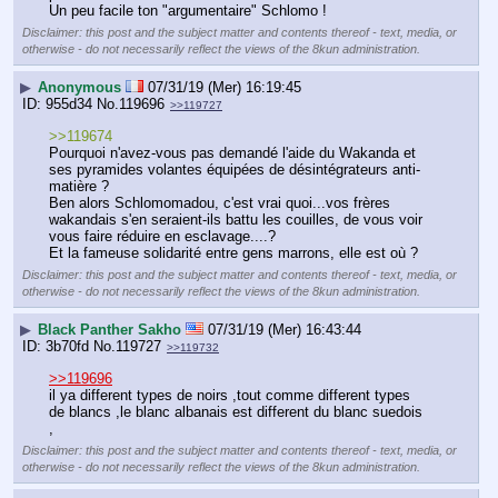
Un peu facile ton "argumentaire" Schlomo !
Disclaimer: this post and the subject matter and contents thereof - text, media, or
otherwise - do not necessarily reflect the views of the 8kun administration.
▶
Anonymous
07/31/19 (Mer) 16:19:45
955d34
No.
119696
>>119727
>>119674
Pourquoi n'avez-vous pas demandé l'aide du Wakanda et 
ses pyramides volantes équipées de désintégrateurs anti-
matière ?
Ben alors Schlomomadou, c'est vrai quoi...vos frères 
wakandais s'en seraient-ils battu les couilles, de vous voir 
vous faire réduire en esclavage....?
Et la fameuse solidarité entre gens marrons, elle est où ?
Disclaimer: this post and the subject matter and contents thereof - text, media, or
otherwise - do not necessarily reflect the views of the 8kun administration.
▶
Black Panther Sakho
07/31/19 (Mer) 16:43:44
3b70fd
No.
119727
>>119732
>>119696
il ya different types de noirs ,tout comme different types 
de blancs ,le blanc albanais est different du blanc suedois 
,
Disclaimer: this post and the subject matter and contents thereof - text, media, or
otherwise - do not necessarily reflect the views of the 8kun administration.