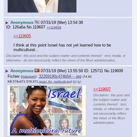
▶
Anonymous
07/31/19 (Mer) 13:54:38
126a6a
No.
119607
>>119608
>>119605
I think at this point Israel has not yet learned how to be 
multicultural…
Disclaimer: this post and the subject matter and contents thereof - text, media, or
otherwise - do not necessarily reflect the views of the 8kun administration.
▶
Anonymous
07/31/19 (Mer) 13:55:59
125711
No.
119608
Fichier
:
32269190c474b54⋯.jpg
(
masquer
)
(74.92
KB,578x371,578:371,
israel_for_multiculti.jpg
)
(h)
(u)
>>119607
Disclaimer: this post and
the subject matter and
contents thereof - text,
media, or otherwise - do
not necessarily reflect
the views of the 8kun
administration.