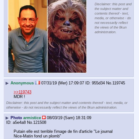
Disclaimer: this post and
the subject matter and
contents thereof - text,
media, or otherwise - do
not necessarily reflect
the views of the 8kun
administration.
▶
Anonymous
07/31/19 (Mer) 17:09:07
955d34
No.
119745
>>119743
MDR !
Disclaimer: this post and the subject matter and contents thereof - text, media, or
otherwise - do not necessarily reflect the views of the 8kun administration.
▶
Photo
armistice
08/03/19 (Sam) 18:31:09
a5e4a8
No.
121508
Putain elle est terrible l'image de fin d'article "Le journal 
Nice-Matin fond un plomb"