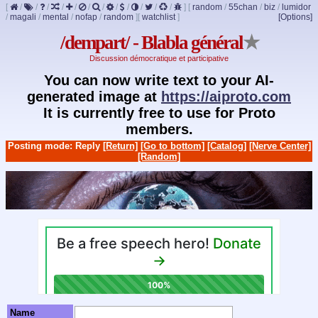
[
/
/
/
/
/
/
/
/
/
/
/
/
]
[
random
/
55chan
/
biz
/
lumidor
/
magali
/
mental
/
nofap
/
random
]
[
watchlist
]
[Options]
/dempart/ - Blabla général
★
Discussion démocratique et participative
You can now write text to your AI-
generated image at
https://aiproto.com
It is currently free to use for Proto
members.
Posting mode: Reply
[Return]
[Go to bottom]
[Catalog]
[Nerve Center]
[Random]
Name