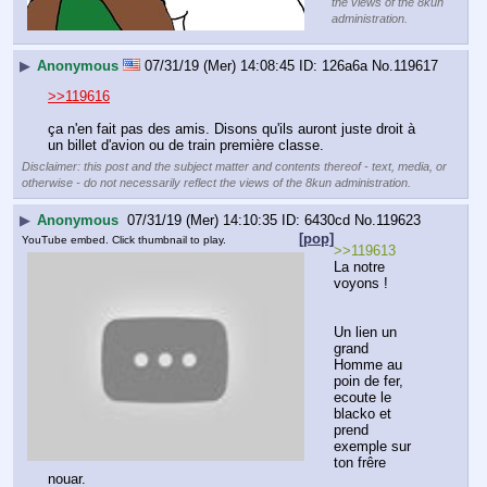
the views of the 8kun
administration.
▶
Anonymous
07/31/19 (Mer) 14:08:45
126a6a
No.
119617
>>119616
ça n'en fait pas des amis. Disons qu'ils auront juste droit à 
un billet d'avion ou de train première classe.
Disclaimer: this post and the subject matter and contents thereof - text, media, or
otherwise - do not necessarily reflect the views of the 8kun administration.
▶
Anonymous
07/31/19 (Mer) 14:10:35
6430cd
No.
119623
[pop]
YouTube embed. Click thumbnail to play.
>>119613
La notre 
voyons !
Un lien un 
grand 
Homme au 
poin de fer, 
ecoute le 
blacko et 
prend 
exemple sur 
ton frêre 
nouar.