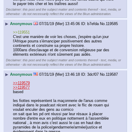
le payer très cher et les traîtres aussi!
Disclaimer: this post and the subject matter and contents thereof - text, media, or
otherwise - do not necessarily reflect the views of the 8kun administration.
▶
Anonymous
07/31/19 (Mer) 13:45:06
b7efda
No.
119585
>>119551
C'est une manière de voir les choses, j'espère qu'un jour 
l'Afrique pourra s'émanciper positivement des autres 
continents et construire sa propre histoire.
1000ans d'esclavage et de conversion religieuse par des 
éléments extérieurs n'ont sûrement pas aidés.
Disclaimer: this post and the subject matter and contents thereof - text, media, or
otherwise - do not necessarily reflect the views of the 8kun administration.
▶
Anonymous
07/31/19 (Mer) 13:46:18
3dcf07
No.
119587
>>119579
>>119577
based 
les fiottes représentent la maçonnerie de l'anus comme 
indiqué dans le poadcast récent avec le flic de rouen qui 
voulait enculer des gens au comico
on sait que les pd ont réussi par leur résaux à placer 
nombre d'entre eux en politique nottement à l'assemblée 
national , à mon avis c'est aussi le cas en haut des 
pyramides de la police/gendarmerie/armée/justice et 
évidemment dans la presse . 