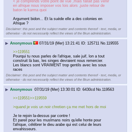
< je comprends votre point de vue ,mais fallait pas venir 
en afrique nous imposer vos lois alors ,juste retour de 
baton le karma quoi
Argument bidon... Et la suède elle a des colonies en 
Afrique ?
Disclaimer: this post and the subject matter and contents thereof - text, media, or
otherwise - do not necessarily reflect the views of the 8kun administration.
▶
Anonymous
07/31/19 (Mer) 13:21:41
125711
No.
119555
>>119551
Pourqui tu nous parles de l'afrique, sale juif, lon a tout 
construit là bas, les singes devraient nous remercier.
Les blancs sont VRAIMENT trop gentils avec les sous 
races
Disclaimer: this post and the subject matter and contents thereof - text, media, or
otherwise - do not necessarily reflect the views of the 8kun administration.
▶
Anonymous
07/31/19 (Mer) 13:30:01
6430cd
No.
119563
>>119551>>119559
>quand je vois un noir chretien ça me met hors de moi
Je te rejoin la-dessus par contre !
Et pareil pour les muslmans noirs qu'elle honte pour 
l'afrique, célébrer le dieu arabe qui est celui de leurs 
envahisseurs.