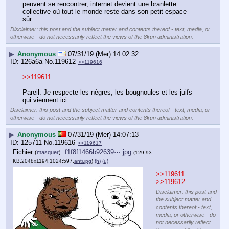
peuvent se rencontrer, internet devient une branlette 
collective où tout le monde reste dans son petit espace 
sûr.
Disclaimer: this post and the subject matter and contents thereof - text, media, or
otherwise - do not necessarily reflect the views of the 8kun administration.
▶
Anonymous
07/31/19 (Mer) 14:02:32
126a6a
No.
119612
>>119616
>>119611
Pareil. Je respecte les nègres, les bougnoules et les juifs 
qui viennent ici.
Disclaimer: this post and the subject matter and contents thereof - text, media, or
otherwise - do not necessarily reflect the views of the 8kun administration.
▶
Anonymous
07/31/19 (Mer) 14:07:13
125711
No.
119616
>>119617
Fichier
:
f1f8f1466b92639⋯.jpg
(
masquer
)
(129.93
KB,2048x1194,1024:597,
anti.jpg
)
(h)
(u)
>>119611
>>119612
Disclaimer: this post and
the subject matter and
contents thereof - text,
media, or otherwise - do
not necessarily reflect