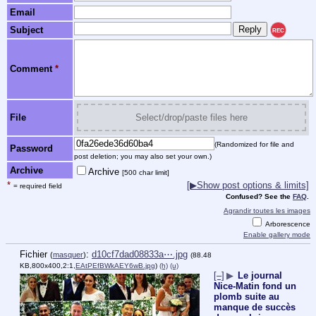
Email
Subject
REC
Comment
*
File
Select/drop/paste files here
(Randomized for file and
Password
post deletion; you may also set your own.)
Archive
Archive
[500 char limit]
*
[▶Show post options & limits]
= required field
Confused? See the
FAQ
.
Agrandir toutes les images
Arborescence
Enable gallery mode
Fichier
:
d10cf7dad08833a⋯.jpg
(
masquer
)
(88.48
KB,800x400,2:1,
EAtPEfBWkAEY6wB.jpg
)
(h)
(u)
[–]
▶
Le journal
Nice-Matin fond un
plomb suite au
manque de succès