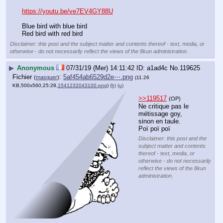
https://youtu.be/ve7EV4GY88U
Blue bird with blue bird
Red bird with red bird
Disclaimer: this post and the subject matter and contents thereof - text, media, or
otherwise - do not necessarily reflect the views of the 8kun administration.
▶
Anonymous
07/31/19 (Mer) 14:11:42
a1ad4c
No.
119625
Fichier
:
5af454ab6529d2e⋯.png
(
masquer
)
(11.26
KB,500x560,25:28,
1541232043100.png
)
(h)
(u)
>>119517
(OP)
Ne critique pas le 
métissage goy, 
sinon en taule. 
Poï poï poï
Disclaimer: this post and the
subject matter and contents
thereof - text, media, or
otherwise - do not necessarily
reflect the views of the 8kun
administration.