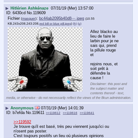
▶
Hitlérien Ashkénaze
07/31/19 (Mer) 13:57:00
6430cd
No.
119609
Fichier
:
bc44ab2095b40d8⋯.jpeg
(
masquer
)
(10.55
KB,243x208,243:208,
red bill or blue pill.jpeg
)
(h)
(u)
Allez blacko au 
lieu de faire le 
larbin pour je ne 
sais qui, prend 
la pillule rouge 
et
rejoins nous, et 
soit prêt à 
défendre la 
cause !
Disclaimer: this post and
the subject matter and
contents thereof - text,
media, or otherwise - do not necessarily reflect the views of the 8kun administration.
▶
Anonymous
07/31/19 (Mer) 14:01:39
b7efda
No.
119611
>>119612
>>119616
>>119641
>>119592
Je trouve qu'il est basé, très peu viennent jusqu'ici ou 
n'osent pas poster.
C'est toujours positifs un lieu où plusieurs opinions 