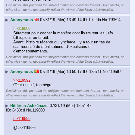
Disclaimer: this post and the subject matter and contents thereof - text, media, or
otherwise - do not necessarily reflect the views of the 8kun administration.
▶
Anonymous
07/31/19 (Mer) 13:49:14
b7efda
No.
119594
>>119580
Sûrement pour cacher la manière dont ils traitent les juifs 
Éthiopiens en Israël.
Avant l'histoire récente du lynchage il y a tout un tas de 
cas recensé de stérilisations, d'expulsions et 
d'emprisonnements.
Disclaimer: this post and the subject matter and contents thereof - text, media, or
otherwise - do not necessarily reflect the views of the 8kun administration.
▶
Anonymous
07/31/19 (Mer) 13:50:17
125711
No.
119597
>>119592
C'est un juif, ton nègre
Disclaimer: this post and the subject matter and contents thereof - text, media, or
otherwise - do not necessarily reflect the views of the 8kun administration.
▶
Hitlérien Ashkénaze
07/31/19 (Mer) 13:51:47
6430cd
No.
119600
>>119589
@ >>119586