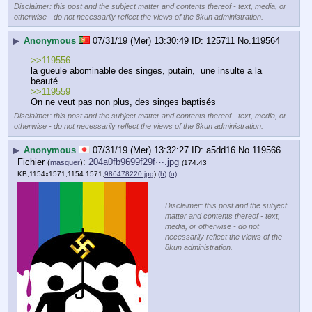
Disclaimer: this post and the subject matter and contents thereof - text, media, or
otherwise - do not necessarily reflect the views of the 8kun administration.
▶
Anonymous
07/31/19 (Mer) 13:30:49
125711
No.
119564
>>119556
la gueule abominable des singes, putain,  une insulte a la 
beauté
>>119559
On ne veut pas non plus, des singes baptisés
Disclaimer: this post and the subject matter and contents thereof - text, media, or
otherwise - do not necessarily reflect the views of the 8kun administration.
▶
Anonymous
07/31/19 (Mer) 13:32:27
a5dd16
No.
119566
Fichier
:
204a0fb9699f29f⋯.jpg
(
masquer
)
(174.43
KB,1154x1571,1154:1571,
986478220.jpg
)
(h)
(u)
Disclaimer: this post and the subject
matter and contents thereof - text,
media, or otherwise - do not
necessarily reflect the views of the
8kun administration.