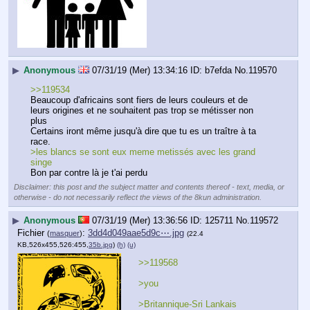
▶
Anonymous
07/31/19 (Mer) 13:34:16
b7efda
No.
119570
>>119534
Beaucoup d'africains sont fiers de leurs couleurs et de 
leurs origines et ne souhaitent pas trop se métisser non 
plus
Certains iront même jusqu'à dire que tu es un traître à ta 
race.
>les blancs se sont eux meme metissés avec les grand 
singe
Bon par contre là je t'ai perdu
Disclaimer: this post and the subject matter and contents thereof - text, media, or
otherwise - do not necessarily reflect the views of the 8kun administration.
▶
Anonymous
07/31/19 (Mer) 13:36:56
125711
No.
119572
Fichier
:
3dd4d049aae5d9c⋯.jpg
(
masquer
)
(22.4
KB,526x455,526:455,
35b.jpg
)
(h)
(u)
>>119568
>you
>Britannique-Sri Lankais