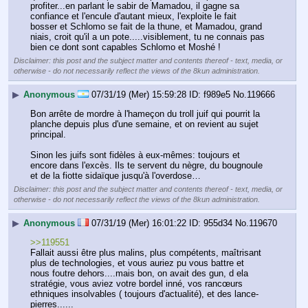
profiter...en parlant le sabir de Mamadou, il gagne sa 
confiance et l'encule d'autant mieux, l'exploite le fait 
bosser et Schlomo se fait de la thune, et Mamadou, grand 
niais, croit qu'il a un pote.....visiblement, tu ne connais pas 
bien ce dont sont capables Schlomo et Moshé !
Disclaimer: this post and the subject matter and contents thereof - text, media, or
otherwise - do not necessarily reflect the views of the 8kun administration.
▶
Anonymous
07/31/19 (Mer) 15:59:28
f989e5
No.
119666
Bon arrête de mordre à l'hameçon du troll juif qui pourrit la 
planche depuis plus d'une semaine, et on revient au sujet 
principal. 
Sinon les juifs sont fidèles à eux-mêmes: toujours et 
encore dans l'excès. Ils te servent du nègre, du bougnoule 
et de la fiotte sidaïque jusqu'à l'overdose…
Disclaimer: this post and the subject matter and contents thereof - text, media, or
otherwise - do not necessarily reflect the views of the 8kun administration.
▶
Anonymous
07/31/19 (Mer) 16:01:22
955d34
No.
119670
>>119551
Fallait aussi être plus malins, plus compétents, maîtrisant 
plus de technologies, et vous auriez pu vous battre et 
nous foutre dehors....mais bon, on avait des gun, d ela 
stratégie, vous aviez votre bordel inné, vos rancœurs 
ethniques insolvables ( toujours d'actualité), et des lance-
pierres......