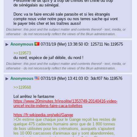
Personne ne dit qu'il y a trop de chinois en chine ou trop 
de sénégalais au sénégal.
Donc va te faire enculé sale parasite et si les étrangés 
compte nous voler notre pays ou nos terres sache qui vont 
le payer très cher et les traîtres aussi!
Disclaimer: this post and the subject matter and contents thereof - text, media, or
otherwise - do not necessarily reflect the views of the 8kun administration.
▶
Anonymous
07/31/19 (Mer) 13:38:50
125711
No.
119575
>>119573
du nord, espèce de juif débile, du nord !
Disclaimer: this post and the subject matter and contents thereof - text, media, or
otherwise - do not necessarily reflect the views of the 8kun administration.
▶
Anonymous
07/31/19 (Mer) 13:41:03
3dcf07
No.
119576
>>119568
Lol arrêtez le fantasme 
https://www.20minutes.fr/insolite/1353749-20140416-video-
unicef-incite-indiens-faire-caca-toilettes
https://fr.wikipedia.org/wiki/Gange
>On estime que chaque jour le Gange reçoit les restes de 
quelque 475 cadavres humains ainsi que de 1 800 tonnes 
de bois utilisées pour les crémations, auxquels s'ajoutent 
les 10 000 carcasses d'animaux qui y sont abandonnées, 