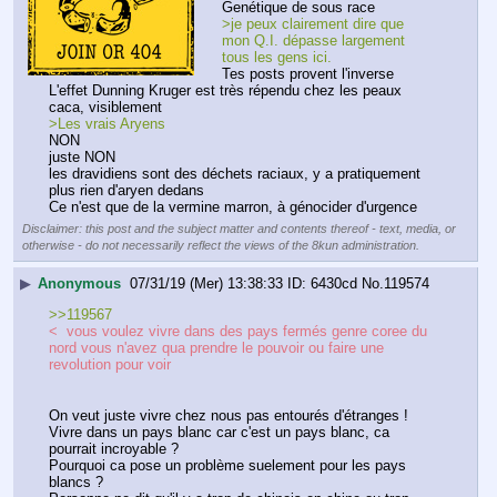
Genétique de sous race
>je peux clairement dire que 
mon Q.I. dépasse largement 
tous les gens ici.
Tes posts provent l'inverse
L'effet Dunning Kruger est très répendu chez les peaux 
caca, visiblement
>Les vrais Aryens
NON
juste NON
les dravidiens sont des déchets raciaux, y a pratiquement 
plus rien d'aryen dedans
Ce n'est que de la vermine marron, à génocider d'urgence
Disclaimer: this post and the subject matter and contents thereof - text, media, or
otherwise - do not necessarily reflect the views of the 8kun administration.
▶
Anonymous
07/31/19 (Mer) 13:38:33
6430cd
No.
119574
>>119567
<  vous voulez vivre dans des pays fermés genre coree du  
nord vous n'avez qua prendre le pouvoir ou faire une 
revolution pour voir
On veut juste vivre chez nous pas entourés d'étranges !
Vivre dans un pays blanc car c'est un pays blanc, ca 
pourrait incroyable ?
Pourquoi ca pose un problème suelement pour les pays 
blancs ?