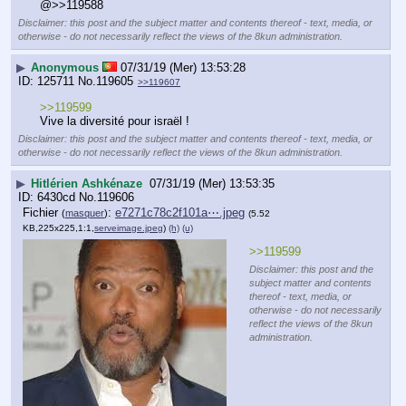
@>>119588
Disclaimer: this post and the subject matter and contents thereof - text, media, or
otherwise - do not necessarily reflect the views of the 8kun administration.
▶
Anonymous
07/31/19 (Mer) 13:53:28
125711
No.
119605
>>119607
>>119599
Vive la diversité pour israël !
Disclaimer: this post and the subject matter and contents thereof - text, media, or
otherwise - do not necessarily reflect the views of the 8kun administration.
▶
Hitlérien Ashkénaze
07/31/19 (Mer) 13:53:35
6430cd
No.
119606
Fichier
:
e7271c78c2f101a⋯.jpeg
(
masquer
)
(5.52
KB,225x225,1:1,
serveimage.jpeg
)
(h)
(u)
>>119599
Disclaimer: this post and the
subject matter and contents
thereof - text, media, or
otherwise - do not necessarily
reflect the views of the 8kun
administration.