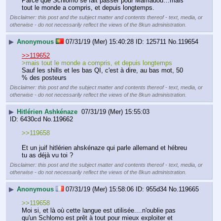
Parce que Schlomo se fait passer pour Mamadou…mais 
tout le monde a compris, et depuis longtemps.
Disclaimer: this post and the subject matter and contents thereof - text, media, or
otherwise - do not necessarily reflect the views of the 8kun administration.
▶
Anonymous
07/31/19 (Mer) 15:40:28
125711
No.
119654
>>119652
>mais tout le monde a compris, et depuis longtemps
Sauf les shills et les bas QI, c'est à dire, au bas mot, 50 
% des posteurs
Disclaimer: this post and the subject matter and contents thereof - text, media, or
otherwise - do not necessarily reflect the views of the 8kun administration.
▶
Hitlérien Ashkénaze
07/31/19 (Mer) 15:55:03
6430cd
No.
119662
>>119658
Et un juif hitlérien ahskénaze qui parle allemand et hébreu 
tu as déjà vu toi ?
Disclaimer: this post and the subject matter and contents thereof - text, media, or
otherwise - do not necessarily reflect the views of the 8kun administration.
▶
Anonymous
07/31/19 (Mer) 15:58:06
955d34
No.
119665
>>119658
Moi si, et là où cette langue est utilisée....n'oublie pas 
qu'un Schlomo est prêt à tout pour mieux exploiter et 