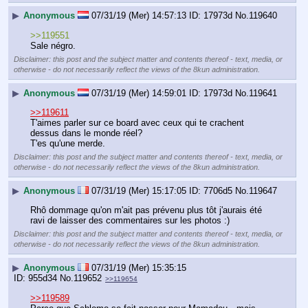
▶
Anonymous
07/31/19 (Mer) 14:57:13
17973d
No.
119640
>>119551
Sale négro.
Disclaimer: this post and the subject matter and contents thereof - text, media, or
otherwise - do not necessarily reflect the views of the 8kun administration.
▶
Anonymous
07/31/19 (Mer) 14:59:01
17973d
No.
119641
>>119611
T'aimes parler sur ce board avec ceux qui te crachent 
dessus dans le monde réel?
T'es qu'une merde.
Disclaimer: this post and the subject matter and contents thereof - text, media, or
otherwise - do not necessarily reflect the views of the 8kun administration.
▶
Anonymous
07/31/19 (Mer) 15:17:05
7706d5
No.
119647
Rhô dommage qu'on m'ait pas prévenu plus tôt j'aurais été 
ravi de laisser des commentaires sur les photos :)
Disclaimer: this post and the subject matter and contents thereof - text, media, or
otherwise - do not necessarily reflect the views of the 8kun administration.
▶
Anonymous
07/31/19 (Mer) 15:35:15
955d34
No.
119652
>>119654
>>119589