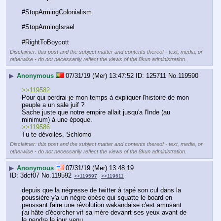
#StopArmingColonialism
#StopArmingIsrael 
#RightToBoycott
Disclaimer: this post and the subject matter and contents thereof - text, media, or
otherwise - do not necessarily reflect the views of the 8kun administration.
▶
Anonymous
07/31/19 (Mer) 13:47:52
125711
No.
119590
>>119582
Pour qui perdrai-je mon temps à expliquer l'histoire de mon 
peuple a un sale juif ?
Sache juste que notre empire allait jusqu'a l'Inde (au 
minimum) à une époque.
>>119586
Tu te dévoiles, Schlomo
Disclaimer: this post and the subject matter and contents thereof - text, media, or
otherwise - do not necessarily reflect the views of the 8kun administration.
▶
Anonymous
07/31/19 (Mer) 13:48:19
3dcf07
No.
119592
>>119597
>>119611
depuis que la négresse de twitter à tapé son cul dans la 
poussière y'a un nègre obèse qui squatte le board en 
penssant faire une révolution wakandaise c'est amusant
j'ai hâte d'écorcher vif sa mère devanrt ses yeux avant de 
le pendre le jour venu