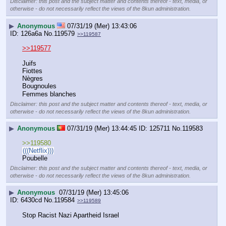
Disclaimer: this post and the subject matter and contents thereof - text, media, or
otherwise - do not necessarily reflect the views of the 8kun administration.
▶
Anonymous
07/31/19 (Mer) 13:43:06
126a6a
No.
119579
>>119587
>>119577
Juifs
Fiottes
Nègres
Bougnoules
Femmes blanches
Disclaimer: this post and the subject matter and contents thereof - text, media, or
otherwise - do not necessarily reflect the views of the 8kun administration.
▶
Anonymous
07/31/19 (Mer) 13:44:45
125711
No.
119583
>>119580
(((Netflix)))
Poubelle
Disclaimer: this post and the subject matter and contents thereof - text, media, or
otherwise - do not necessarily reflect the views of the 8kun administration.
▶
Anonymous
07/31/19 (Mer) 13:45:06
6430cd
No.
119584
>>119589
Stop Racist Nazi Apartheid Israel