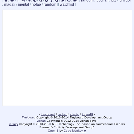
[
/
/
/
/
/
/
/
/
/
/
/
/
]
[
random
/
55chan
/
biz
/
lumidor
/
magali
/
mental
/
nofap
/
random
]
[
watchlist
]
-
Tinyboard
+
vichan
+
infinity
+
OpenIB
-
Tinyboard
Copyright © 2010-2014 Tinyboard Development Group
vichan
Copyright © 2012-2014 vichan-devel
infinity
Copyright © 2013-2026 N.T. Technology, Inc. based on sources from Fredrick
Brennan's "Infinity Development Group"
OpenIB
by
Code Monkey ★