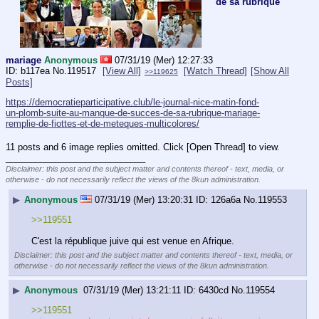
de sa rubrique
mariage
Anonymous
07/31/19 (Mer) 12:27:33
b117ea
No.
119517
[View All]
[Watch Thread]
[Show All
>>119625
Posts]
https://democratieparticipative.club/le-journal-nice-matin-fond-
un-plomb-suite-au-manque-de-succes-de-sa-rubrique-mariage-
remplie-de-fiottes-et-de-meteques-multicolores/
11 posts and 6 image replies omitted. Click [Open Thread] to view.
____________________________
Disclaimer: this post and the subject matter and contents thereof - text, media, or
otherwise - do not necessarily reflect the views of the 8kun administration.
▶
Anonymous
07/31/19 (Mer) 13:20:31
126a6a
No.
119553
>>119551
C'est la république juive qui est venue en Afrique.
Disclaimer: this post and the subject matter and contents thereof - text, media, or
otherwise - do not necessarily reflect the views of the 8kun administration.
▶
Anonymous
07/31/19 (Mer) 13:21:11
6430cd
No.
119554
>>119551