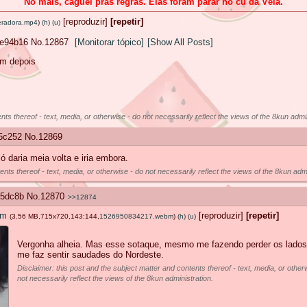
No mais, caguei pras regras. Elas foram parar no cu da Véia.
[reproduzir]
[repetir]
eradora.mp4
)
(h)
(u)
e94b16
No.
12867
[Monitorar tópico]
[Show All Posts]
em depois
nts thereof - text, media, or otherwise - do not necessarily reflect the views of the 8kun admin
5c252
No.
12869
 daria meia volta e iria embora.
nts thereof - text, media, or otherwise - do not necessarily reflect the views of the 8kun admi
5dc8b
No.
12870
>>12874
bm
[reproduzir]
[repetir]
(3.56 MB,715x720,143:144,
1526950834217.webm
)
(h)
(u)
Vergonha alheia. Mas esse sotaque, mesmo me fazendo perder os lados
me faz sentir saudades do Nordeste.
Disclaimer: this post and the subject matter and contents thereof - text, media, or other
not necessarily reflect the views of the 8kun administration.