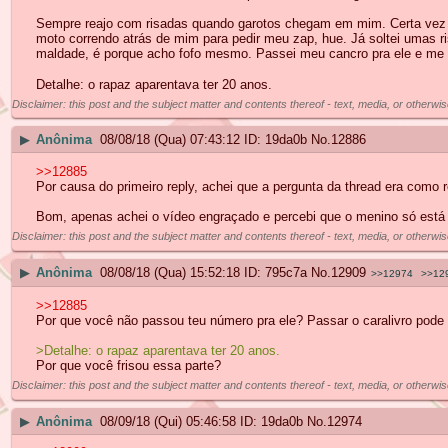
Sempre reajo com risadas quando garotos chegam em mim. Certa vez f
moto correndo atrás de mim para pedir meu zap, hue. Já soltei umas r
maldade, é porque acho fofo mesmo. Passei meu cancro pra ele e me 
Detalhe: o rapaz aparentava ter 20 anos.
Disclaimer: this post and the subject matter and contents thereof - text, media, or otherwis
▶
Anônima
08/08/18 (Qua) 07:43:12
19da0b
No.
12886
>>12885
Por causa do primeiro reply, achei que a pergunta da thread era com
Bom, apenas achei o vídeo engraçado e percebi que o menino só está 
Disclaimer: this post and the subject matter and contents thereof - text, media, or otherwis
▶
Anônima
08/08/18 (Qua) 15:52:18
795c7a
No.
12909
>>12974
>>12
>>12885
Por que você não passou teu número pra ele? Passar o caralivro pode t
>Detalhe: o rapaz aparentava ter 20 anos.
Por que você frisou essa parte?
Disclaimer: this post and the subject matter and contents thereof - text, media, or otherwis
▶
Anônima
08/09/18 (Qui) 05:46:58
19da0b
No.
12974