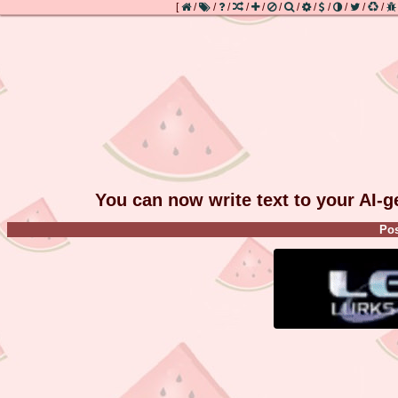
[
/
/
/
/
/
/
/
/
/
/
/
/
You can now write text to your AI-
Pos