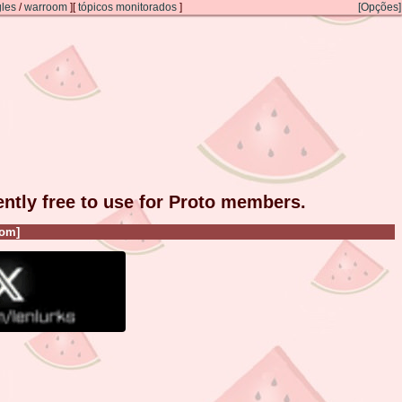
gles
/
warroom
]
[
tópicos monitorados
]
[Opções]
rently free to use for Proto members.
om]