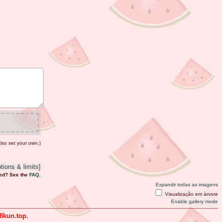
lso set your own.)
ions & limits]
ed? See the
FAQ
.
Expandir todas as imagens
Visualização em árvore
Enable gallery mode
8kun.top.