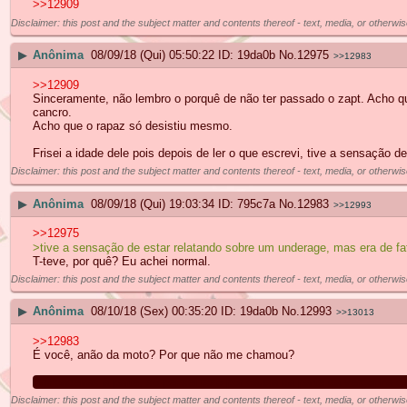
>>12909
Disclaimer: this post and the subject matter and contents thereof - text, media, or otherwis
▶
Anônima
08/09/18 (Qui) 05:50:22
19da0b
No.
12975
>>12983
>>12909
Sinceramente, não lembro o porquê de não ter passado o zapt. Acho
cancro.
Acho que o rapaz só desistiu mesmo.
Frisei a idade dele pois depois de ler o que escrevi, tive a sensação 
Disclaimer: this post and the subject matter and contents thereof - text, media, or otherwis
▶
Anônima
08/09/18 (Qui) 19:03:34
795c7a
No.
12983
>>12993
>>12975
>tive a sensação de estar relatando sobre um underage, mas era de fa
T-teve, por quê? Eu achei normal.
Disclaimer: this post and the subject matter and contents thereof - text, media, or otherwis
▶
Anônima
08/10/18 (Sex) 00:35:20
19da0b
No.
12993
>>13013
>>12983
É você, anão da moto? Por que não me chamou?
Brincadeiras à parte, só pensei isso por causa da parte da vergonha d
Disclaimer: this post and the subject matter and contents thereof - text, media, or otherwis