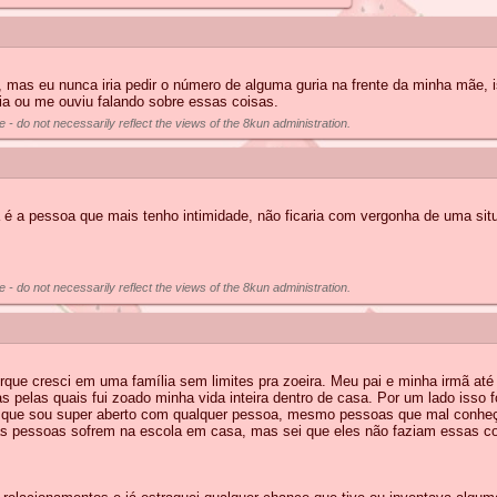
 mas eu nunca iria pedir o número de alguma guria na frente da minha mãe, 
a ou me ouviu falando sobre essas coisas.
e - do not necessarily reflect the views of the 8kun administration.
 a pessoa que mais tenho intimidade, não ficaria com vergonha de uma sit
e - do not necessarily reflect the views of the 8kun administration.
ue cresci em uma família sem limites pra zoeira. Meu pai e minha irmã até 
 pelas quais fui zoado minha vida inteira dentro de casa. Por um lado isso f
o que sou super aberto com qualquer pessoa, mesmo pessoas que mal conheço
e as pessoas sofrem na escola em casa, mas sei que eles não faziam essas c