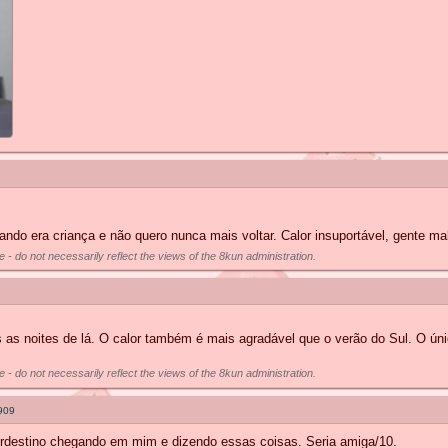
do era criança e não quero nunca mais voltar. Calor insuportável, gente mal
e - do not necessarily reflect the views of the 8kun administration.
as noites de lá. O calor também é mais agradável que o verão do Sul. O úni
e - do not necessarily reflect the views of the 8kun administration.
909
nordestino chegando em mim e dizendo essas coisas. Seria amiga/10.