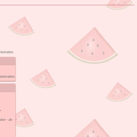
istration.
nistration.
,
wise - do