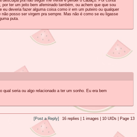
a desculpa pra não seguir me frente e perder o cabaço. Por conta
y, por ter um jeito bem afeminado também, ou achem que que sou
 eu deveria fazer alguma coisa como ir em um puteiro ou qualquer
 e não posso ser virgem pra sempre. Mas não é como se eu ligasse
lguma puta.
o qual seria ou algo relacionado a ter um sonho. Eu era bem
[Post a Reply]
16
replies |
1
images |
10
UIDs |
Page
13