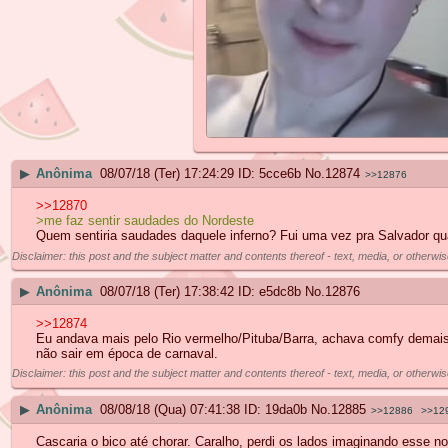
▶
Anônima
08/07/18 (Ter) 17:24:29
5cce6b
No.
12874
>>12876
>>12870
>me faz sentir saudades do Nordeste
Quem sentiria saudades daquele inferno? Fui uma vez pra Salvador quan
Disclaimer: this post and the subject matter and contents thereof - text, media, or otherwis
▶
Anônima
08/07/18 (Ter) 17:38:42
e5dc8b
No.
12876
>>12874
Eu andava mais pelo Rio vermelho/Pituba/Barra, achava comfy demais 
não sair em época de carnaval.
Disclaimer: this post and the subject matter and contents thereof - text, media, or otherwis
▶
Anônima
08/08/18 (Qua) 07:41:38
19da0b
No.
12885
>>12886
>>12
Cascaria o bico até chorar. Caralho, perdi os lados imaginando esse 