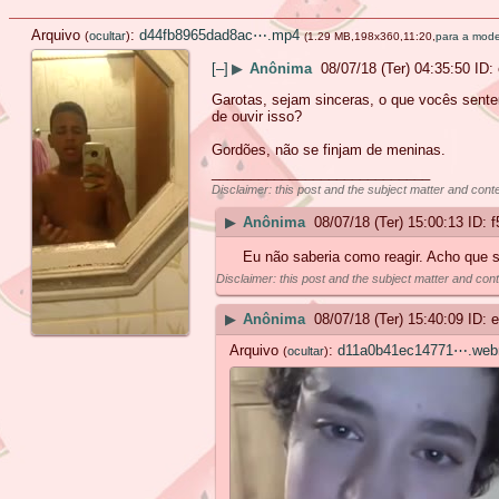
Arquivo
:
d44fb8965dad8ac⋯.mp4
(
ocultar
)
(1.29 MB,198x360,11:20,
para a mod
[–]
▶
Anônima
08/07/18 (Ter) 04:35:50
Garotas, sejam sinceras, o que vocês sent
de ouvir isso?
Gordões, não se finjam de meninas.
____________________________
Disclaimer: this post and the subject matter and conte
▶
Anônima
08/07/18 (Ter) 15:00:13
f
Eu não saberia como reagir. Acho que só
Disclaimer: this post and the subject matter and conte
▶
Anônima
08/07/18 (Ter) 15:40:09
e
Arquivo
:
d11a0b41ec14771⋯.we
(
ocultar
)