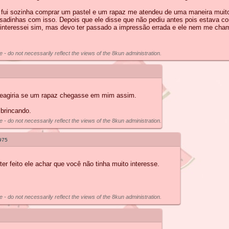
ui sozinha comprar um pastel e um rapaz me atendeu de uma maneira muito g
isadinhas com isso. Depois que ele disse que não pediu antes pois estava c
interessei sim, mas devo ter passado a impressão errada e ele nem me cham
e - do not necessarily reflect the views of the 8kun administration.
o reagiria se um rapaz chegasse em mim assim.
brincando.
e - do not necessarily reflect the views of the 8kun administration.
975
er feito ele achar que você não tinha muito interesse.
e - do not necessarily reflect the views of the 8kun administration.