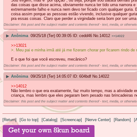
Sou virgem, mas é "por opção", ou seja, porque sou batata demais pra
das coisas que disse acima, obviamente nunca ter tido uma namora e
extremamente falho e nunca nem devo ter ficado com qualquer guria. 
coisa assim porque as pessoas estão vivendo, inclusive qualquer guri
pra essas coisas. Claro que perder a virgindade seria bom por ser uma
Disclaimer: this post and the subject matter and contents thereof - text, media, or otherwis
▶
Anônima
09/25/18 (Ter) 00:39:05
cedd46
No.
14012
>>14022
>>13021
>. Meu pai e minha irmã até já me fizeram chorar por ficarem rindo d
E o que foi que você escreveu, mecânico?
Disclaimer: this post and the subject matter and contents thereof - text, media, or otherwis
▶
Anônima
09/25/18 (Ter) 14:05:07
604bdf
No.
14022
>>14012
Não lembro o que era exatamente, faz muito tempo, mas a atividade era
criança, mas lembro que eles pegaram bem pesado nas brincadeiras n
Disclaimer: this post and the subject matter and contents thereof - text, media, or otherwis
[Return]
[Go to top]
[Catalog]
[Screencap]
[Nerve Center]
[Random]
[