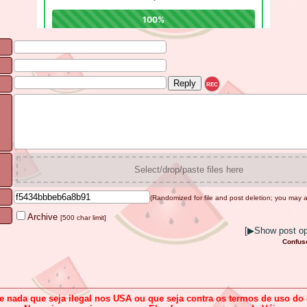
REC
Select/drop/paste files here
(Randomized for file and post deletion; you may a
Archive
[500 char limit]
[
▶
Show post opt
Confus
e nada que seja ilegal nos USA ou que seja contra os termos de uso do 