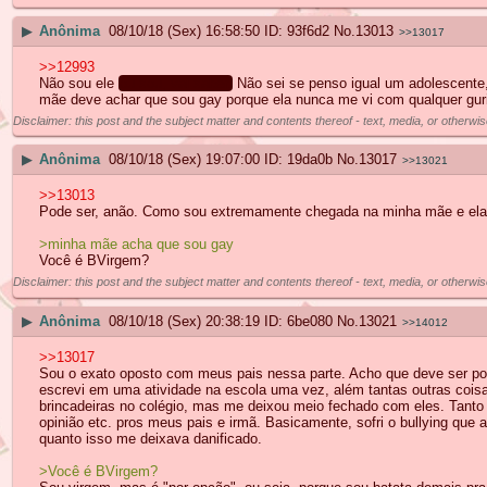
▶
Anônima
08/10/18 (Sex) 16:58:50
93f6d2
No.
13013
>>13017
>>12993
Não sou ele
ou sou, vai saber.
Não sei se penso igual um adolescente,
mãe deve achar que sou gay porque ela nunca me vi com qualquer guri
Disclaimer: this post and the subject matter and contents thereof - text, media, or otherwis
▶
Anônima
08/10/18 (Sex) 19:07:00
19da0b
No.
13017
>>13021
>>13013
Pode ser, anão. Como sou extremamente chegada na minha mãe e ela é
>minha mãe acha que sou gay
Você é BVirgem?
Disclaimer: this post and the subject matter and contents thereof - text, media, or otherwis
▶
Anônima
08/10/18 (Sex) 20:38:19
6be080
No.
13021
>>14012
>>13017
Sou o exato oposto com meus pais nessa parte. Acho que deve ser porq
escrevi em uma atividade na escola uma vez, além tantas outras coisas
brincadeiras no colégio, mas me deixou meio fechado com eles. Tant
opinião etc. pros meus pais e irmã. Basicamente, sofri o bullying qu
quanto isso me deixava danificado.
>Você é BVirgem?