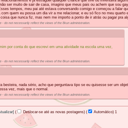
 relacionamentos e já estraguei qualquer chance que tive ou inventava algum
 não ser muito de sair de casa, imagino que meus pais ou achem que sou ga
Esses tempos, meu pai até estava conversando comigo e começou a falar que
a com quem eu possa um dia vir a me relacionar, e eu só fico no meu quarto
 coisa que nunca fiz, mas nem me importo a ponto de ir atrás ou pagar pra a
e - do not necessarily reflect the views of the 8kun administration.
e mim por conta do que escrevi em uma atividade na escola uma vez,
e - do not necessarily reflect the views of the 8kun administration.
 besteira, nada sério, acho que perguntava tipo se eu quisesse ser um objet
essa vez, mais que o normal.
e - do not necessarily reflect the views of the 8kun administration.
Atualizar]
(
Deslocar-se até as novas postagens)
(
Automático)
10