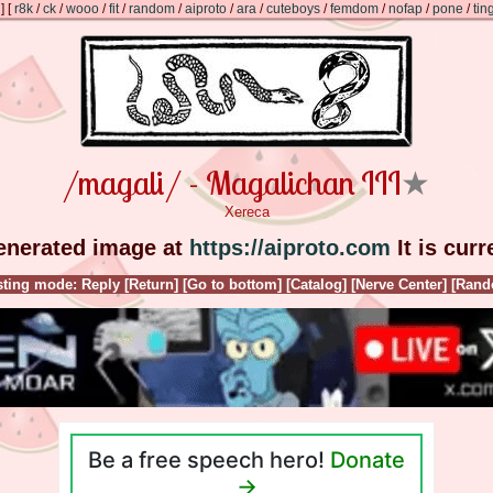
]
[
r8k
/
ck
/
wooo
/
fit
/
random
/
aiproto
/
ara
/
cuteboys
/
femdom
/
nofap
/
pone
/
tin
/magali/ - Magalichan III
★
Xereca
generated image at
https://aiproto.com
It is cur
ting mode: Reply
[Return]
[Go to bottom]
[Catalog]
[Nerve Center]
[Rand