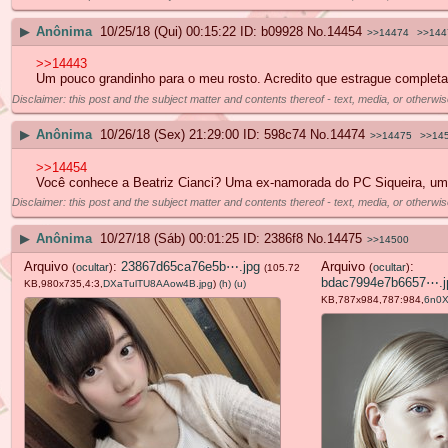
▶
Anônima
10/25/18 (Qui) 00:15:22
b09928
No.
14454
>>14474
>>144
>>14443
Um pouco grandinho para o meu rosto. Acredito que estrague completam
Disclaimer: this post and the subject matter and contents thereof - text, media, or otherwis
▶
Anônima
10/26/18 (Sex) 21:29:00
598c74
No.
14474
>>14475
>>14
>>14454
Você conhece a Beatriz Cianci? Uma ex-namorada do PC Siqueira, uma m
Disclaimer: this post and the subject matter and contents thereof - text, media, or otherwis
▶
Anônima
10/27/18 (Sáb) 00:01:25
2386f8
No.
14475
>>14500
Arquivo
:
23867d65ca76e5b⋯.jpg
Arquivo
:
(
ocultar
)
(
ocultar
)
(105.72
bdac7994e7b6657⋯.j
KB,980x735,4:3,
DXaTulTU8AAow4B.jpg
)
(h)
(u)
KB,787x984,787:984,
6n0X