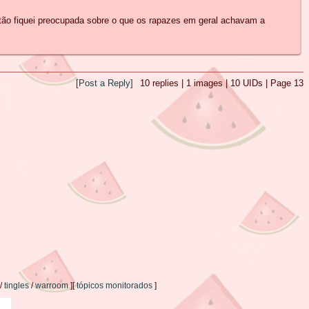
tão fiquei preocupada sobre o que os rapazes em geral achavam a
[Post a Reply]
10
replies |
1
images |
10
UIDs |
Page
13
ndo...
/
tingles
/
warroom
]
[
tópicos monitorados
]