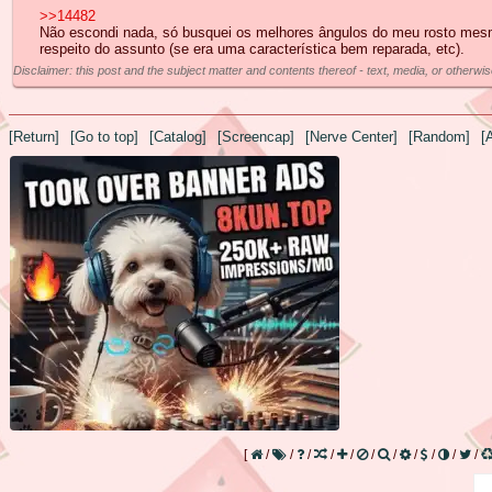
>>14482
Não escondi nada, só busquei os melhores ângulos do meu rosto mesm
respeito do assunto (se era uma característica bem reparada, etc).
Disclaimer: this post and the subject matter and contents thereof - text, media, or otherwis
[Return]
[Go to top]
[Catalog]
[Screencap]
[Nerve Center]
[Random]
[
[
/
/
/
/
/
/
/
/
/
/
/