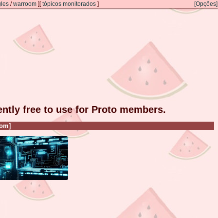
gles
/
warroom
]
[
tópicos monitorados
]
[Opções]
rently free to use for Proto members.
om]