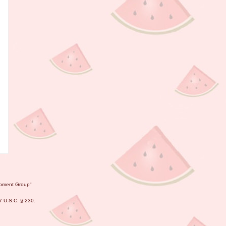
lopment Group"
47 U.S.C. § 230.