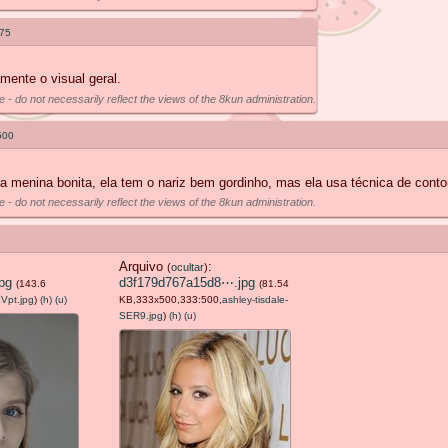
75
ente o visual geral.
e - do not necessarily reflect the views of the 8kun administration.
500
enina bonita, ela tem o nariz bem gordinho, mas ela usa técnica de contorno
e - do not necessarily reflect the views of the 8kun administration.
Arquivo
:
(
ocultar
)
pg
d3f179d767a15d8⋯.jpg
(143.6
(81.54
Vpt.jpg
)
(h)
(u)
KB,333x500,333:500,
ashley-tisdale-
SER9.jpg
)
(h)
(u)