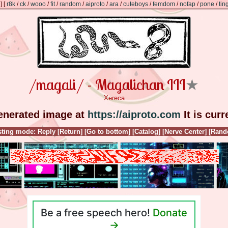
]
[
r8k
/
ck
/
wooo
/
fit
/
random
/
aiproto
/
ara
/
cuteboys
/
femdom
/
nofap
/
pone
/
tin
/magali/ - Magalichan III
★
Xereca
generated image at
https://aiproto.com
It is cur
ting mode: Reply
[Return]
[Go to bottom]
[Catalog]
[Nerve Center]
[Rand