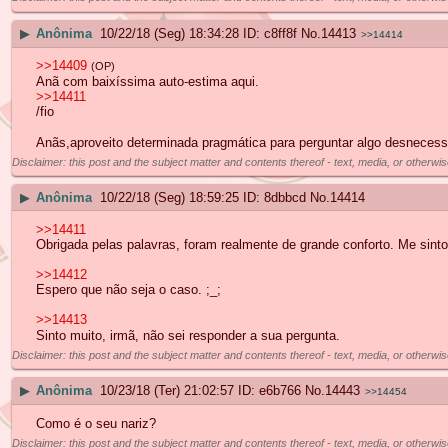
▶
Anônima
10/22/18 (Seg) 18:34:28
c8ff8f
No.
14413
>>14414
>>14409
(OP)
Anã com baixíssima auto-estima aqui.
>>14411
/fio
Anãs,aproveito determinada pragmática para perguntar algo desnecessá
Disclaimer: this post and the subject matter and contents thereof - text, media, or otherwis
▶
Anônima
10/22/18 (Seg) 18:59:25
8dbbcd
No.
14414
>>14411
Obrigada pelas palavras, foram realmente de grande conforto. Me sint
>>14412
Espero que não seja o caso. ;_;
>>14413
Sinto muito, irmã, não sei responder a sua pergunta.
Disclaimer: this post and the subject matter and contents thereof - text, media, or otherwis
▶
Anônima
10/23/18 (Ter) 21:02:57
e6b766
No.
14443
>>14454
Como é o seu nariz?
Disclaimer: this post and the subject matter and contents thereof - text, media, or otherwis