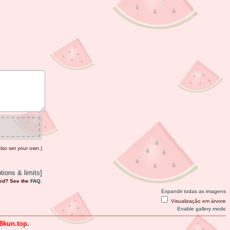
lso set your own.)
ions & limits]
ed? See the
FAQ
.
Expandir todas as imagens
Visualização em árvore
Enable gallery mode
8kun.top.