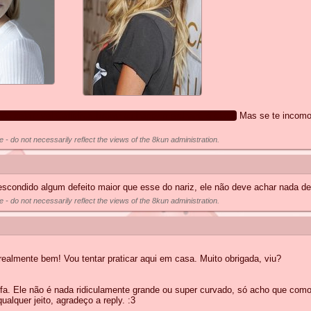
ão seja nível Carlinhos Brown ou happy merchant, é claro.
Mas se te incomo
e - do not necessarily reflect the views of the 8kun administration.
scondido algum defeito maior que esse do nariz, ele não deve achar nada d
e - do not necessarily reflect the views of the 8kun administration.
realmente bem! Vou tentar praticar aqui em casa. Muito obrigada, viu?
fofa. Ele não é nada ridiculamente grande ou super curvado, só acho que co
alquer jeito, agradeço a reply. :3