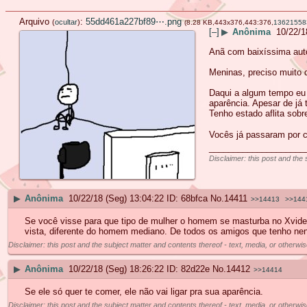
Arquivo
:
55dd461a227bf89⋯.png
(
ocultar
)
(8.28 KB,443x376,443:376,
13621558
[–]
▶
Anônima
10/22/1
Anã com baixíssima auto
Meninas, preciso muito 
Daqui a algum tempo eu 
aparência. Apesar de já
Tenho estado aflita sob
Vocês já passaram por c
____________________
Disclaimer: this post and the 
▶
Anônima
10/22/18 (Seg) 13:04:22
68bfca
No.
14411
>>14413
>>144
Se você visse para que tipo de mulher o homem se masturba no Xvide
vista, diferente do homem mediano. De todos os amigos que tenho nenhu
Disclaimer: this post and the subject matter and contents thereof - text, media, or otherwis
▶
Anônima
10/22/18 (Seg) 18:26:22
82d22e
No.
14412
>>14414
Se ele só quer te comer, ele não vai ligar pra sua aparência.
Disclaimer: this post and the subject matter and contents thereof - text, media, or otherwis