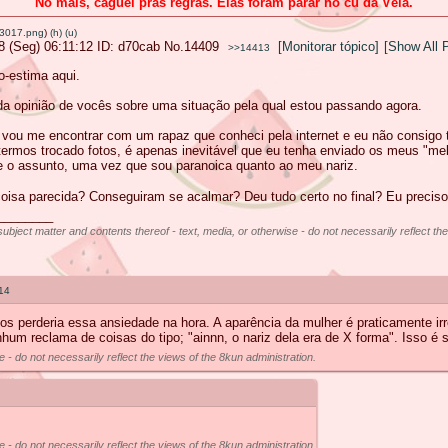
No mais, caguei pras regras. Elas foram parar no cu da Véia.
3017.png
)
(h)
(u)
8 (Seg) 06:11:12
d70cab
No.
14409
[Monitorar tópico]
[Show All 
>>14413
-estima aqui.
da opinião de vocês sobre uma situação pela qual estou passando agora.
vou me encontrar com um rapaz que conheci pela internet e eu não consigo ti
 termos trocado fotos, é apenas inevitável que eu tenha enviado os meus "me
re o assunto, uma vez que sou paranoica quanto ao meu nariz.
oisa parecida? Conseguiram se acalmar? Deu tudo certo no final? Eu preciso
________
subject matter and contents thereof - text, media, or otherwise - do not necessarily reflect th
14
os perderia essa ansiedade na hora. A aparência da mulher é praticamente 
m reclama de coisas do tipo; "ainnn, o nariz dela era de X forma". Isso é s
e - do not necessarily reflect the views of the 8kun administration.
e - do not necessarily reflect the views of the 8kun administration.