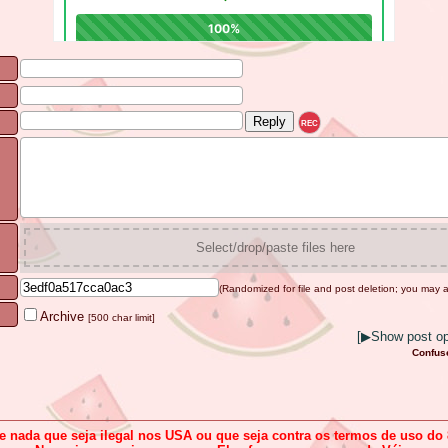
REC
Select/drop/paste files here
(Randomized for file and post deletion; you may a
Archive
[500 char limit]
[
▶
Show post opt
Confus
e nada que seja ilegal nos USA ou que seja contra os termos de uso do 