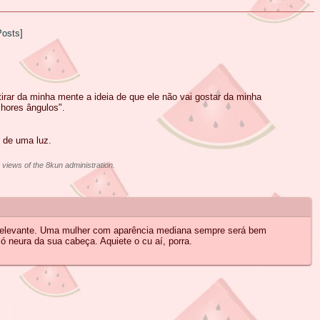
Posts]
rar da minha mente a ideia de que ele não vai gostar da minha
lhores ângulos".
 de uma luz.
e views of the 8kun administration.
irrelevante. Uma mulher com aparência mediana sempre será bem
ó neura da sua cabeça. Aquiete o cu aí, porra.