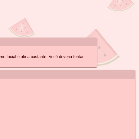
 facial e afina bastante. Você deveria tentar.