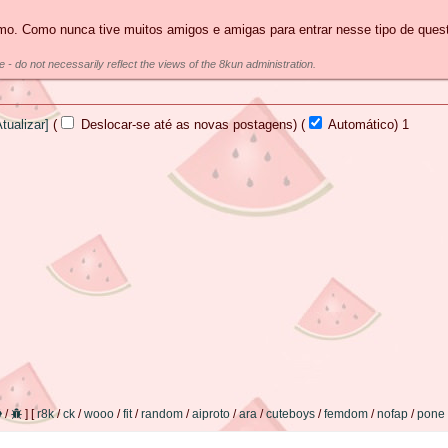
o. Como nunca tive muitos amigos e amigas para entrar nesse tipo de ques
e - do not necessarily reflect the views of the 8kun administration.
Atualizar]
(
Deslocar-se até as novas postagens)
(
Automático)
Atualiza
/
]
[
r8k
/
ck
/
wooo
/
fit
/
random
/
aiproto
/
ara
/
cuteboys
/
femdom
/
nofap
/
pone