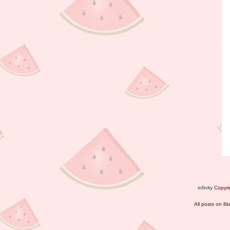
infinity
Copyri
All posts on 8k