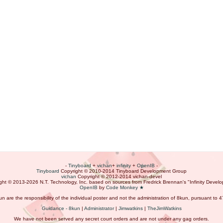
-
Tinyboard
+
vichan
+
infinity
+
OpenIB
-
Tinyboard
Copyright
©
2010-2014 Tinyboard Development Group
vichan
Copyright
©
2012-2014 vichan-devel
ght
©
2013-2026 N.T. Technology, Inc. based on sources from Fredrick Brennan's "Infinity Deve
OpenIB
by
Code Monkey ★
un are the responsibility of the individual poster and not the administration of 8kun, pursuant to 
Guidance - 8kun
|
Administrator
|
Jimwatkins
|
TheJimWatkins
We have not been served any secret court orders and are not under any gag orders.