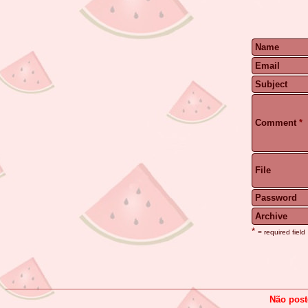
Name
Email
Subject
Comment
*
File
Password
Archive
*
= required field
Não post