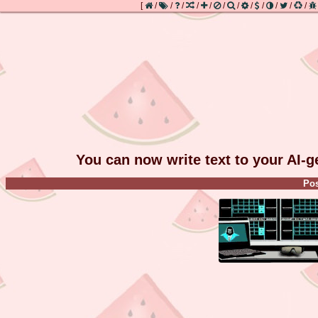
[
/
/
/
/
/
/
/
/
/
/
/
/
You can now write text to your AI-
Pos