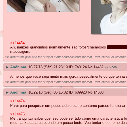
>>14454
Ah, narizes grandinhos normalmente são fofos/charmosos
desde que n
maquiagem.
Disclaimer: this post and the subject matter and contents thereof - text, media, or otherwis
▶
Anônima
10/27/18 (Sáb) 21:23:19
7a0124
No.
14482
>>14500
A menos que você seja muito mais gorda pessoalmente ou que tenha e
Disclaimer: this post and the subject matter and contents thereof - text, media, or otherwis
▶
Anônima
10/29/18 (Seg) 05:15:32
b09928
No.
14500
>>14474
Parei para pesquisar um pouco sobre ela, o contorno parece funcionar 
>>14475
Me tranquiliza saber que isso pode ser tido como uma característica 
meu nariz acaba parecendo um pouco bruto. Vou tentar o contorno de qu