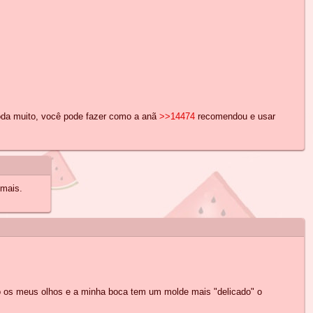
da muito, você pode fazer como a anã
>>14474
recomendou e usar
emais.
mo os meus olhos e a minha boca tem um molde mais "delicado" o