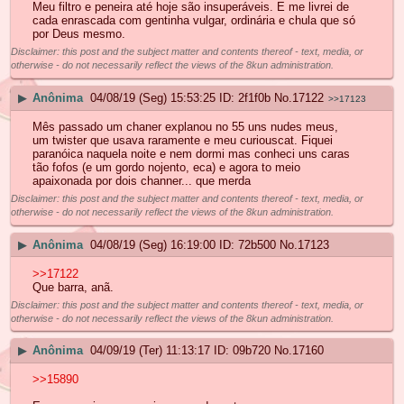
Meu filtro e peneira até hoje são insuperáveis. E me livrei de
cada enrascada com gentinha vulgar, ordinária e chula que só
por Deus mesmo.
Disclaimer: this post and the subject matter and contents thereof - text, media, or
otherwise - do not necessarily reflect the views of the 8kun administration.
▶
Anônima
04/08/19 (Seg) 15:53:25
2f1f0b
No.
17122
>>17123
Mês passado um chaner explanou no 55 uns nudes meus,
um twister que usava raramente e meu curiouscat. Fiquei
paranóica naquela noite e nem dormi mas conheci uns caras
tão fofos (e um gordo nojento, eca) e agora to meio
apaixonada por dois channer... que merda
Disclaimer: this post and the subject matter and contents thereof - text, media, or
otherwise - do not necessarily reflect the views of the 8kun administration.
▶
Anônima
04/08/19 (Seg) 16:19:00
72b500
No.
17123
>>17122
Que barra, anã.
Disclaimer: this post and the subject matter and contents thereof - text, media, or
otherwise - do not necessarily reflect the views of the 8kun administration.
▶
Anônima
04/09/19 (Ter) 11:13:17
09b720
No.
17160
>>15890