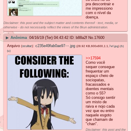
pra descontrair e
me impressiono
com o nível da
doença.
Disclaimer: this post and the subject matter and contents thereof - text, media, or
otherwise - do not necessarily reflect the views of the 8kun administration.
▶
Anônima
04/16/19 (Ter) 04:43:42
b88a2f
No.
17600
Arquivo
:
c235e49fab0ae97⋯.jpg
(
ocultar
)
(28.92 KB,600x600,1:1,
7ef.jpg
)
(h)
(u)
>>17594
Como você
sequer consegue
frequentar um
espaço cheio de
sociopatas,
fracassados e
doentes mentais
como o 55?
Só consigo sentir
um misto de
raiva e nojo cada
vez que eu entro
naquele esgoto
que chamam de
"chan".
Disclaimer: this post and the