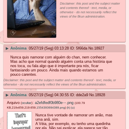
Disclaimer: this post and the subject matter
and contents thereof - text, media, or
otherwise - do not necessarily reflect the
views of the 8kun administration.
▶
Anônima
05/27/19 (Seg) 03:13:28
5f66da
No.
18927
Nunca quis namorar com alguém do chan, nem conhecer.
Mas acho que normal quando alguém conta uma história que
nos toca, ou fala algo que é importante pra nós, ficar
fantasiando um pouco. Ainda mais quando estamos um
pouco carentes.
Disclaimer: this post and the subject matter and contents thereof - text, media, or
otherwise - do not necessarily reflect the views of the 8kun administration.
▶
Anônima
05/27/19 (Seg) 04:30:55
dde2a9
No.
18928
Arquivo
:
a2efdfedf0b980e⋯.png
(
ocultar
)
(100.79
KB,219x659,219:659,
1554393694389.png
)
(h)
(u)
Nunca tive vontade de namorar um anão, mas
uma anã, sim.
A Véia, por exemplo, eu tenho uma quedinha
por ela. Não sei explicar, ela parece ser tão