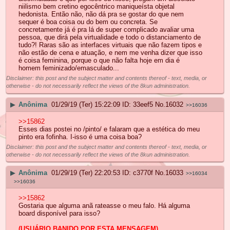
niilismo bem cretino egocêntrico maniqueísta objetal
hedonista. Então não, não dá pra se gostar do que nem
sequer é boa coisa ou do bem ou concreta. Se
concretamente já é pra lá de super complicado avaliar uma
pessoa, que dirá pela virtualidade e todo o distanciamento de
tudo?! Raras são as interfaces virtuais que não fazem tipos e
não estão de cena e atuação, e nem me venha dizer que isso
é coisa feminina, porque o que não falta hoje em dia é
homem feminizado/emasculado...
Disclaimer: this post and the subject matter and contents thereof - text, media, or
otherwise - do not necessarily reflect the views of the 8kun administration.
▶
Anônima
01/29/19 (Ter) 15:22:09
33eef5
No.
16032
>>16036
>>15862
Esses dias postei no /pinto/ e falaram que a estética do meu
pinto era fofinha. I-isso é uma coisa boa?
Disclaimer: this post and the subject matter and contents thereof - text, media, or
otherwise - do not necessarily reflect the views of the 8kun administration.
▶
Anônima
01/29/19 (Ter) 22:20:53
c3770f
No.
16033
>>16034
>>16036
>>15862
Gostaria que alguma anã rateasse o meu falo. Há alguma
board disponível para isso?
(USUÁRIO BANIDO POR ESTA MENSAGEM)