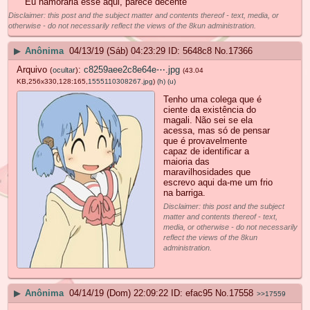
Eu namoraria esse aqui, parece decente
Disclaimer: this post and the subject matter and contents thereof - text, media, or
otherwise - do not necessarily reflect the views of the 8kun administration.
▶
Anônima
04/13/19 (Sáb) 04:23:29
5648c8
No.
17366
Arquivo
:
c8259aee2c8e64e⋯.jpg
(
ocultar
)
(43.04
KB,256x330,128:165,
1555110308267.jpg
)
(h)
(u)
Tenho uma colega que é
ciente da existência do
magali. Não sei se ela
acessa, mas só de pensar
que é provavelmente
capaz de identificar a
maioria das
maravilhosidades que
escrevo aqui da-me um frio
na barriga.
Disclaimer: this post and the subject
matter and contents thereof - text,
media, or otherwise - do not necessarily
reflect the views of the 8kun
administration.
▶
Anônima
04/14/19 (Dom) 22:09:22
efac95
No.
17558
>>17559