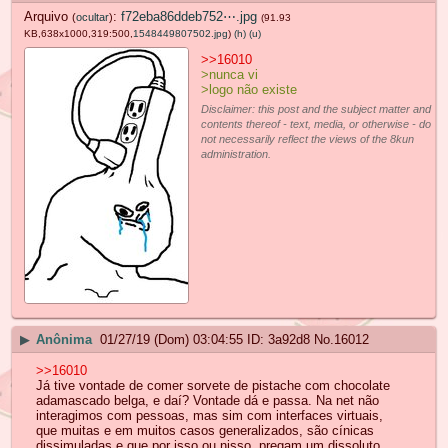
Arquivo
:
f72eba86ddeb752⋯.jpg
(
ocultar
)
(91.93
KB,638x1000,319:500,
1548449807502.jpg
)
(h)
(u)
>>16010
>nunca vi
>logo não existe
Disclaimer: this post and the subject matter and
contents thereof - text, media, or otherwise - do
not necessarily reflect the views of the 8kun
administration.
▶
Anônima
01/27/19 (Dom) 03:04:55
3a92d8
No.
16012
>>16010
Já tive vontade de comer sorvete de pistache com chocolate
adamascado belga, e daí? Vontade dá e passa. Na net não
interagimos com pessoas, mas sim com interfaces virtuais,
que muitas e em muitos casos generalizados, são cínicas
dissimuladas e que por isso ou nisso, pregam um dissoluto