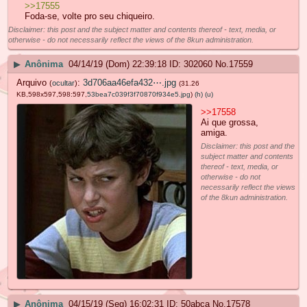
>>17555
Foda-se, volte pro seu chiqueiro.
Disclaimer: this post and the subject matter and contents thereof - text, media, or
otherwise - do not necessarily reflect the views of the 8kun administration.
▶
Anônima
04/14/19 (Dom) 22:39:18
302060
No.
17559
Arquivo
:
3d706aa46efa432⋯.jpg
(
ocultar
)
(31.26
KB,598x597,598:597,
53bea7c039f3f70870f934e5.jpg
)
(h)
(u)
>>17558
Ai que grossa,
amiga.
Disclaimer: this post and the
subject matter and contents
thereof - text, media, or
otherwise - do not
necessarily reflect the views
of the 8kun administration.
▶
Anônima
04/15/19 (Seg) 16:02:31
50abca
No.
17578