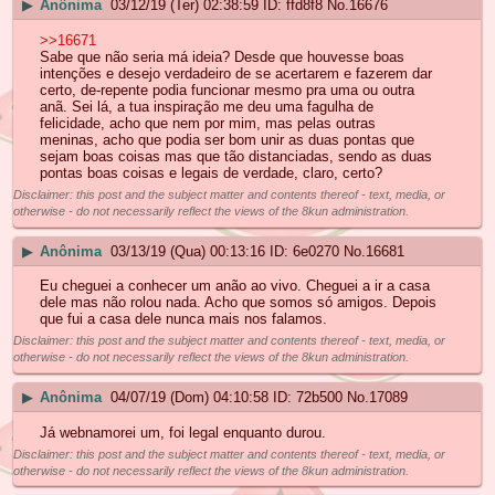
▶
Anônima
03/12/19 (Ter) 02:38:59
ffd8f8
No.
16676
>>16671
Sabe que não seria má ideia? Desde que houvesse boas
intenções e desejo verdadeiro de se acertarem e fazerem dar
certo, de-repente podia funcionar mesmo pra uma ou outra
anã. Sei lá, a tua inspiração me deu uma fagulha de
felicidade, acho que nem por mim, mas pelas outras
meninas, acho que podia ser bom unir as duas pontas que
sejam boas coisas mas que tão distanciadas, sendo as duas
pontas boas coisas e legais de verdade, claro, certo?
Disclaimer: this post and the subject matter and contents thereof - text, media, or
otherwise - do not necessarily reflect the views of the 8kun administration.
▶
Anônima
03/13/19 (Qua) 00:13:16
6e0270
No.
16681
Eu cheguei a conhecer um anão ao vivo. Cheguei a ir a casa
dele mas não rolou nada. Acho que somos só amigos. Depois
que fui a casa dele nunca mais nos falamos.
Disclaimer: this post and the subject matter and contents thereof - text, media, or
otherwise - do not necessarily reflect the views of the 8kun administration.
▶
Anônima
04/07/19 (Dom) 04:10:58
72b500
No.
17089
Já webnamorei um, foi legal enquanto durou.
Disclaimer: this post and the subject matter and contents thereof - text, media, or
otherwise - do not necessarily reflect the views of the 8kun administration.