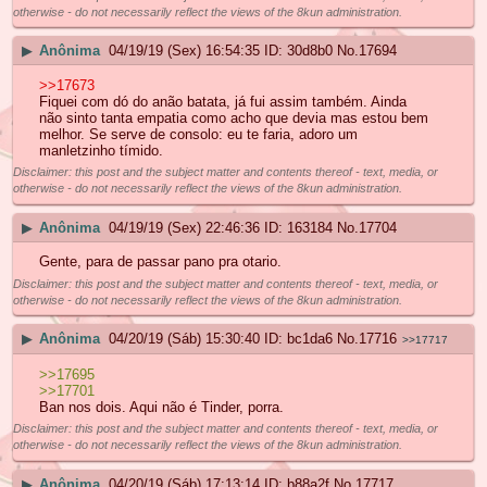
otherwise - do not necessarily reflect the views of the 8kun administration.
▶
Anônima
04/19/19 (Sex) 16:54:35
30d8b0
No.
17694
>>17673
Fiquei com dó do anão batata, já fui assim também. Ainda
não sinto tanta empatia como acho que devia mas estou bem
melhor. Se serve de consolo: eu te faria, adoro um
manletzinho tímido.
Disclaimer: this post and the subject matter and contents thereof - text, media, or
otherwise - do not necessarily reflect the views of the 8kun administration.
▶
Anônima
04/19/19 (Sex) 22:46:36
163184
No.
17704
Gente, para de passar pano pra otario.
Disclaimer: this post and the subject matter and contents thereof - text, media, or
otherwise - do not necessarily reflect the views of the 8kun administration.
▶
Anônima
04/20/19 (Sáb) 15:30:40
bc1da6
No.
17716
>>17717
>>17695
>>17701
Ban nos dois. Aqui não é Tinder, porra.
Disclaimer: this post and the subject matter and contents thereof - text, media, or
otherwise - do not necessarily reflect the views of the 8kun administration.
▶
Anônima
04/20/19 (Sáb) 17:13:14
b88a2f
No.
17717