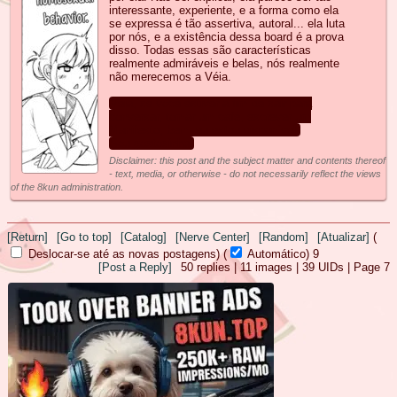
interessante, experiente, e a forma como ela
se expressa é tão assertiva, autoral... ela luta
por nós, e a existência dessa board é a prova
disso. Todas essas são características
realmente admiráveis e belas, nós realmente
não merecemos a Véia.
Véia, se você estiver a fim de sair para
conversar, tomar um café, escrever um
Manifesto, bem, eu estou disponível.
Sou gostosinha.
Disclaimer: this post and the subject matter and contents thereof
- text, media, or otherwise - do not necessarily reflect the views
of the 8kun administration.
[Return]
[Go to top]
[Catalog]
[Nerve Center]
[Random]
[Atualizar]
(
Deslocar-se até as novas postagens)
(
Automático)
8
[Post a Reply]
50
replies |
11
images |
39
UIDs |
Page
7