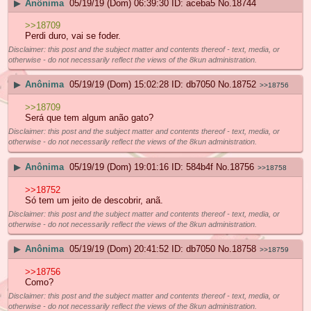
▶
Anônima
05/19/19 (Dom) 06:39:30
aceba5
No.
18744
>>18709
Perdi duro, vai se foder.
Disclaimer: this post and the subject matter and contents thereof - text, media, or
otherwise - do not necessarily reflect the views of the 8kun administration.
▶
Anônima
05/19/19 (Dom) 15:02:28
db7050
No.
18752
>>18756
>>18709
Será que tem algum anão gato?
Disclaimer: this post and the subject matter and contents thereof - text, media, or
otherwise - do not necessarily reflect the views of the 8kun administration.
▶
Anônima
05/19/19 (Dom) 19:01:16
584b4f
No.
18756
>>18758
>>18752
Só tem um jeito de descobrir, anã.
Disclaimer: this post and the subject matter and contents thereof - text, media, or
otherwise - do not necessarily reflect the views of the 8kun administration.
▶
Anônima
05/19/19 (Dom) 20:41:52
db7050
No.
18758
>>18759
>>18756
Como?
Disclaimer: this post and the subject matter and contents thereof - text, media, or
otherwise - do not necessarily reflect the views of the 8kun administration.