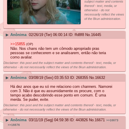
subject matter and contents
thereof - text, media, or
otherwise - do not
necessarily reflect the views
of the 8kun administration.
▶
Anônima
02/26/19 (Ter) 06:00:14
ffd8f8
No.
16445
>>15855
(OP)
Não. Nos chans não tem um cômodo apropriado pras
pessoas se conhecerem e se analisarem, então não teria
como avaliar.
Disclaimer: this post and the subject matter and contents thereof - text, media, or
otherwise - do not necessarily reflect the views of the 8kun administration.
▶
Anônima
03/08/19 (Sex) 03:35:53
268355
No.
16632
Há dez anos que eu só me relaciono com channers. Namorei
com 3. Não é que eu assumidamente os procure, com o
tempo acabo descobrindo esse ponto em comum. É uma
merda. Se puder, evite.
Disclaimer: this post and the subject matter and contents thereof - text, media, or
otherwise - do not necessarily reflect the views of the 8kun administration.
▶
Anônima
03/11/19 (Seg) 04:59:38
443826
No.
16671
>>16673
>>16676