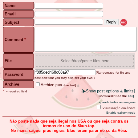
Name
Email
Subject
REC
Comment
*
File
Select/drop/paste files here
(Randomized for file and
Password
post deletion; you may also set your own.)
Archive
Archive
[500 char limit]
*
[
▶
Show post options & limits]
= required field
Confused? See the
FAQ
.
Expandir todas as imagens
Visualização em árvore
Enable gallery mode
Não poste nada que seja ilegal nos USA ou que seja contra os
termos de uso do 8kun.top.
No mais, caguei pras regras. Elas foram parar no cu da Véia.