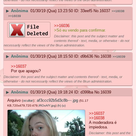
▶
Anônima
01/30/19 (Qua) 13:23:50
33eef5
No.
16037
>>16038
>>16039
>>16036
>Só eu vendo para confirmar.
Disclaimer: this post and the subject matter and
contents thereof - text, media, or otherwise - do not
necessarily reflect the views of the 8kun administration.
▶
Anônima
01/30/19 (Qua) 18:15:50
d9b636
No.
16038
>>16039
>>16037
Por que apagou?
Disclaimer: this post and the subject matter and contents thereof - text, media, or
otherwise - do not necessarily reflect the views of the 8kun administration.
▶
Anônima
01/30/19 (Qua) 19:18:24
d399ba
No.
16039
Arquivo
:
af3ccc92b5d3c8b⋯.jpg
(
ocultar
)
(51.17
KB,720x479,720:479,
IROxAfY.jpg
)
(h)
(u)
>>16037
>>16038
A moderadora é
impiedosa.
Disclaimer: this post and the