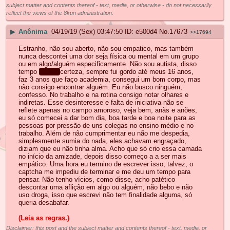
subject matter and contents thereof - text, media, or otherwise - do not necessarily
reflect the views of the 8kun administration.
▶
Anônima
04/19/19 (Sex) 03:47:50
e500d4
No.
17673
>>17694
Estranho, não sou aberto, não sou empatico, mas também
nunca descontei uma dor seja física ou mental em um grupo
ou em algo/alguém especificamente. Não sou autista, disso
tempo
quase
certeza, sempre fui gordo até meus 16 anos,
faz 3 anos que faço academia, consegui um bom corpo, mas
não consigo encontrar alguém. Eu não busco ninguém,
confesso. No trabalho e na rotina consigo notar olhares e
indiretas. Esse desinteresse e falta de iniciativa não se
reflete apenas no campo amoroso, veja bem, anãs e anões,
eu só comecei a dar bom dia, boa tarde e boa noite para as
pessoas por pressão de uns colegas no ensino médio e no
trabalho. Além de não cumprimentar eu não me despedia,
simplesmente sumia do nada, eles achavam engraçado,
diziam que eu não tinha alma. Acho que só crio essa camada
no início da amizade, depois disso começo a a ser mais
empático. Uma hora eu termino de escrever isso, talvez, o
captcha me impediu de terminar e me deu um tempo para
pensar. Não tenho vícios, como disse, acho patético
descontar uma aflição em algo ou alguém, não bebo e não
uso droga, isso que escrevi não tem finalidade alguma, só
queria desabafar.
(Leia as regras.)
Disclaimer: this post and the subject matter and contents thereof - text, media, or