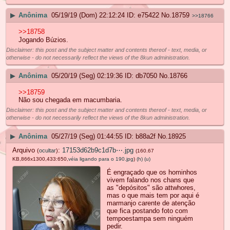
▶
Anônima
05/19/19 (Dom) 22:12:24
e75422
No.
18759
>>18766
>>18758
Jogando Búzios.
Disclaimer: this post and the subject matter and contents thereof - text, media, or
otherwise - do not necessarily reflect the views of the 8kun administration.
▶
Anônima
05/20/19 (Seg) 02:19:36
db7050
No.
18766
>>18759
Não sou chegada em macumbaria.
Disclaimer: this post and the subject matter and contents thereof - text, media, or
otherwise - do not necessarily reflect the views of the 8kun administration.
▶
Anônima
05/27/19 (Seg) 01:44:55
b88a2f
No.
18925
Arquivo
:
17153d62b9c1d7b⋯.jpg
(
ocultar
)
(160.67
KB,866x1300,433:650,
véia ligando para o 190.jpg
)
(h)
(u)
É engraçado que os hominhos
vivem falando nos chans que
as "depósitos" são attwhores,
mas o que mais tem por aqui é
marmanjo carente de atenção
que fica postando foto com
tempoestampa sem ninguém
pedir.