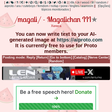
[
/
/
/
/
/
/
/
/
/
/
/
/
]
[
r8k
/
ck
/
wooo
/
fit
/
random
/
aiproto
/
ara
/
cuteboys
/
femdom
/
nofap
/
pone
/
tingles
/
warroom
]
[
[Opções]
tópicos monitorados
]
/magali/ - Magalichan III
★
Xereca
You can now write text to your AI-
generated image at
https://aiproto.com
It is currently free to use for Proto
members.
Posting mode: Reply
[Return]
[Go to bottom]
[Catalog]
[Nerve Center]
[Random]