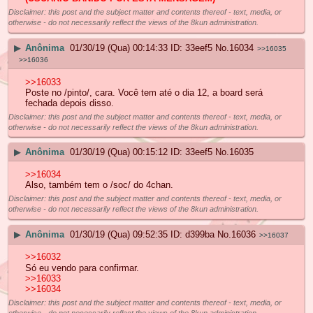
Disclaimer: this post and the subject matter and contents thereof - text, media, or
otherwise - do not necessarily reflect the views of the 8kun administration.
▶
Anônima
01/30/19 (Qua) 00:14:33
33eef5
No.
16034
>>16035
>>16036
>>16033
Poste no /pinto/, cara. Você tem até o dia 12, a board será
fechada depois disso.
Disclaimer: this post and the subject matter and contents thereof - text, media, or
otherwise - do not necessarily reflect the views of the 8kun administration.
▶
Anônima
01/30/19 (Qua) 00:15:12
33eef5
No.
16035
>>16034
Also, também tem o /soc/ do 4chan.
Disclaimer: this post and the subject matter and contents thereof - text, media, or
otherwise - do not necessarily reflect the views of the 8kun administration.
▶
Anônima
01/30/19 (Qua) 09:52:35
d399ba
No.
16036
>>16037
>>16032
Só eu vendo para confirmar.
>>16033
>>16034
Disclaimer: this post and the subject matter and contents thereof - text, media, or
otherwise - do not necessarily reflect the views of the 8kun administration.