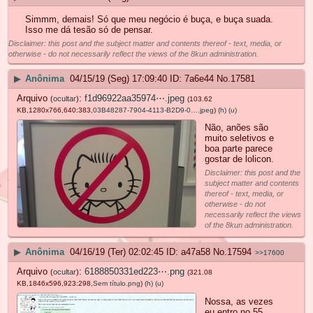
Simmm, demais! Só que meu negócio é buça, e buça suada.
Isso me dá tesão só de pensar.
Disclaimer: this post and the subject matter and contents thereof - text, media, or
otherwise - do not necessarily reflect the views of the 8kun administration.
▶
Anônima
04/15/19 (Seg) 17:09:40
7a6e44
No.
17581
Arquivo
:
f1d96922aa35974⋯.jpeg
(
ocultar
)
(103.62
KB,1280x766,640:383,
03B48287-7904-4113-B2D9-0….jpeg
)
(h)
(u)
Não, anões são
muito seletivos e
boa parte parece
gostar de lolicon.
Disclaimer: this post and the
subject matter and contents
thereof - text, media, or
otherwise - do not
necessarily reflect the views
of the 8kun administration.
▶
Anônima
04/16/19 (Ter) 02:02:45
a47a58
No.
17594
>>17600
Arquivo
:
6188850331ed223⋯.png
(
ocultar
)
(321.08
KB,1846x596,923:298,
Sem título.png
)
(h)
(u)
Nossa, as vezes
eu entro no 55