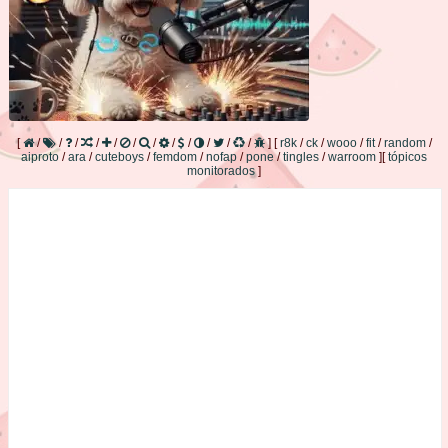
[
/
/
/
/
/
/
/
/
/
/
/
/
]
[
r8k
/
ck
/
wooo
/
fit
/
random
/
aiproto
/
ara
/
cuteboys
/
femdom
/
nofap
/
pone
/
tingles
/
warroom
]
[
tópicos
monitorados
]