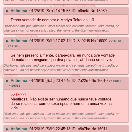
otherwise - do not necessarily reflect the views of the 8kun administration.
▶
Anônima
01/25/19 (Sex) 14:15:58
b6aefa
No.
15989
Tenho vontade de namorar a Mariya Takeuchi. :3
Disclaimer: this post and the subject matter and contents thereof - text, media, or
otherwise - do not necessarily reflect the views of the 8kun administration.
▶
Anônima
01/26/19 (Sáb) 17:02:11
3a92d8
No.
16009
>>16010
>>17090
Se nem presencialmente, cara-a-cara, eu nunca tive vontade
de nada com ninguém que dirá pela net, aí danou-se de vez.
Disclaimer: this post and the subject matter and contents thereof - text, media, or
otherwise - do not necessarily reflect the views of the 8kun administration.
▶
Anônima
01/26/19 (Sáb) 20:47:45
2a22e7
No.
16010
>>16011
>>16012
>>16009
Mentirosa. Não existe ser humano que nunca teve vontade
de se relacionar com o sexo oposto nem uma única vez na
vida.
Disclaimer: this post and the subject matter and contents thereof - text, media, or
otherwise - do not necessarily reflect the views of the 8kun administration.
▶
Anônima
01/26/19 (Sáb) 22:45:18
b8a7ba
No.
16011