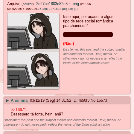
Arquivo
:
2d27be1803c82c5⋯.png
(
ocultar
)
(255.56
KB,620x916,155:229,
1528819271838.png
)
(h)
(u)
Isso aqui, por acaso, é algum
tipo de rede social romântica
pra channers?
Porque se sim, estou dentro
(Não.)
Disclaimer: this post and the subject matter
and contents thereof - text, media, or
otherwise - do not necessarily reflect the
views of the 8kun administration.
▶
Anônima
03/11/19 (Seg) 14:31:52
fb50f3
No.
16673
>>16671
Desespero tá forte, hein, anã?
Disclaimer: this post and the subject matter and contents thereof - text, media, or
otherwise - do not necessarily reflect the views of the 8kun administration.