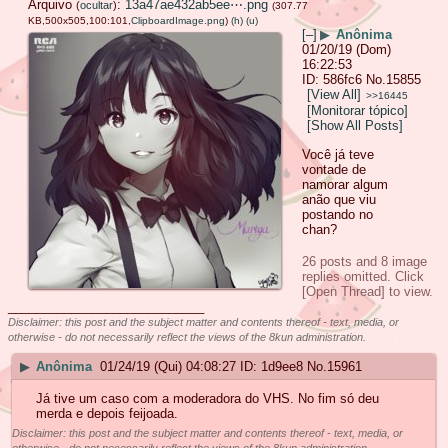
Arquivo
:
13a47ae432ab5ee⋯.png
(
ocultar
)
(307.77
KB,500x505,100:101,
ClipboardImage.png
)
(h)
(u)
[–]
▶
Anônima
01/20/19 (Dom)
16:22:53
586fc6
No.
15855
[View All]
>>16445
[Monitorar tópico]
[Show All Posts]
Você já teve
vontade de
namorar algum
anão que viu
postando no
chan?
26 posts and 8 image
replies omitted. Click
[Open Thread] to view.
____________________________
Disclaimer: this post and the subject matter and contents thereof - text, media, or
otherwise - do not necessarily reflect the views of the 8kun administration.
▶
Anônima
01/24/19 (Qui) 04:08:27
1d9ee8
No.
15961
Já tive um caso com a moderadora do VHS. No fim só deu
merda e depois feijoada.
Disclaimer: this post and the subject matter and contents thereof - text, media, or