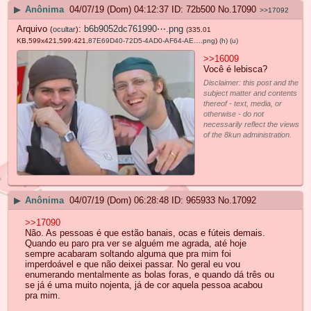
▶
Anônima
04/07/19 (Dom) 04:12:37
72b500
No.
17090
>>17092
Arquivo
:
b6b9052dc761990⋯.png
(
ocultar
)
(335.01
KB,599x421,599:421,
87E69D40-72D5-4AD0-AF64-AE….png
)
(h)
(u)
>>16009
Você é lebisca?
Disclaimer: this post and the
subject matter and contents
thereof - text, media, or
otherwise - do not
necessarily reflect the views
of the 8kun administration.
▶
Anônima
04/07/19 (Dom) 06:28:48
965933
No.
17092
>>17090
Não. As pessoas é que estão banais, ocas e fúteis demais.
Quando eu paro pra ver se alguém me agrada, até hoje
sempre acabaram soltando alguma que pra mim foi
imperdoável e que não deixei passar. No geral eu vou
enumerando mentalmente as bolas foras, e quando dá três ou
se já é uma muito nojenta, já de cor aquela pessoa acabou
pra mim.