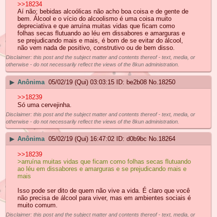
>>18234
Aí não; bebidas alcoólicas não acho boa coisa e de gente de
bem. Álcool e o vício do alcoolismo é uma coisa muito
depreciativa e que arruína muitas vidas que ficam como
folhas secas flutuando ao léu em dissabores e amarguras e
se prejudicando mais e mais, é bom de se evitar do álcool,
não vem nada de positivo, construtivo ou de bem disso.
Disclaimer: this post and the subject matter and contents thereof - text, media, or
otherwise - do not necessarily reflect the views of the 8kun administration.
▶
Anônima
05/02/19 (Qui) 03:03:15
be2b08
No.
18250
>>18239
Só uma cervejinha.
Disclaimer: this post and the subject matter and contents thereof - text, media, or
otherwise - do not necessarily reflect the views of the 8kun administration.
▶
Anônima
05/02/19 (Qui) 16:47:02
d0b9bc
No.
18264
>>18239
>arruína muitas vidas que ficam como folhas secas flutuando
ao léu em dissabores e amarguras e se prejudicando mais e
mais
Isso pode ser dito de quem não vive a vida. É claro que você
não precisa de álcool para viver, mas em ambientes sociais é
muito comum.
Disclaimer: this post and the subject matter and contents thereof - text, media, or