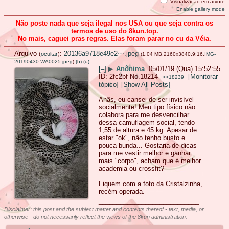
Visualização em árvore
Enable gallery mode
Não poste nada que seja ilegal nos USA ou que seja contra os
termos de uso do 8kun.top.
No mais, caguei pras regras. Elas foram parar no cu da Véia.
Arquivo
:
20136a9718e49e2⋯.jpeg
(
ocultar
)
(1.04 MB,2160x3840,9:16,
IMG-
20190430-WA0025.jpeg
)
(h)
(u)
[–]
▶
Anônima
05/01/19 (Qua) 15:52:55
2fc2bf
No.
18214
[Monitorar
>>18239
tópico]
[Show All Posts]
Anãs, eu cansei de ser invisível
socialmente! Meu tipo físico não
colabora para me desvencilhar
dessa camuflagem social, tendo
1,55 de altura e 45 kg. Apesar de
estar "ok", não tenho busto e
pouca bunda... Gostaria de dicas
para me vestir melhor e ganhar
mais "corpo", acham que é melhor
academia ou crossfit?
Fiquem com a foto da Cristalzinha,
recém operada.
____________________________
Disclaimer: this post and the subject matter and contents thereof - text, media, or
otherwise - do not necessarily reflect the views of the 8kun administration.