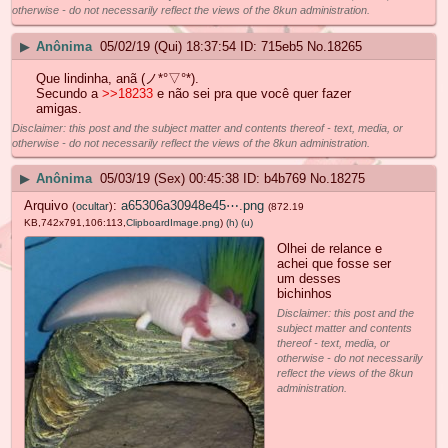
otherwise - do not necessarily reflect the views of the 8kun administration.
▶
Anônima
05/02/19 (Qui) 18:37:54
715eb5
No.
18265
Que lindinha, anã (ノ*°▽°*).
Secundo a
>>18233
e não sei pra que você quer fazer
amigas.
Disclaimer: this post and the subject matter and contents thereof - text, media, or
otherwise - do not necessarily reflect the views of the 8kun administration.
▶
Anônima
05/03/19 (Sex) 00:45:38
b4b769
No.
18275
Arquivo
:
a65306a30948e45⋯.png
(
ocultar
)
(872.19
KB,742x791,106:113,
ClipboardImage.png
)
(h)
(u)
Olhei de relance e
achei que fosse ser
um desses
bichinhos
Disclaimer: this post and the
subject matter and contents
thereof - text, media, or
otherwise - do not necessarily
reflect the views of the 8kun
administration.