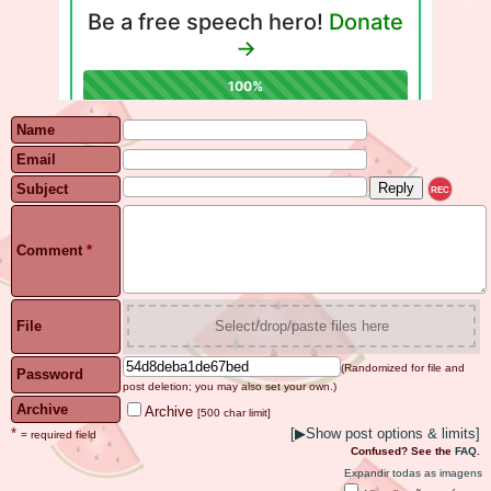
Name
Email
Subject
REC
Comment
*
File
Select/drop/paste files here
(Randomized for file and
Password
post deletion; you may also set your own.)
Archive
Archive
[500 char limit]
*
[
▶
Show post options & limits]
= required field
Confused? See the
FAQ
.
Expandir todas as imagens