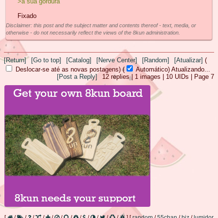
>a sua gordura
Fixado
Disclaimer: this post and the subject matter and contents thereof - text, media, or
otherwise - do not necessarily reflect the views of the 8kun administration.
[Return]
[Go to top]
[Catalog]
[Nerve Center]
[Random]
[Atualizar]
(
Deslocar-se até as novas postagens)
(
Automático)
10
[Post a Reply]
12
replies |
1
images |
10
UIDs |
Page
7
[
/
/
/
/
/
/
/
/
/
/
/
/
]
[
random
/
55chan
/
biz
/
lumidor