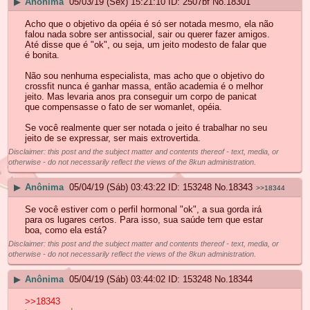
▶
Anônima
05/03/19 (Sex) 15:21:10
2507bf
No.
18301
Acho que o objetivo da opéia é só ser notada mesmo, ela não
falou nada sobre ser antissocial, sair ou querer fazer amigos.
Até disse que é "ok", ou seja, um jeito modesto de falar que
é bonita.
Não sou nenhuma especialista, mas acho que o objetivo do
crossfit nunca é ganhar massa, então academia é o melhor
jeito. Mas levaria anos pra conseguir um corpo de panicat
que compensasse o fato de ser womanlet, opéia.
Se você realmente quer ser notada o jeito é trabalhar no seu
jeito de se expressar, ser mais extrovertida.
Disclaimer: this post and the subject matter and contents thereof - text, media, or
otherwise - do not necessarily reflect the views of the 8kun administration.
▶
Anônima
05/04/19 (Sáb) 03:43:22
153248
No.
18343
>>18344
Se você estiver com o perfil hormonal "ok", a sua gorda irá
para os lugares certos. Para isso, sua saúde tem que estar
boa, como ela está?
Disclaimer: this post and the subject matter and contents thereof - text, media, or
otherwise - do not necessarily reflect the views of the 8kun administration.
▶
Anônima
05/04/19 (Sáb) 03:44:02
153248
No.
18344
>>18343