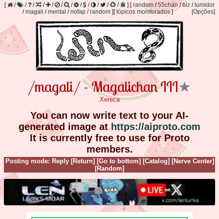
[
/
/
/
/
/
/
/
/
/
/
/
/
]
[
random
/
55chan
/
biz
/
lumidor
/
magali
/
mental
/
nofap
/
random
]
[
tópicos monitorados
]
[Opções]
/magali/ - Magalichan III
★
Xereca
You can now write text to your AI-
generated image at
https://aiproto.com
It is currently free to use for Proto
members.
Posting mode: Reply
[Return]
[Go to bottom]
[Catalog]
[Nerve Center]
[Random]