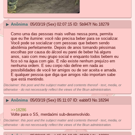
▶
Anônima
05/03/19 (Sex) 02:07:15
5b947f
No.
18279
Como uma das pessoas mais velhas nessa porra, permita
que eu lhe ilumine: você não precisa beber para se socializar.
Você pode se socializar com pessoas que bebem sendo
abstêmia perfeitamente. Depois de anos tomando péssimas
escolhas por causa do álcool eu parei de beber há alguns
anos, saio com meu grupo social e enquanto todos bebem eu
fico só na água com gás. E não existe nenhum prejuízo em
nenhuma ordem. E seu corpo não define em nada as
possibilidades de você ter amigos ou de ser aceita e amada.
E qualquer pessoa que diga que amigos não importam sabe
que está mentindo.
Disclaimer: this post and the subject matter and contents thereof - text, media, or
otherwise - do not necessarily reflect the views of the 8kun administration.
▶
Anônima
05/03/19 (Sex) 05:11:07
eabbf3
No.
18294
>>18286
Volte para o SS, merdaómi sub-desenvolvido.
Disclaimer: this post and the subject matter and contents thereof - text, media, or
otherwise - do not necessarily reflect the views of the 8kun administration.