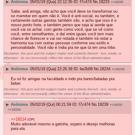
▶
Anônima
05/01/19 (Qua) 22:12:35
f7c474
No.
18233
>>18265
Sabe, anã amiga, não acho que você deve se transformar ou
se marretar em quem não é. Você é anti-social, eu também, e
certamente outras garotas também são, e acho que isso é o
nosso ponto forte, e também penso que seja aí aonde que
você vai se achar, com gente como você, que se vê como
você, entre semelhantes, e daí entre iguais você tem mais
chance de florescer e vai ser notada e também irá notar a
harmonia tua com outras pessoas conforme seu estilo e
personalidade. Você não é índia pra ter que tá em uma tribo.
Disclaimer: this post and the subject matter and contents thereof - text, media, or
otherwise - do not necessarily reflect the views of the 8kun administration.
▶
Anônima
05/01/19 (Qua) 22:26:39
be2b08
No.
18234
>>18239
Eu só fiz amigas na faculdade e indo pra bares/baladas pra
beber.
Disclaimer: this post and the subject matter and contents thereof - text, media, or
otherwise - do not necessarily reflect the views of the 8kun administration.
▶
Anônima
05/02/19 (Qui) 00:21:59
f7c474
No.
18239
>>18250
>>18264
>>18214
(OP)
Muito adorável mesmo a gatinha, espero e desejo melhoras
para ela.