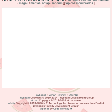
/
magali
/
mental
/
nofap
/
random
]
[
tópicos monitorados
]
-
Tinyboard
+
vichan
+
infinity
+
OpenIB
-
Tinyboard
Copyright
©
2010-2014 Tinyboard Development Group
vichan
Copyright
©
2012-2014 vichan-devel
infinity
Copyright
©
2013-2026 N.T. Technology, Inc. based on sources from Fredrick
Brennan's "Infinity Development Group"
OpenIB
by
Code Monkey ★