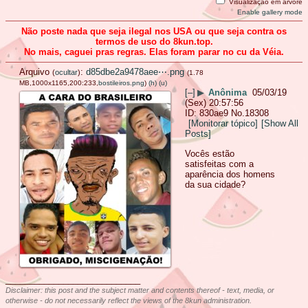
Visualização em árvore
Enable gallery mode
Não poste nada que seja ilegal nos USA ou que seja contra os
termos de uso do 8kun.top.
No mais, caguei pras regras. Elas foram parar no cu da Véia.
Arquivo
:
d85dbe2a9478aee⋯.png
(
ocultar
)
(1.78
MB,1000x1165,200:233,
bostileiros.png
)
(h)
(u)
[–]
▶
Anônima
05/03/19
(Sex) 20:57:56
830ae9
No.
18308
[Monitorar tópico]
[Show All
Posts]
Vocês estão
satisfeitas com a
aparência dos homens
da sua cidade?
____________________________
Disclaimer: this post and the subject matter and contents thereof - text, media, or
otherwise - do not necessarily reflect the views of the 8kun administration.