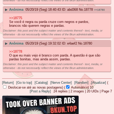
otherwise - do not necessarily reflect the views of the 8kun administration.
▶
Anônima
05/20/19 (Seg) 18:40:43
abd368
No.
18778
>>18780
>>18775
Se você é negra ou parda cruze com negros e pardos,
brancos não querem negras e pardas.
Disclaimer: this post and the subject matter and contents thereof - text, media, or
otherwise - do not necessarily reflect the views of the 8kun administration.
▶
Anônima
05/20/19 (Seg) 19:32:02
e4aef2
No.
18780
>>18778
O que eu mais vejo é branco com parda. A questão é que são
pardas bonitas, mas ainda assim, pardas.
Disclaimer: this post and the subject matter and contents thereof - text, media, or
otherwise - do not necessarily reflect the views of the 8kun administration.
[Return]
[Go to top]
[Catalog]
[Nerve Center]
[Random]
[Atualizar]
(
Deslocar-se até as novas postagens)
(
Automático)
10
[Post a Reply]
24
replies |
2
images |
20
UIDs |
Page
7