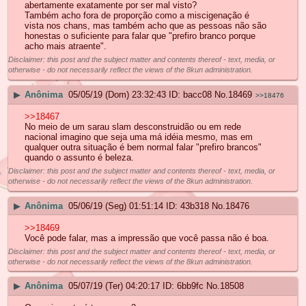
abertamente exatamente por ser mal visto?
Também acho fora de proporção como a miscigenação é
vista nos chans, mas também acho que as pessoas não são
honestas o suficiente para falar que "prefiro branco porque
acho mais atraente".
Disclaimer: this post and the subject matter and contents thereof - text, media, or
otherwise - do not necessarily reflect the views of the 8kun administration.
▶
Anônima
05/05/19 (Dom) 23:32:43
bacc08
No.
18469
>>18476
>>18467
No meio de um sarau slam desconstruidão ou em rede
nacional imagino que seja uma má idéia mesmo, mas em
qualquer outra situação é bem normal falar "prefiro brancos"
quando o assunto é beleza.
Disclaimer: this post and the subject matter and contents thereof - text, media, or
otherwise - do not necessarily reflect the views of the 8kun administration.
▶
Anônima
05/06/19 (Seg) 01:51:14
43b318
No.
18476
>>18469
Você pode falar, mas a impressão que você passa não é boa.
Disclaimer: this post and the subject matter and contents thereof - text, media, or
otherwise - do not necessarily reflect the views of the 8kun administration.
▶
Anônima
05/07/19 (Ter) 04:20:17
6bb9fc
No.
18508