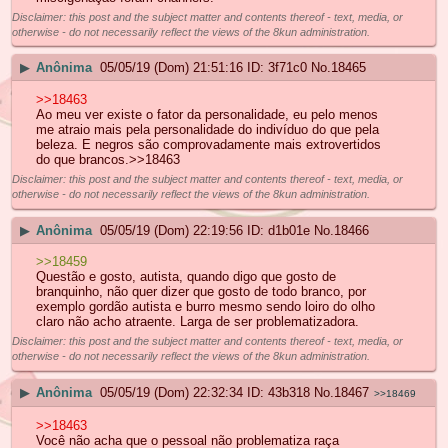
Disclaimer: this post and the subject matter and contents thereof - text, media, or
otherwise - do not necessarily reflect the views of the 8kun administration.
▶
Anônima
05/05/19 (Dom) 21:51:16
3f71c0
No.
18465
>>18463
Ao meu ver existe o fator da personalidade, eu pelo menos
me atraio mais pela personalidade do indivíduo do que pela
beleza. E negros são comprovadamente mais extrovertidos
do que brancos.>>18463
Disclaimer: this post and the subject matter and contents thereof - text, media, or
otherwise - do not necessarily reflect the views of the 8kun administration.
▶
Anônima
05/05/19 (Dom) 22:19:56
d1b01e
No.
18466
>>18459
Questão e gosto, autista, quando digo que gosto de
branquinho, não quer dizer que gosto de todo branco, por
exemplo gordão autista e burro mesmo sendo loiro do olho
claro não acho atraente. Larga de ser problematizadora.
Disclaimer: this post and the subject matter and contents thereof - text, media, or
otherwise - do not necessarily reflect the views of the 8kun administration.
▶
Anônima
05/05/19 (Dom) 22:32:34
43b318
No.
18467
>>18469
>>18463
Você não acha que o pessoal não problematiza raça