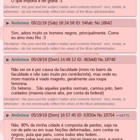
O que importa é ter grana :3
Disclaimer: this post and the subject matter and contents thereof - text, media, or
otherwise - do not necessarily reflect the views of the 8kun administration.
▶
Anônima
05/11/19 (Sáb) 18:24:58
54fafc
No.
18642
Sim, adoro muito os homens negros, principalmente. Como
eu amo meu Rio :3
Disclaimer: this post and the subject matter and contents thereof - text, media, or
otherwise - do not necessarily reflect the views of the 8kun administration.
▶
Anônima
05/19/19 (Dom) 14:48:12
463dd0
No.
18748
Não sei se é por causa da faculdade (moro no bairro da
faculdade e não saio muito pro centrão/orla), mas onde eu
moro maioria é viado magrelo, geralmente usa roupa
feminina.
Os héteros... São aqueles pardos normais, camisa polo, bem
cuidados (maioria classe alta, por conta da federal)
Disclaimer: this post and the subject matter and contents thereof - text, media, or
otherwise - do not necessarily reflect the views of the 8kun administration.
▶
Anônima
05/19/19 (Dom) 16:57:45
63f20e
No.
18754
>>18775
Não, 90% da minha cidade é composta de pardos, seja na
cor de pele ou em suas feições deformadas, sem contar os
negros, puta que pariu, como todos eles fedem...
É triste saber que sou uma das únicas brancas aqui, e nunca