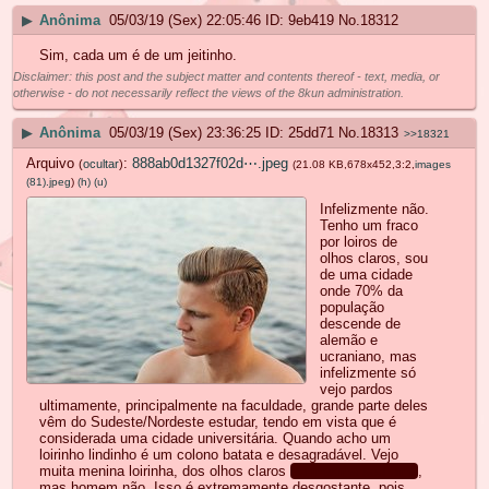
▶
Anônima
05/03/19 (Sex) 22:05:46
9eb419
No.
18312
Sim, cada um é de um jeitinho.
Disclaimer: this post and the subject matter and contents thereof - text, media, or
otherwise - do not necessarily reflect the views of the 8kun administration.
▶
Anônima
05/03/19 (Sex) 23:36:25
25dd71
No.
18313
>>18321
Arquivo
:
888ab0d1327f02d⋯.jpeg
(
ocultar
)
(21.08 KB,678x452,3:2,
images
(81).jpeg
)
(h)
(u)
Infelizmente não.
Tenho um fraco
por loiros de
olhos claros, sou
de uma cidade
onde 70% da
população
descende de
alemão e
ucraniano, mas
infelizmente só
vejo pardos
ultimamente, principalmente na faculdade, grande parte deles
vêm do Sudeste/Nordeste estudar, tendo em vista que é
considerada uma cidade universitária. Quando acho um
loirinho lindinho é um colono batata e desagradável. Vejo
muita menina loirinha, dos olhos claros
eu mesma sou uma
,
mas homem não. Isso é extremamente desgostante, pois