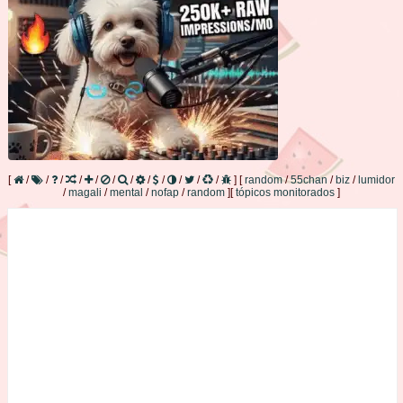
[
/
/
/
/
/
/
/
/
/
/
/
/
]
[
random
/
55chan
/
biz
/
lumidor
/
magali
/
mental
/
nofap
/
random
]
[
tópicos monitorados
]