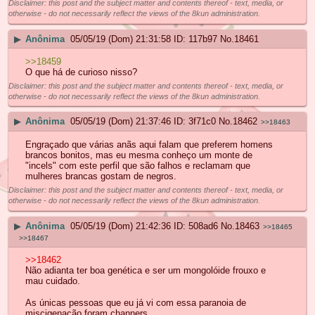
Disclaimer: this post and the subject matter and contents thereof - text, media, or
otherwise - do not necessarily reflect the views of the 8kun administration.
▶
Anônima
05/05/19 (Dom) 21:31:58
117b97
No.
18461
>>18459
O que há de curioso nisso?
Disclaimer: this post and the subject matter and contents thereof - text, media, or
otherwise - do not necessarily reflect the views of the 8kun administration.
▶
Anônima
05/05/19 (Dom) 21:37:46
3f71c0
No.
18462
>>18463
Engraçado que várias anãs aqui falam que preferem homens
brancos bonitos, mas eu mesma conheço um monte de
"incels" com este perfil que são falhos e reclamam que
mulheres brancas gostam de negros.
Disclaimer: this post and the subject matter and contents thereof - text, media, or
otherwise - do not necessarily reflect the views of the 8kun administration.
▶
Anônima
05/05/19 (Dom) 21:42:36
508ad6
No.
18463
>>18465
>>18467
>>18462
Não adianta ter boa genética e ser um mongolóide frouxo e
mau cuidado.
As únicas pessoas que eu já vi com essa paranoia de
miscigenação foram channers.