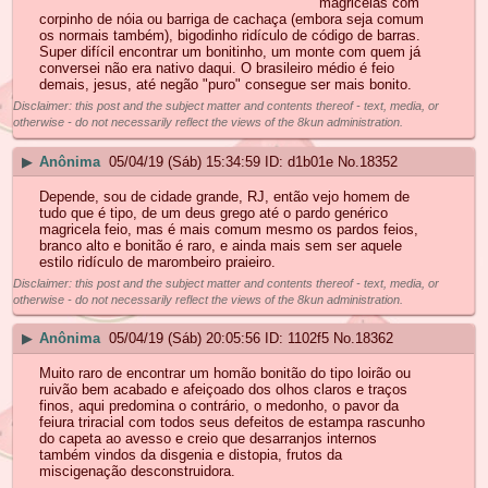
magricelas com
corpinho de nóia ou barriga de cachaça (embora seja comum
os normais também), bigodinho ridículo de código de barras.
Super difícil encontrar um bonitinho, um monte com quem já
conversei não era nativo daqui. O brasileiro médio é feio
demais, jesus, até negão "puro" consegue ser mais bonito.
Disclaimer: this post and the subject matter and contents thereof - text, media, or
otherwise - do not necessarily reflect the views of the 8kun administration.
▶
Anônima
05/04/19 (Sáb) 15:34:59
d1b01e
No.
18352
Depende, sou de cidade grande, RJ, então vejo homem de
tudo que é tipo, de um deus grego até o pardo genérico
magricela feio, mas é mais comum mesmo os pardos feios,
branco alto e bonitão é raro, e ainda mais sem ser aquele
estilo ridículo de marombeiro praieiro.
Disclaimer: this post and the subject matter and contents thereof - text, media, or
otherwise - do not necessarily reflect the views of the 8kun administration.
▶
Anônima
05/04/19 (Sáb) 20:05:56
1102f5
No.
18362
Muito raro de encontrar um homão bonitão do tipo loirão ou
ruivão bem acabado e afeiçoado dos olhos claros e traços
finos, aqui predomina o contrário, o medonho, o pavor da
feiura triracial com todos seus defeitos de estampa rascunho
do capeta ao avesso e creio que desarranjos internos
também vindos da disgenia e distopia, frutos da
miscigenação desconstruidora.