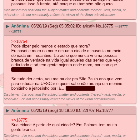
passarei isso à frente, até porque eu também não quero.
Disclaimer: this post and the subject matter and contents thereof - text, media, or
otherwise - do not necessarily reflect the views of the 8kun administration.
▶
Anônima
05/20/19 (Seg) 05:05:02
a4caf4
No.
18775
>>18777
>>18778
>>18754
Pode dizer pelo menos o estado que mora?
Eu nasci e moro no norte em uma cidade minuscula no meio
do nada em Tocantins. Eu acho que nunca vi uma pessoa
branca de verdade na vida igual aqueles das series que vejo
o dia todo e só tem gente nojenta onde moro, por isso que
sou virgem
.
Se tudo der certo, vou me mudar pra São Paulo ano que vem
para estudar na UFSCar e quem sabe não arranjo um menino
bonitinho e jeitosinho por lá...
Me deseje sorte
.
Disclaimer: this post and the subject matter and contents thereof - text, media, or
otherwise - do not necessarily reflect the views of the 8kun administration.
▶
Anônima
05/20/19 (Seg) 18:19:30
22f707
No.
18777
>>18775
Sua cidade é perto de qual cidade? Em Palmas tem muita
gente branca.
Disclaimer: this post and the subject matter and contents thereof - text, media, or