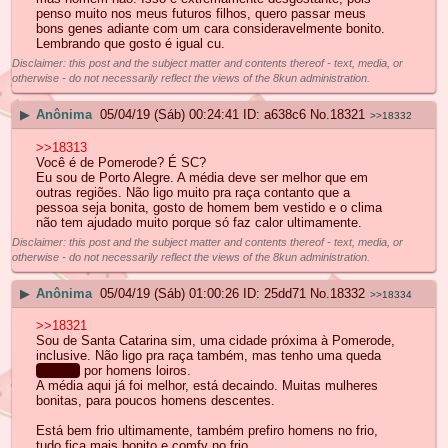
penso muito nos meus futuros filhos, quero passar meus
bons genes adiante com um cara consideravelmente bonito.
Lembrando que gosto é igual cu.
Disclaimer: this post and the subject matter and contents thereof - text, media, or
otherwise - do not necessarily reflect the views of the 8kun administration.
▶
Anônima
05/04/19 (Sáb) 00:24:41
a638c6
No.
18321
>>18332
>>18313
Você é de Pomerode? É SC?
Eu sou de Porto Alegre. A média deve ser melhor que em
outras regiões. Não ligo muito pra raça contanto que a
pessoa seja bonita, gosto de homem bem vestido e o clima
não tem ajudado muito porque só faz calor ultimamente.
Disclaimer: this post and the subject matter and contents thereof - text, media, or
otherwise - do not necessarily reflect the views of the 8kun administration.
▶
Anônima
05/04/19 (Sáb) 01:00:26
25dd71
No.
18332
>>18334
>>18321
Sou de Santa Catarina sim, uma cidade próxima à Pomerode,
inclusive. Não ligo pra raça também, mas tenho uma queda
abismo
por homens loiros.
A média aqui já foi melhor, está decaindo. Muitas mulheres
bonitas, para poucos homens descentes.
Está bem frio ultimamente, também prefiro homens no frio,
tudo fica mais bonito e comfy no frio.