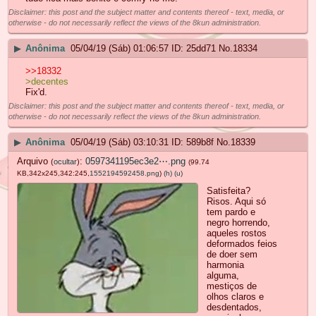
Disclaimer: this post and the subject matter and contents thereof - text, media, or
otherwise - do not necessarily reflect the views of the 8kun administration.
▶
Anônima
05/04/19 (Sáb) 01:06:57
25dd71
No.
18334
>>18332
>decentes
Fix'd.
Disclaimer: this post and the subject matter and contents thereof - text, media, or
otherwise - do not necessarily reflect the views of the 8kun administration.
▶
Anônima
05/04/19 (Sáb) 03:10:31
589b8f
No.
18339
Arquivo
:
0597341195ec3e2⋯.png
(
ocultar
)
(99.74
KB,342x245,342:245,
1552194592458.png
)
(h)
(u)
Satisfeita?
Risos. Aqui só
tem pardo e
negro horrendo,
aqueles rostos
deformados feios
de doer sem
harmonia
alguma,
mestiços de
olhos claros e
desdentados,