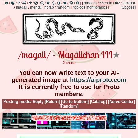
[
/
/
/
/
/
/
/
/
/
/
/
/
]
[
random
/
55chan
/
biz
/
lumidor
/
magali
/
mental
/
nofap
/
random
]
[
tópicos monitorados
]
[Opções]
/magali/ - Magalichan III
★
Xereca
You can now write text to your AI-
generated image at
https://aiproto.com
It is currently free to use for Proto
members.
Posting mode: Reply
[Return]
[Go to bottom]
[Catalog]
[Nerve Center]
[Random]