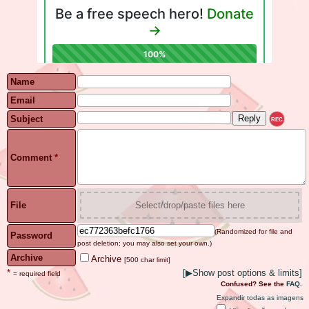
Name
Email
Subject
REC
Comment
*
File
Select/drop/paste files here
(Randomized for file and
Password
post deletion; you may also set your own.)
Archive
Archive
[500 char limit]
*
[
▶
Show post options & limits]
= required field
Confused? See the
FAQ
.
Expandir todas as imagens