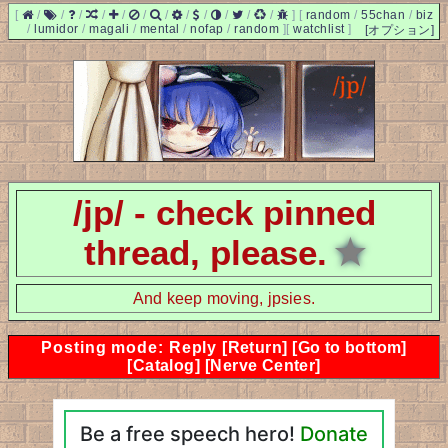
[
/
/
/
/
/
/
/
/
/
/
/
/
]
[
random
/
55chan
/
biz
/
lumidor
/
magali
/
mental
/
nofap
/
random
]
[
watchlist
]
[オプション]
/jp/ - check pinned
thread, please.
★
And keep moving, jpsies.
Posting mode: Reply
[Return]
[Go to bottom]
[Catalog]
[Nerve Center]