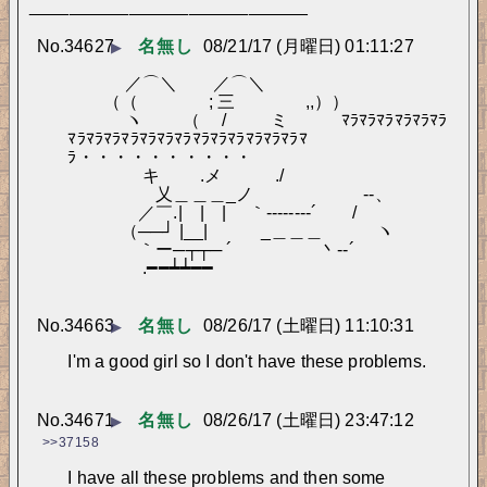
____________________________
No.
34627
名無し
08/21/17 (月曜日) 01:11:27
▶
　　 　／⌒＼　　／⌒＼
　　（（　　　　; 三　　　　,,））
　　　 ヽ　　 （　 /　 　 ミ　　　ﾏﾗﾏﾗﾏﾗﾏﾗﾏﾗﾏﾗ
ﾏﾗﾏﾗﾏﾗﾏﾗﾏﾗﾏﾗﾏﾗﾏﾗﾏﾗﾏﾗﾏﾗﾏﾗﾏﾗﾏ
ﾗ・・・・・・・・・・
　　　　 キ　　 .メ　　　./
　　　　　乂＿＿＿_ノ　　　　　　 -‐、
　　　　／￣.|　|　|　 ｀‐-------´　　/
　　　（──┘ |__|　　　_＿＿＿　　　ヽ
　　　　｀ー─┬┬─ ´　　　　　丶-‐´
　　　　 .━━┷┷━━ 
No.
34663
名無し
08/26/17 (土曜日) 11:10:31
▶
I'm a good girl so I don't have these problems.
No.
34671
名無し
08/26/17 (土曜日) 23:47:12
▶
>>37158
I have all these problems and then some