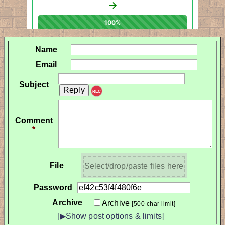
Name
Email
Subject
REC
Comment
*
File
Select/drop/paste files here
Password
Archive
Archive
[500 char limit]
[▶Show post options & limits]