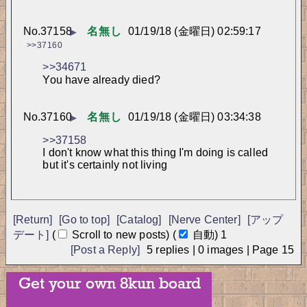
No.
37158
名無し
01/19/18 (金曜日) 02:59:17
▶
>>37160
>>34671
You have already died?
No.
37160
名無し
01/19/18 (金曜日) 03:34:38
▶
>>37158
I don't know what this thing I'm doing is called 
but it's certainly not living
[Return]
[Go to top]
[Catalog]
[Nerve Center]
[アップ
デート]
(
Scroll to new posts)
(
自動)
アップデート
中...
[Post a Reply]
5
replies |
0
images |
Page
15