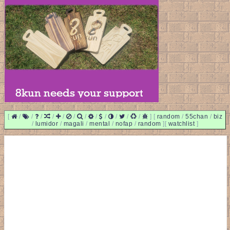
[
/
/
/
/
/
/
/
/
/
/
/
/
]
[
random
/
55chan
/
biz
/
lumidor
/
magali
/
mental
/
nofap
/
random
]
[
watchlist
]