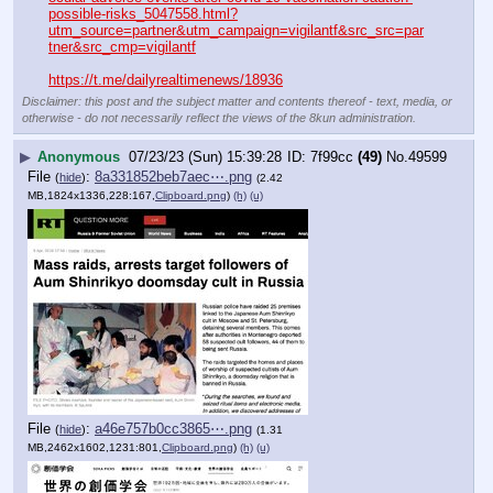
possible-risks_5047558.html?
utm_source=partner&utm_campaign=vigilantf&src_src=par
tner&src_cmp=vigilantf
https://t.me/dailyrealtimenews/18936
Disclaimer: this post and the subject matter and contents thereof - text, media, or
otherwise - do not necessarily reflect the views of the 8kun administration.
▶
Anonymous
07/23/23 (Sun) 15:39:28
7f99cc
(49)
No.
49599
File
:
8a331852beb7aec⋯.png
(
hide
)
(2.42
MB,1824x1336,228:167,
Clipboard.png
)
(h)
(u)
File
:
a46e757b0cc3865⋯.png
(
hide
)
(1.31
MB,2462x1602,1231:801,
Clipboard.png
)
(h)
(u)