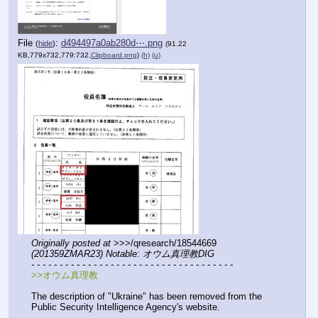
File
:
d494497a0ab280d⋯.png
(
hide
)
(91.22
KB,779x732,779:732,
Clipboard.png
)
(h)
(u)
Originally posted at
 >>>/qresearch/18544669 
(201359ZMAR23) Notable: オウム真理教DIG
- - - - - - - - - - - - - - - - - - - - - - - - - - - - - - - - - - - -
>>オウム真理教
The description of "Ukraine" has been removed from the 
Public Security Intelligence Agency's website.