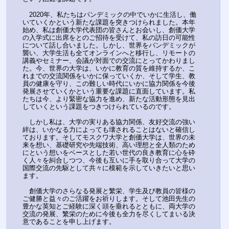
　2020年、私たちはパンデミックの中でいかに生活し、働
いていくかという新たな課題を突きつけられました。本年
始め、私は創価大学代表団の皆さんとお会いし、創価大学
の入学式に出席をとのご招待を受けて、私の訪日の可能性
について話し合いました。しかし、世界をパンデミックが
襲い、大学生活も全てオンラインへと移行し、リモートの
講義やセミナー、会議が対面での交流にとってかわりまし
た。今、世界の大学は、いかに教育の質を維持するか、こ
れまでの交流関係をいかに保っていくか、そして学生、教
員の健康を守り、この難しい時代にいかに協力関係を今後
発展させていくかという重要な課題に直面しています。私
たちは今、より緊密な協力を進め、新たな活動形態を見出
していくという課題をつきつけられているのです。
　しかし私は、大学の実りある協力関係、友好交流の強い
絆は、いかなる力によっても壊されることはないと確信し
ております。そしてモスクワ大学と創価大学は、世界の未
来を想い、基礎研究や先端技術、高い理想と全人類のため
にという想いをベースとした若い世代の良き教育に心を砕
く人々を糾合しつつ、今後も互いに手を取り合って大学の
国際交流の先駆として共々に模範を示していきたいと思い
ます。
　創価大学のさらなる発展と繁栄、学生及び教員の皆様の
ご健勝と益々のご活躍をお祈りします。そして池田先生の
豊かな英知とご経験に深く頭を垂れるとともに、両大学の
交流の発展、繁栄のために今後も全力を尽くしてまいる決
意であることを申し上げます。