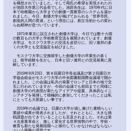
を構想されていました。そして両氏の希望を実現されたの
が池田大作第三代会長でした。池田先生は、1970年代に日
本で幼稚園から大学までの創価一貫教育のシステムを築か
れました。今日、創価大学が掲げておられる「世界市民、
創造的人間の育成」という理念には、創立当初からの変わ
らぬ精神が息づいています。
　1971年東京に設立された創価大学は、今日では数十カ国
の数百もの大学と学術教育交流を展開されています。創価
大学は、モスクワ大学との交流を皮切りに、旧ソ連邦の多
くの大学とも交流協定を結びました。
　モスクワ大学に交換留学した創価大学の卒業生の多く
は、留学経験を生かし、日本と旧ソ連邦との交流発展に貢
献しています。
　2019年9月23日、第８回露日学長会議及び第２回露日大
学協会総会がモスクワ大学の中央図書館国際会議場で開か
れました。この会議は私共の発案でロシアと日本の地で交
互に行われていますが、今回の会議でも前回までと同様に
創価大学の代表団が新たなアイデアや提案、具体的なイニ
シアチブを発揮して積極的に参加してくださったことは私
にとっても大変嬉しい事です。
　2019年の会議では、日露の大学が成し遂げた素晴らしい
業績や成果が発表されましたが、それとともに、大きな挑
戦課題が出てきていることにも言及されました。それは第
４次産業革命と、激しく変化する世界情勢の中で、学術・
教育も新たな発展段階へと移行していかなければならない
という困難な課題です。