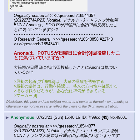
Originally posted at
 >>>/qresearch/18544357 
(201227ZMAR23) Notable: ドナルド・J・トランプ大統領 
BUN / Anonsは、POTUSが日曜日に合計[9]回投稿したこ
とに気づいていますか？
- - - - - - - - - - - - - - - - - - - - - - - - - - - - - - - - - - - -
Q Research General  >>>/qresearch/18543858 #22743 
>>>/qresearch/18543491 
Anonsは、POTUSが日曜日に合計[9]回投稿したこ
とに気づいていますか？
大統領が日曜日に合計9回投稿したことにAnonsは気づい
ているか？
>最初の起訴[封印解除]は、大衆の覚醒を誘発する
>最初の逮捕は、行動を確認し、将来の方向性を確認する
>彼らは戦うだろうが、あなたは準備ができている
>マーカー[9]
Disclaimer: this post and the subject matter and contents thereof - text, media, or
otherwise - do not necessarily reflect the views of the 8kun administration.
▶
Anonymous
07/23/23 (Sun) 15:40:16
7f99cc
(49)
No.
49601
Originally posted at
 >>>/qresearch/18544377 
(201233ZMAR23) Notable: ドナルド・J・トランプ大統領 
BUN / トランプ大統領は火曜日には逮捕されないようです