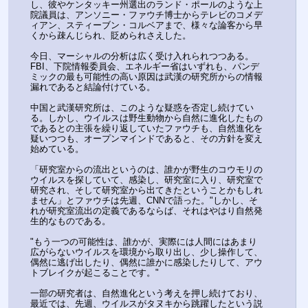
し、彼やケンタッキー州選出のランド・ポールのような上
院議員は、アンソニー・ファウチ博士からテレビのコメデ
ィアン、スティーブン・コルベアまで、様々な論客から早
くから疎んじられ、貶められさえした。
今日、マーシャルの分析は広く受け入れられつつある。
FBI、下院情報委員会、エネルギー省はいずれも、パンデ
ミックの最も可能性の高い原因は武漢の研究所からの情報
漏れであると結論付けている。
中国と武漢研究所は、このような疑惑を否定し続けてい
る。しかし、ウイルスは野生動物から自然に進化したもの
であるとの主張を繰り返していたファウチも、自然進化を
疑いつつも、オープンマインドであると、その方針を変え
始めている。
「研究室からの流出というのは、誰かが野生のコウモリの
ウイルスを探していて、感染し、研究室に入り、研究室で
研究され、そして研究室から出てきたということかもしれ
ません」とファウチは先週、CNNで語った。"しかし、そ
れが研究室流出の定義であるならば、それはやはり自然発
生的なものである。
"もう一つの可能性は、誰かが、実際には人間にはあまり
広がらないウイルスを環境から取り出し、少し操作して、
偶然に逃げ出したり、偶然に誰かに感染したりして、アウ
トブレイクが起こることです。" 
一部の研究者は、自然進化という考えを押し続けており、
最近では、先週、ウイルスがタヌキから跳躍したという説