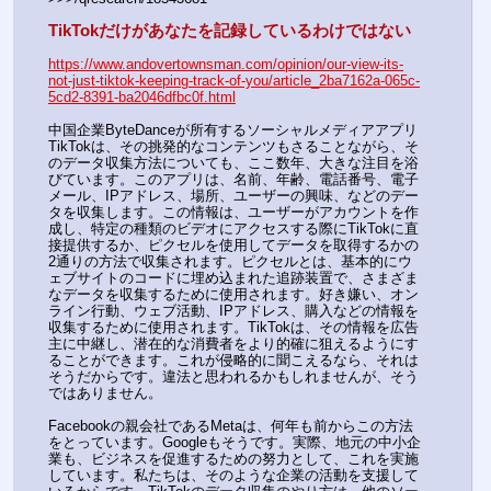
TikTokだけがあなたを記録しているわけではない
https://www.andovertownsman.com/opinion/our-view-its-
not-just-tiktok-keeping-track-of-you/article_2ba7162a-065c-
5cd2-8391-ba2046dfbc0f.html
中国企業ByteDanceが所有するソーシャルメディアアプリ
TikTokは、その挑発的なコンテンツもさることながら、そ
のデータ収集方法についても、ここ数年、大きな注目を浴
びています。このアプリは、名前、年齢、電話番号、電子
メール、IPアドレス、場所、ユーザーの興味、などのデー
タを収集します。この情報は、ユーザーがアカウントを作
成し、特定の種類のビデオにアクセスする際にTikTokに直
接提供するか、ピクセルを使用してデータを取得するかの
2通りの方法で収集されます。ピクセルとは、基本的にウ
ェブサイトのコードに埋め込まれた追跡装置で、さまざま
なデータを収集するために使用されます。好き嫌い、オン
ライン行動、ウェブ活動、IPアドレス、購入などの情報を
収集するために使用されます。TikTokは、その情報を広告
主に中継し、潜在的な消費者をより的確に狙えるようにす
ることができます。これが侵略的に聞こえるなら、それは
そうだからです。違法と思われるかもしれませんが、そう
ではありません。
Facebookの親会社であるMetaは、何年も前からこの方法
をとっています。Googleもそうです。実際、地元の中小企
業も、ビジネスを促進するための努力として、これを実施
しています。私たちは、そのような企業の活動を支援して