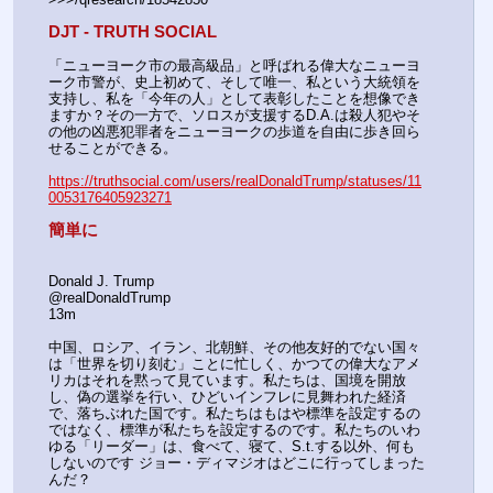
DJT - TRUTH SOCIAL
「ニューヨーク市の最高級品」と呼ばれる偉大なニューヨ
ーク市警が、史上初めて、そして唯一、私という大統領を
支持し、私を「今年の人」として表彰したことを想像でき
ますか？その一方で、ソロスが支援するD.A.は殺人犯やそ
の他の凶悪犯罪者をニューヨークの歩道を自由に歩き回ら
せることができる。
https://truthsocial.com/users/realDonaldTrump/statuses/11
0053176405923271
簡単に
Donald J. Trump
@realDonaldTrump
13m
中国、ロシア、イラン、北朝鮮、その他友好的でない国々
は「世界を切り刻む」ことに忙しく、かつての偉大なアメ
リカはそれを黙って見ています。私たちは、国境を開放
し、偽の選挙を行い、ひどいインフレに見舞われた経済
で、落ちぶれた国です。私たちはもはや標準を設定するの
ではなく、標準が私たちを設定するのです。私たちのいわ
ゆる「リーダー」は、食べて、寝て、S.t.する以外、何も
しないのです ジョー・ディマジオはどこに行ってしまった
んだ？