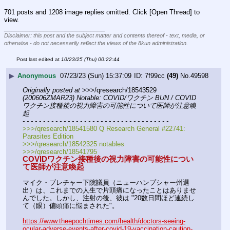
701 posts and 1208 image replies omitted. Click [Open Thread] to
view.
____________________________
Disclaimer: this post and the subject matter and contents thereof - text, media, or
otherwise - do not necessarily reflect the views of the 8kun administration.
Post last edited at
10/23/25 (Thu) 00:22:44
▶
Anonymous
07/23/23 (Sun) 15:37:09
7f99cc
(49)
No.
49598
Originally posted at
 >>>/qresearch/18543529 
(200606ZMAR23) Notable: COVID/ワクチン BUN / COVID
ワクチン接種後の視力障害の可能性について医師が注意喚
起
- - - - - - - - - - - - - - - - - - - - - - - - - - - - - - - - - - - -
>>>/qresearch/18541580 Q Research General #22741: 
Parasites Edition
>>>/qresearch/18542325 notables
>>>/qresearch/18541795
COVIDワクチン接種後の視力障害の可能性につい
て医師が注意喚起
マイク・ブレチャー下院議員（ニューハンプシャー州選
出）は、これまでの人生で片頭痛になったことはありませ
んでした。しかし、注射の後、彼は "20数日間ほど連続し
て（眼）偏頭痛に悩まされた"。
https://www.theepochtimes.com/health/doctors-seeing-
ocular-adverse-events-after-covid-19-vaccination-caution-