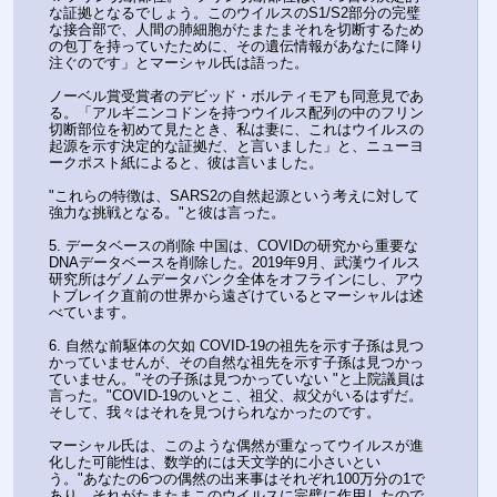
な証拠となるでしょう。このウイルスのS1/S2部分の完璧
な接合部で、人間の肺細胞がたまたまそれを切断するため
の包丁を持っていたために、その遺伝情報があなたに降り
注ぐのです」とマーシャル氏は語った。
ノーベル賞受賞者のデビッド・ボルティモアも同意見であ
る。「アルギニンコドンを持つウイルス配列の中のフリン
切断部位を初めて見たとき、私は妻に、これはウイルスの
起源を示す決定的な証拠だ、と言いました」と、ニューヨ
ークポスト紙によると、彼は言いました。
"これらの特徴は、SARS2の自然起源という考えに対して
強力な挑戦となる。"と彼は言った。
5. データベースの削除 中国は、COVIDの研究から重要な
DNAデータベースを削除した。2019年9月、武漢ウイルス
研究所はゲノムデータバンク全体をオフラインにし、アウ
トブレイク直前の世界から遠ざけているとマーシャルは述
べています。
6. 自然な前駆体の欠如 COVID-19の祖先を示す子孫は見つ
かっていませんが、その自然な祖先を示す子孫は見つかっ
ていません。"その子孫は見つかっていない "と上院議員は
言った。"COVID-19のいとこ、祖父、叔父がいるはずだ。
そして、我々はそれを見つけられなかったのです。
マーシャル氏は、このような偶然が重なってウイルスが進
化した可能性は、数学的には天文学的に小さいとい
う。"あなたの6つの偶然の出来事はそれぞれ100万分の1で
あり、それがたまたまこのウイルスに完璧に作用したので