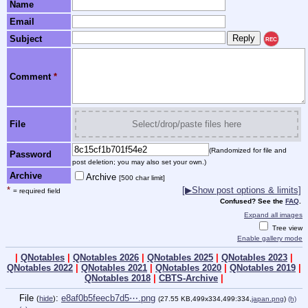
Name
Email
Subject
REC
Comment
*
File
Select/drop/paste files here
(Randomized for file and
Password
post deletion; you may also set your own.)
Archive
Archive
[500 char limit]
*
[▶Show post options & limits]
= required field
Confused? See the
FAQ
.
Expand all images
Tree view
Enable gallery mode
|
QNotables
|
QNotables 2026
|
QNotables 2025
|
QNotables 2023
|
QNotables 2022
|
QNotables 2021
|
QNotables 2020
|
QNotables 2019
|
QNotables 2018
|
CBTS-Archive
|
File
:
e8af0b5feecb7d5⋯.png
(
hide
)
(27.55 KB,499x334,499:334,
japan.png
)
(h)