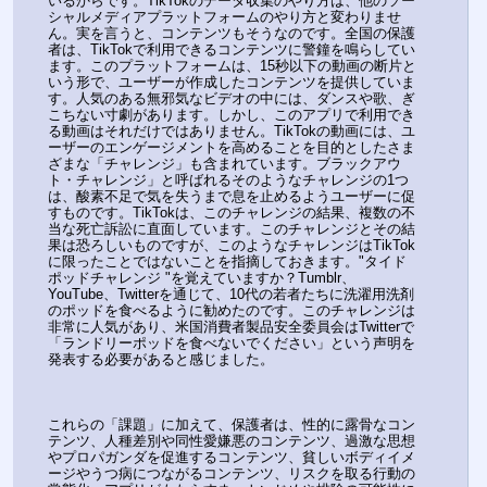
いるからです。TikTokのデータ収集のやり方は、他のソー
シャルメディアプラットフォームのやり方と変わりませ
ん。実を言うと、コンテンツもそうなのです。全国の保護
者は、TikTokで利用できるコンテンツに警鐘を鳴らしてい
ます。このプラットフォームは、15秒以下の動画の断片と
いう形で、ユーザーが作成したコンテンツを提供していま
す。人気のある無邪気なビデオの中には、ダンスや歌、ぎ
こちない寸劇があります。しかし、このアプリで利用でき
る動画はそれだけではありません。TikTokの動画には、ユ
ーザーのエンゲージメントを高めることを目的としたさま
ざまな「チャレンジ」も含まれています。ブラックアウ
ト・チャレンジ」と呼ばれるそのようなチャレンジの1つ
は、酸素不足で気を失うまで息を止めるようユーザーに促
すものです。TikTokは、このチャレンジの結果、複数の不
当な死亡訴訟に直面しています。このチャレンジとその結
果は恐ろしいものですが、このようなチャレンジはTikTok
に限ったことではないことを指摘しておきます。"タイド
ポッドチャレンジ "を覚えていますか？Tumblr、
YouTube、Twitterを通じて、10代の若者たちに洗濯用洗剤
のポッドを食べるように勧めたのです。このチャレンジは
非常に人気があり、米国消費者製品安全委員会はTwitterで
「ランドリーポッドを食べないでください」という声明を
発表する必要があると感じました。
これらの「課題」に加えて、保護者は、性的に露骨なコン
テンツ、人種差別や同性愛嫌悪のコンテンツ、過激な思想
やプロパガンダを促進するコンテンツ、貧しいボディイメ
ージやうつ病につながるコンテンツ、リスクを取る行動の