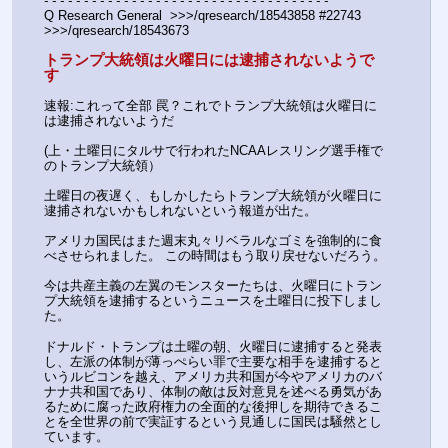
- - - - - - - - - - - - - - - - - - - - - - - - - - - - - - - - - - - -
Q Research General  >>>/qresearch/18543858 #22743 
>>>/qresearch/18543673 
トランプ大統領は火曜日には逮捕されないようで
す
速報:これって全部 罠？これでトランプ大統領は火曜日に
は逮捕されないようだ
(上・土曜日にタルサで行われたNCAAレスリング選手権で
のトランプ大統領）
土曜日の夜遅く、もしかしたらトランプ大統領が火曜日に
逮捕されないかもしれないという報道が出た。
アメリカ国民はまた週末丸々リベラルなゴミを強制的に食
べさせられました。 この時間はもう取り戻せないだろう。
今は共産主義の左翼のモンスターたちは、火曜日にトラン
プ大統領を逮捕するというニュースを土曜日に投下しまし
た。
ドナルド・トランプは土曜の朝、火曜日に逮捕すると発表
し、左派の体制が薄っぺらい罪で主要な相手を逮捕すると
いうルビコンを越え、アメリカ共和国が今やアメリカのバ
ナナ共和国であり、体制の敵は反対意見を述べる勇気があ
るために腐った政府権力の全面的な後押しを期待できるこ
とを全世界の前で実証するという見通しに国民は騒然とし
ています。