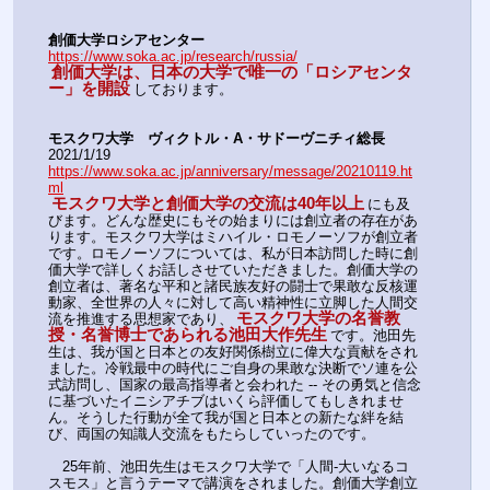
創価大学ロシアセンター
https://www.soka.ac.jp/research/russia/
創価大学は、日本の大学で唯一の「ロシアセンタ
ー」を開設
しております。
モスクワ大学　ヴィクトル・A・サドーヴニチィ総長
2021/1/19
https://www.soka.ac.jp/anniversary/message/20210119.ht
ml
モスクワ大学と創価大学の交流は40年以上
にも及
びます。どんな歴史にもその始まりには創立者の存在があ
ります。モスクワ大学はミハイル・ロモノーソフが創立者
です。ロモノーソフについては、私が日本訪問した時に創
価大学で詳しくお話しさせていただきました。創価大学の
創立者は、著名な平和と諸民族友好の闘士で果敢な反核運
動家、全世界の人々に対して高い精神性に立脚した人間交
モスクワ大学の名誉教
流を推進する思想家であり、
授・名誉博士であられる池田大作先生
です。池田先
生は、我が国と日本との友好関係樹立に偉大な貢献をされ
ました。冷戦最中の時代にご自身の果敢な決断でソ連を公
式訪問し、国家の最高指導者と会われた -- その勇気と信念
に基づいたイニシアチブはいくら評価してもしきれませ
ん。そうした行動が全て我が国と日本との新たな絆を結
び、両国の知識人交流をもたらしていったのです。
　25年前、池田先生はモスクワ大学で「人間-大いなるコ
スモス」と言うテーマで講演をされました。創価大学創立