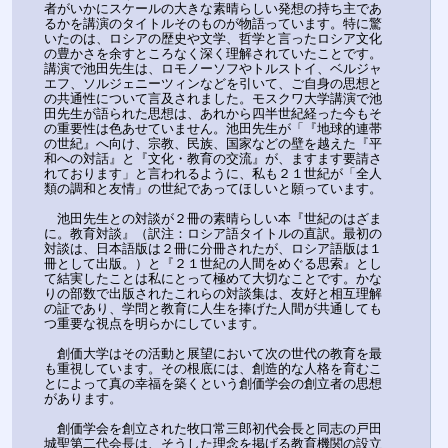
者がいかにスケールの大きな素晴らしい発想の持ち主であ
るかを講演のタイトルそのものが物語っています。特に驚
いたのは、ロシアの歴史や文学、哲学と言ったロシア文化
の豊かさを余すところなく深く理解されていたことです。
講演で池田先生は、ロモノーソフやトルストイ、ベルジャ
エフ、ソルジェニーツィンなどを引いて、ご自身の思想と
の共通性について言及されました。モスクワ大学講演で池
田先生が語られた思想は、あれから四半世紀経った今もそ
の重要性は色あせていません。池田先生が「『地球的連帯
の世紀』へ向け、宗教、民族、国家などの壁を越えた『平
和への対話』と『文化・教育の交流』が、ますます要請さ
れております」と言われるように、私も２１世紀が「全人
類の調和と友情」の世紀であってほしいと願っています。
　池田先生との対談が２冊の素晴らしい本『世紀のはざま
に。教育対談』（訳注：ロシア語タイトルの直訳。最初の
対談は、日本語版は２冊に分冊されたが、ロシア語版は１
冊として出版。）と『２１世紀の人間をめぐる思索』とし
て結実したことは私にとって極めて大切なことです。かな
りの部数で出版されたこれらの対談集は、友好と相互理解
の証であり、学問と教育に人生を捧げた人間が共通しても
つ重要な視点を明らかにしています。
　創価大学はその活動と展望において次の世代の教育を最
も重視しています。その根底には、創造的な人格を育むこ
とによって真の幸福を築くという創価学会の創立者の思想
があります。
　創価学会を創立された牧口常三郎初代会長と同志の戸田
城聖第二代会長は、そうした理念を掲げる教育機関の設立