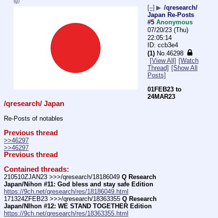
(u)
[–]
▶
/qresearch/
Japan Re-Posts
#5
Anonymous
07/20/23 (Thu)
22:05:14
ccb3e4
(1)
No.
46298
[View All]
[Watch
Thread]
[Show All
Posts]
01FEB23 to 
24MAR23
/qresearch/ Japan
Re-Posts of notables
Previous thread
>>46297
>>46297
Previous thread
Contained threads:
210510ZJAN23 >>>/qresearch/18186049 
Q Research 
Japan/Nihon #11: God bless and stay safe Edition
https://9ch.net/qresearch/res/18186049.html
171324ZFEB23 >>>/qresearch/18363355 
Q Research 
Japan/NIhon #12: WE STAND TOGETHER Edition
https://9ch.net/qresearch/res/18363355.html