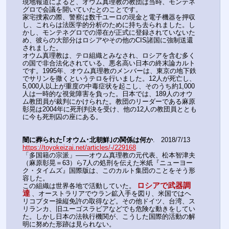
現地報道によると、オウム真理教の教団は当時、モンテネ
グロで会議を開いていたとのことです。
家宅捜索の際、警察は数千ユーロの現金と電子機器を押収
し、これらは法医学的分析のために持ち去られました。し
かし、モンテネグロでの滞在が正式に登録されていないた
め、彼らの大部分はロシアやその他のCIS諸国に強制送還
されました。
オウム真理教は、テロ組織とみなされ、ロシアを含む多く
の国で非合法化されている、悪名高い日本の終末論カルト
です。1995年、オウム真理教のメンバーは、東京の地下鉄
でサリンを撒くというテロを行いました。12人が死亡し、
5,000人以上が重度の中毒症状を起こし、そのうち約1,000
人は一時的な視覚障害を負った。日本では、189人のオウ
ム教団員が裁判にかけられた。教団のリーダーである麻原
彰晃は2004年に死刑判決を受け、他の12人の教団員ととも
に今も死刑囚の座にある。
闇に葬られた｢オウム･北朝鮮｣の関係は何か
.   2018/7/13
https://toyokeizai.net/articles/-/229168
「多国籍の宗派」――オウム真理教の元代表、松本智津夫
（麻原彰晃＝63）ら7人の処刑を伝えた米紙『ニューヨー
ク・タイムズ』国際版は、このカルト集団のことをそう形
容した。
ロシアで武器調
この組織は世界各地で活動していた。
達
、オーストラリアでウラン鉱入手を図り、米国ではヘ
リコプター操縦免許の取得など。その他ドイツ、台湾、ス
リランカ、旧ユーゴスラビアなどでも危険な動きをしてい
た。しかし日本の法執行機関が、こうした国際的活動の解
明に努めた形跡は見られない。