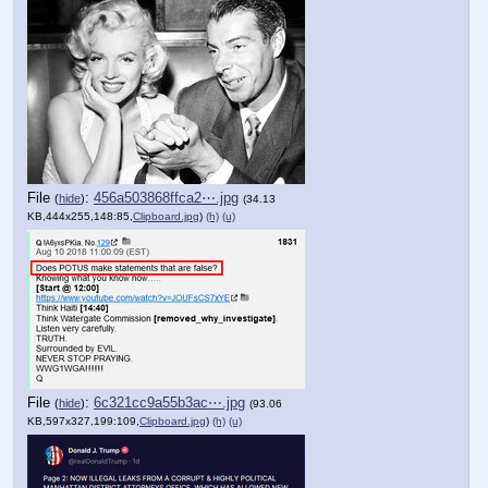
File
:
456a503868ffca2⋯.jpg
(
hide
)
(34.13
KB,444x255,148:85,
Clipboard.jpg
)
(h)
(u)
File
:
6c321cc9a55b3ac⋯.jpg
(
hide
)
(93.06
KB,597x327,199:109,
Clipboard.jpg
)
(h)
(u)