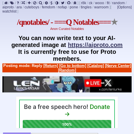
[
/
/
/
/
/
/
/
/
/
/
/
/
]
[
r8k
/
ck
/
wooo
/
fit
/
random
/
aiproto
/
ara
/
cuteboys
/
femdom
/
nofap
/
pone
/
tingles
/
warroom
]
[
[Options]
watchlist
]
/qnotables/ - ===Q Notables===
★
Anon Curated Notables
You can now write text to your AI-
generated image at
https://aiproto.com
It is currently free to use for Proto
members.
Posting mode: Reply
[Return]
[Go to bottom]
[Catalog]
[Nerve Center]
[Random]