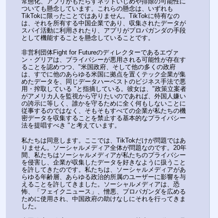
常態化、アプリがもたらすネットいじめや排除の可能性に
ついても懸念しています。これらの懸念は、いずれも
TikTokに限ったことではありません。TikTokに特有なの
は、それを所有する中国企業であり、収集されたデータが
スパイ活動に利用されたり、アプリがプロパガンダの手段
として機能することを懸念していることです。
非営利団体Fight for Futureのディレクターであるエヴァ
ン・グリアは、プライバシーが悪用される可能性が存在す
ることを認めつつ、"米国政府、そして他の多くの政府
は、すでに他のあらゆる米国に拠点を置くテック企業が集
めたデータを、同じデータハーベストのビジネス手法で悪
用・搾取している "と指摘している。彼女は、"政策立案者
がアメリカ人を監視から守りたいのであれば、外国人嫌い
の誇示に等しく、誰かを守るために全く何もしないことに
従事するのではなく、そもそもすべての企業が私たちの機
密データを収集することを禁止する基本的なプライバシー
法を提唱すべき "と考えています。
私たちは同意します。ここでは、TikTokだけが問題ではあ
りません。ソーシャルメディア全体が問題なのです。20年
間、私たちはソーシャルメディアが私たちのプライバシー
を侵害し、企業が収集したデータを好きなように扱うこと
を許してきたのです。私たちは、ソーシャルメディアがあ
らゆる年齢層、あらゆる政治的所属のユーザーに影響を与
えることを許してきました。ソーシャルメディアは、恐
怖、「フェイクニュース」、憎悪、プロパガンダを広める
ために使用され、中国政府の助けなしにそれを行ってきま
した。