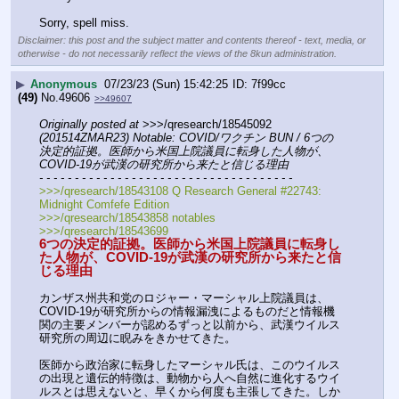
Sorry, spell miss.
Disclaimer: this post and the subject matter and contents thereof - text, media, or
otherwise - do not necessarily reflect the views of the 8kun administration.
▶
Anonymous
07/23/23 (Sun) 15:42:25
7f99cc
(49)
No.
49606
>>49607
Originally posted at
 >>>/qresearch/18545092 
(201514ZMAR23) Notable: COVID/ワクチン BUN / 6つの
決定的証拠。医師から米国上院議員に転身した人物が、
COVID-19が武漢の研究所から来たと信じる理由
- - - - - - - - - - - - - - - - - - - - - - - - - - - - - - - - - - - -
>>>/qresearch/18543108 Q Research General #22743: 
Midnight Comfefe Edition
>>>/qresearch/18543858 notables
>>>/qresearch/18543699
6つの決定的証拠。医師から米国上院議員に転身し
た人物が、COVID-19が武漢の研究所から来たと信
じる理由
カンザス州共和党のロジャー・マーシャル上院議員は、
COVID-19が研究所からの情報漏洩によるものだと情報機
関の主要メンバーが認めるずっと以前から、武漢ウイルス
研究所の周辺に睨みをきかせてきた。
医師から政治家に転身したマーシャル氏は、このウイルス
の出現と遺伝的特徴は、動物から人へ自然に進化するウイ
ルスとは思えないと、早くから何度も主張してきた。しか