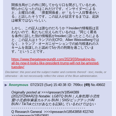
関係当局がこの件に関してかなり口を閉ざしているため、
明らかになったのはこれだけです。インサイダーによる
と、土曜日の夜、「捜査関係者」が「もう一人目撃者がい
る」と話したそうです。この証人が証言するまでは、起訴
は確実ではないらしい。
しかし、この証人は誰なのだろうか？Insiderの情報筋は言
わないので、私たちに伝えられているのは、"同じく匿名
を条件に話した別の情報筋がInsiderに語ったところによる
と、この証人はトランプの元CFO、Allen Weisselbergでは
なく、トランプ・オーガニゼーションでの給与税逃れのス
キームを首謀したと認めて5か月の刑期を過ごしていま
す。"ということです。
https://www.thegatewaypundit.com/2023/03/breaking-its-
all-bs-now-it-looks-like-president-trump-will-not-be-arrested-
tuesday/
Disclaimer: this post and the subject matter and contents thereof - text, media, or
otherwise - do not necessarily reflect the views of the 8kun administration.
▶
Anonymous
07/23/23 (Sun) 15:40:38
7f99cc
(49)
No.
49602
Originally posted at
 >>>/qresearch/18544389 
(201237ZMAR23) Notable: LGBTQ BUN｜人身売買/小児性
愛/小児虐待/麻薬カルテル BUN｜SNS/ビッグテック/AI 
BUN / TikTokだけがあなたを記録しているわけではない
- - - - - - - - - - - - - - - - - - - - - - - - - - - - - - - - - - - -
Q Research General  >>>/qresearch/18543858 #22743 
>>>/qresearch/18543681 