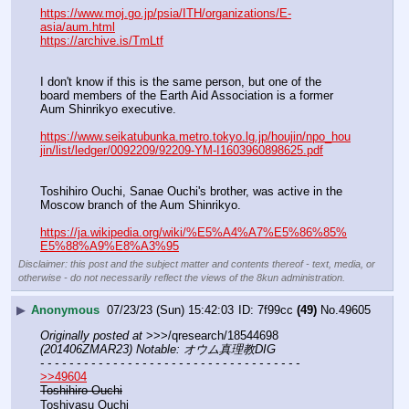
https://www.moj.go.jp/psia/ITH/organizations/E-
asia/aum.html
https://archive.is/TmLtf
I don't know if this is the same person, but one of the 
board members of the Earth Aid Association is a former 
Aum Shinrikyo executive.
https://www.seikatubunka.metro.tokyo.lg.jp/houjin/npo_hou
jin/list/ledger/0092209/92209-YM-I1603960898625.pdf
Toshihiro Ouchi, Sanae Ouchi's brother, was active in the 
Moscow branch of the Aum Shinrikyo.
https://ja.wikipedia.org/wiki/%E5%A4%A7%E5%86%85%
E5%88%A9%E8%A3%95
Disclaimer: this post and the subject matter and contents thereof - text, media, or
otherwise - do not necessarily reflect the views of the 8kun administration.
▶
Anonymous
07/23/23 (Sun) 15:42:03
7f99cc
(49)
No.
49605
Originally posted at
 >>>/qresearch/18544698 
(201406ZMAR23) Notable: オウム真理教DIG
- - - - - - - - - - - - - - - - - - - - - - - - - - - - - - - - - - - -
>>49604
Toshihiro Ouchi
Toshiyasu Ouchi