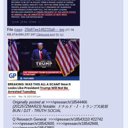
File
:
25b87ee148233a9⋯.jpg
(
hide
)
(77.79
KB,474x394,237:197,
Clipboard.jpg
)
(h)
(u)
Originally posted at
 >>>/qresearch/18544466 
(201257ZMAR23) Notable: ドナルド・J・トランプ大統領 
BUN / DJT - TRUTH SOCIAL
- - - - - - - - - - - - - - - - - - - - - - - - - - - - - - - - - - - -
Q Research General  >>>/qresearch/18543110 #22742 
>>>/qresearch/18542600, >>>/qresearch/18542849, 
>>>/qresearch/18542850 