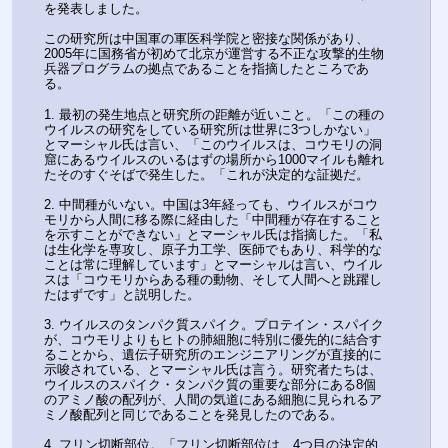
を発表しました。 
この研究所は中国軍の軍医科学院と密接な関係があり、
2005年に国務省が初めて北京が運営する不正な攻撃的生物
兵器プログラムの拠点であることを指摘したところであ
る。
1. 最初の発生地点と研究所の距離が近いこと。「この種の
ウイルスの研究をしている研究所は世界に3つしかない」
とマーシャル氏は言い、「このウイルスは、コウモリの洞
窟にあるウイルスのいるはずの場所から1000マイルも離れ
たそのすぐそばで発生した。「これが決定的な証拠だ。
2. 中間種がいない。中国は3年経っても、ウイルスがコウ
モリから人間に移る際に経由した「中間種が存在すること
を示すことができない」とマーシャル氏は指摘した。「私
は生化学を専攻し、原子力工学、医師でもあり、科学的な
ことは常に理解しています」とマーシャルは言い、ウイル
スは「コウモリからある種の動物、そして人間へと跳躍し
たはずです」と説明した。
3. ウイルスのタンパク質スパイク。プロテイン・スパイク
が、コウモリよりもヒトの肺細胞に特別に優先的に結合す
ることから、遺伝子研究所のエンジニアリングが直接的に
示唆されている、とマーシャル氏は言う。研究者たちは、
ウイルスのスパイク・タンパク質の重要な部分にある8個
のアミノ酸の配列が、人間の気道にある細胞に見られるア
ミノ酸配列と同じであることを発見したのである。
4. フリン切断部位。「フリン切断部位は、4つ目の決定的