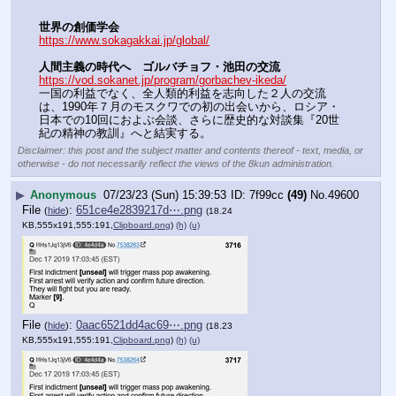
世界の創価学会
https://www.sokagakkai.jp/global/
人間主義の時代へ　ゴルバチョフ・池田の交流
https://vod.sokanet.jp/program/gorbachev-ikeda/
一国の利益でなく、全人類的利益を志向した２人の交流
は、1990年７月のモスクワでの初の出会いから、ロシア・
日本での10回におよぶ会談、さらに歴史的な対談集『20世
紀の精神の教訓』へと結実する。
Disclaimer: this post and the subject matter and contents thereof - text, media, or
otherwise - do not necessarily reflect the views of the 8kun administration.
▶
Anonymous
07/23/23 (Sun) 15:39:53
7f99cc
(49)
No.
49600
File
:
651ce4e2839217d⋯.png
(
hide
)
(18.24
KB,555x191,555:191,
Clipboard.png
)
(h)
(u)
File
:
0aac6521dd4ac69⋯.png
(
hide
)
(18.23
KB,555x191,555:191,
Clipboard.png
)
(h)
(u)