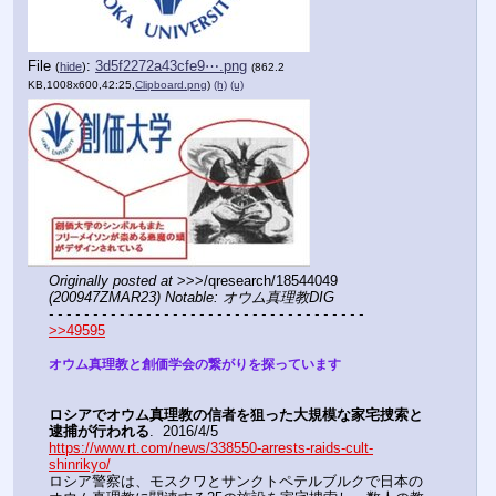
File
:
3d5f2272a43cfe9⋯.png
(
hide
)
(862.2
KB,1008x600,42:25,
Clipboard.png
)
(h)
(u)
Originally posted at
 >>>/qresearch/18544049 
(200947ZMAR23) Notable: オウム真理教DIG
- - - - - - - - - - - - - - - - - - - - - - - - - - - - - - - - - - - -
>>49595
オウム真理教と創価学会の繋がりを探っています
ロシアでオウム真理教の信者を狙った大規模な家宅捜索と
逮捕が行われる
.  2016/4/5
https://www.rt.com/news/338550-arrests-raids-cult-
shinrikyo/
ロシア警察は、モスクワとサンクトペテルブルクで日本の