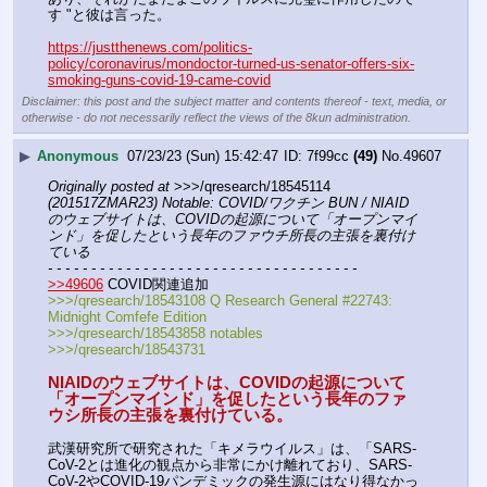
す "と彼は言った。
https://justthenews.com/politics-
policy/coronavirus/mondoctor-turned-us-senator-offers-six-
smoking-guns-covid-19-came-covid
Disclaimer: this post and the subject matter and contents thereof - text, media, or
otherwise - do not necessarily reflect the views of the 8kun administration.
▶
Anonymous
07/23/23 (Sun) 15:42:47
7f99cc
(49)
No.
49607
Originally posted at
 >>>/qresearch/18545114 
(201517ZMAR23) Notable: COVID/ワクチン BUN / NIAID
のウェブサイトは、COVIDの起源について「オープンマイ
ンド」を促したという長年のファウチ所長の主張を裏付け
ている
- - - - - - - - - - - - - - - - - - - - - - - - - - - - - - - - - - - -
>>49606
 COVID関連追加
>>>/qresearch/18543108 Q Research General #22743: 
Midnight Comfefe Edition
>>>/qresearch/18543858 notables
>>>/qresearch/18543731
NIAIDのウェブサイトは、COVIDの起源について
「オープンマインド」を促したという長年のファ
ウシ所長の主張を裏付けている。
武漢研究所で研究された「キメラウイルス」は、「SARS-
CoV-2とは進化の観点から非常にかけ離れており、SARS-
CoV-2やCOVID-19パンデミックの発生源にはなり得なかっ