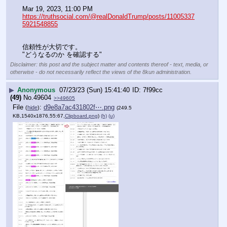
Mar 19, 2023, 11:00 PM
https://truthsocial.com/@realDonaldTrump/posts/11005337
5921548855
信頼性が大切です。
"どうなるのか を確認する"
Disclaimer: this post and the subject matter and contents thereof - text, media, or
otherwise - do not necessarily reflect the views of the 8kun administration.
▶
Anonymous
07/23/23 (Sun) 15:41:40
7f99cc
(49)
No.
49604
>>49605
File
:
d9e8a7ac431802f⋯.png
(
hide
)
(249.5
KB,1540x1876,55:67,
Clipboard.png
)
(h)
(u)