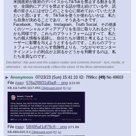
米国政府が政府のデバイスからTikTokを禁止する動きを見
せ、全国的にアプリを禁止する話が増え続けている中、読
者の皆さんにはぜひこのことを心に留めておいていただき
たいと思います。今、TikTokを使うか使わないかは、私た
ち自身が決めることであり、そうあるべきです。
Facebook、YouTube、Instagram、Truth Social、その他多
くのソーシャルメディアアプリを生活に取り入れるかどう
かも同様です。これらのプラットフォームはすべて、私た
ちの個人情報を追跡し、自分たちが適切と考えるようにユ
ーザーに影響を与えようとするものです。これらのプラッ
トフォームがもたらす危険性よりも、つながりやエンター
テインメントの利点が上回るかどうかを判断するのは、私
たち全員なのです。
Disclaimer: this post and the subject matter and contents thereof - text, media, or
otherwise - do not necessarily reflect the views of the 8kun administration.
▶
Anonymous
07/23/23 (Sun) 15:41:10
7f99cc
(49)
No.
49603
File
:
578a2f8831d0adf⋯.png
(
hide
)
(122.65
KB,1117x450,1117:450,
Clipboard.png
)
(h)
(u)
File
:
58f495af1df79c8⋯.png
(
hide
)
(171.89
KB,480x320,3:2,
Clipboard.png
)
(h)
(u)