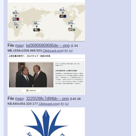
File
:
bd36806869686de⋯.png
(
hide
)
(1.54
MB,1936x1006,968:503,
Clipboard.png
)
(h)
(u)
File
:
3225f288c7d94bb⋯.png
(
hide
)
(140.38
KB,640x354,320:177,
Clipboard.png
)
(h)
(u)