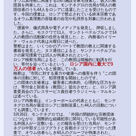
オウム真理教に関連する25の施設を家宅捜索し、数人の教
団員を拘束した。これは、モンテネグロの当局が58人の教
団信者のうち44人をロシアに送還したことを受けたもので
す。今回の捜査は、ロシアで禁止されている終末宗教であ
るオウム真理教の容疑者の自宅や礼拝所を対象に行われま
した。
「捜索中、儀式用具や電子メディアを発見し、押収しまし
た。さらに、モスクワで11人、サンクトペテルブルクで14
人の教団の活動家の住所を発見した」と、内務省のイリー
ナ・ヴォルク代表は火曜日に述べた。
警察はまた、いくつかのアパートで教団の教えに関連する
書籍を発見した。タス通信によると、サンクトペテルブル
クの家宅捜索では10人が拘束されたという。
ロシア検察当局によると、この教団は積極的に勧誘を行
ロシア国内に最大で3
い、寄付を迫っているという。
万人の信者
がいると推測している。
検察は、"市民に対する暴力や健康への傷害を伴う "この団
体の活動に対して、犯罪捜査を開始したのです。
この団体の主催者は、被害者に肉体的、心理的な圧力をか
け、寄付金と財産を（教団に）提出させた」と、ロシア調
査委員会のプレスサービス責任者ウラジミール・マルキン
は述べている。
ロシア内務省は、インターポールの代表とともに、モンテ
ネグロ当局が最近ロシアに強制送還した44人の活動につい
ても調査しています。
3月26日、モンテネグロでは、「外国の閉鎖的な宗教団体
につながり、国際的な組織犯罪に関与している可能性があ
る外国人が一定数いる」との報告を受けた当局が、モンテ
ネグロ中部ダニロブグラドと首都ポドゴリツァで行った捜
査で、オウム信者らしき60人のグループが拘束された。