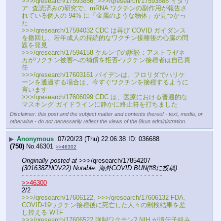
>>>/qresearch/17593856, >>>/qresearch/17593888 イタリ
ア: 査読済みの研究で、mRNA ワクチンの副作用が報告さ
れている個人の 94% に「金属のような物体」が見つかっ
た
>>>/qresearch/17594032 CDC は再び COVID ガイダンス
を撤回し、若年成人の持続的なワクチン接種後の心臓の問
題を発見
>>>/qresearch/17594158 ケルンでの訴訟：アストラゼネ
カがワクチン被害への補償を拒否-ワクチン接種者は自己責
任
>>>/qresearch/17603161 バイデンは、フロリダでハリケ
ーンを通過する場合は、今すぐワクチンを接種するように
言います
>>>/qresearch/17606099 CDC は、医療における普遍的な
マスキング ガイドラインに静かに終止符を打ちました
Disclaimer: this post and the subject matter and contents thereof - text, media, or
otherwise - do not necessarily reflect the views of the 8kun administration.
▶
Anonymous
07/20/23 (Thu) 22:06:38
036688
(750)
No.
46301
>>46302
Originally posted at
 >>>/qresearch/17854207 
(301638ZNOV22) Notable: 海外COVID BUN(#8に投稿)
- - - - - - - - - - - - - - - - - - - - - - - - - - - - - - - - - - - -
>>46300
2/2
>>>/qresearch/17606122, >>>/qresearch/17606132 FDA、
COVID-19ワクチン接種後に死亡した人々の剖検結果を差
し控える WTF
>>>/qresearch/17606522 強制ワクチン? NIH が遺伝子組み