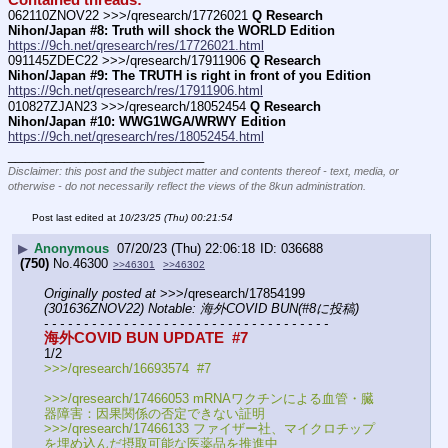
Contained threads:
062110ZNOV22 >>>/qresearch/17726021 
Q Research 
Nihon/Japan #8: Truth will shock the WORLD Edition
https://9ch.net/qresearch/res/17726021.html
091145ZDEC22 >>>/qresearch/17911906 
Q Research 
Nihon/Japan #9: The TRUTH is right in front of you Edition
https://9ch.net/qresearch/res/17911906.html
010827ZJAN23 >>>/qresearch/18052454 
Q Research 
Nihon/Japan #10: WWG1WGA/WRWY Edition
https://9ch.net/qresearch/res/18052454.html
____________________________
Disclaimer: this post and the subject matter and contents thereof - text, media, or
otherwise - do not necessarily reflect the views of the 8kun administration.
Post last edited at
10/23/25 (Thu) 00:21:54
▶
Anonymous
07/20/23 (Thu) 22:06:18
036688
(750)
No.
46300
>>46301
>>46302
Originally posted at
 >>>/qresearch/17854199 
(301636ZNOV22) Notable: 海外COVID BUN(#8に投稿)
- - - - - - - - - - - - - - - - - - - - - - - - - - - - - - - - - - - -
海外COVID BUN UPDATE  #7
1/2
>>>/qresearch/16693574  #7
>>>/qresearch/17466053 mRNAワクチンによる血管・臓
器障害：因果関係の否定できない証明
>>>/qresearch/17466133 ファイザー社、マイクロチップ
を埋め込んだ摂取可能な医薬品を推進中