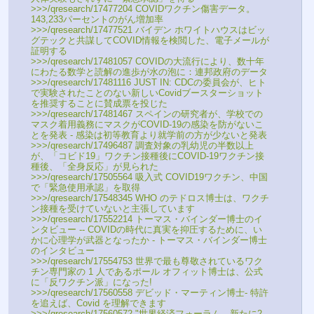
>>>/qresearch/17477204 COVIDワクチン傷害データ。
143,233パーセントのがん増加率
>>>/qresearch/17477521 バイデン ホワイトハウスはビッ
グテックと共謀してCOVID情報を検閲した、電子メールが
証明する
>>>/qresearch/17481057 COVIDの大流行により、数十年
にわたる数学と読解の進歩が水の泡に：連邦政府のデータ
>>>/qresearch/17481116 JUST IN: CDCの委員会が、ヒト
で実験されたことのない新しいCovidブースターショット
を推奨することに賛成票を投じた
>>>/qresearch/17481467 スペインの研究者が、学校での
マスク着用義務にマスクがCOVID-19の感染を防がないこ
とを発表 - 感染は初等教育より就学前の方が少ないと発表
>>>/qresearch/17496487 調査対象の乳幼児の半数以上
が、「コビド19」ワクチン接種後にCOVID-19ワクチン接
種後、「全身反応」が見られた
>>>/qresearch/17505564 吸入式 COVID19ワクチン、中国
で「緊急使用承認」を取得
>>>/qresearch/17548345 WHO のテドロス博士は、ワクチ
ン接種を受けていないと主張しています
>>>/qresearch/17552214 トーマス・バインダー博士のイ
ンタビュー -- COVIDの時代に真実を抑圧するために、い
かに心理学が武器となったか - トーマス・バインダー博士
のインタビュー
>>>/qresearch/17554753 世界で最も尊敬されているワク
チン専門家の 1 人であるポール オフィット博士は、公式
に「反ワクチン派」になった!
>>>/qresearch/17560558 デビッド・マーティン博士- 特許
を追えば、Covid を理解できます
>>>/qresearch/17560572 "世界経済フォーラム、新たに2