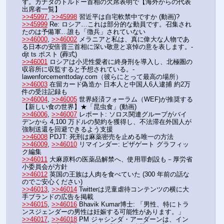
ず。カナダのトルドー首相の欠席表明で【海外からの代表
出席者一覧】
>>45997
, 
>>45998
 習近平は自宅軟禁中ですか (動画)?
>>45999
 Re: ロシア…これは部分的な動員です。召集され
たのは予備軍…誰も「徴兵」されていない
>>46000
, 
>>46002
 メラニアと私は、真に偉大な人物であ
る日本の安倍晋三首相に深い敬意と哀悼の意を表します。- 
djt ts ポスト (葬式)
>>46001
 ロシアは小児性愛者に終身刑を導入し、北極圏の
収容所に収監すると予想されている。-
lawenforcementtoday.com（彼らにとって最高の場所）
>>46003
 在留カード偽造か 日本人と中国人6人逮捕 約2万
件の受注記録も
>>46004
, 
>>46005
 世界経済フォーラム（WEF)が推奨する
【新しい食の世界】★「昆虫食」(動画)
>>46006
, 
>>46007
 レポート: ソロス関連グループがバイ
デンから 4,100 万ドルの契約を獲得し、不法滞在外国人が
強制送還を回避できるよう支援
>>46008
 PDJT: 死刑は麻薬密売を止める唯一の方法
>>46009
, 
>>46010
 リマインダー: ピザゲート グラフィッ
ク編集
>>46011
 大麻原料の医薬品解禁へ、使用罪創設も－厚労省
小委員会が方針
>>46012
 英国の王族は人肉を食べていた (300 年前の話な
のでご安心ください)
>>46013
, 
>>46014
 Twitterは児童虐待コンテンツの横に大
手ブランドの広告を掲載
>>46015
, 
>>46016
 Bhavik Ku​​mar博士: 「男性、特にトラ
ンスジェンダーの男性は妊娠する可能性があります。」
>>46017
, 
>>46018
 PM ジャシンダ・アーダーンは、イン