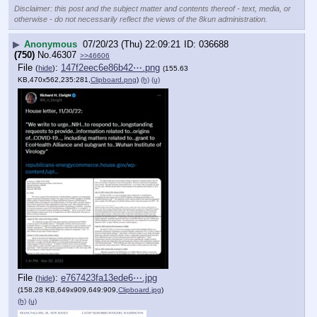
Disclaimer: this post and the subject matter and contents thereof - text, media, or
otherwise - do not necessarily reflect the views of the 8kun administration.
▶
Anonymous
07/20/23 (Thu) 22:09:21
036688
(750)
No.
46307
>>46606
File
:
147f2eec6e86b42⋯.png
(
hide
)
(155.63
KB,470x562,235:281,
Clipboard.png
)
(h)
(u)
File
:
e767423fa13ede6⋯.jpg
(
hide
)
(158.28 KB,649x909,649:909,
Clipboard.jpg
)
(h)
(u)