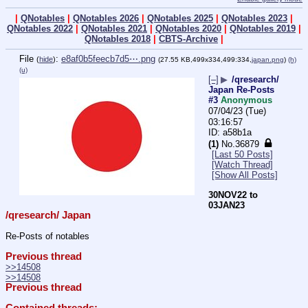
|
QNotables
|
QNotables 2026
|
QNotables 2025
|
QNotables 2023
|
QNotables 2022
|
QNotables 2021
|
QNotables 2020
|
QNotables 2019
|
QNotables 2018
|
CBTS-Archive
|
File
:
e8af0b5feecb7d5⋯.png
(
hide
)
(27.55 KB,499x334,499:334,
japan.png
)
(h)
(u)
[–]
▶
/qresearch/
Japan Re-Posts
#3
Anonymous
07/04/23 (Tue)
03:16:57
a58b1a
(1)
No.
36879
[Last 50 Posts]
[Watch Thread]
[Show All Posts]
30NOV22 to 
03JAN23
/qresearch/ Japan
Re-Posts of notables
Previous thread
>>14508
>>14508
Previous thread