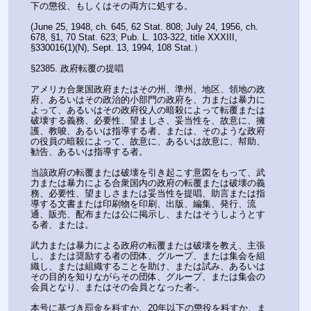
下の懲役、もしくはその両方に処する。
(June 25, 1948, ch. 645, 62 Stat. 808; July 24, 1956, ch. 
678, §1, 70 Stat. 623; Pub. L. 103-322, title XXXIII, 
§330016(1)(N), Sept. 13, 1994, 108 Stat.）
§2385. 政府転覆の提唱
アメリカ合衆国政府またはその州、準州、地区、領地の政
府、あるいはその政治的小部門の政府を、力または暴力に
よって、あるいはその政府役人の暗殺によって転覆または
破壊する義務、必要性、望ましさ、妥当性を、故意に、擁
護、教唆、あるいは指導する者、または、そのような政府
の役員の暗殺によって、故意に、あるいは故意に、幇助、
勧告、あるいは指導する者。
当該政府の転覆または破壊を引き起こす意図をもって、武
力または暴力による合衆国内の政府の転覆または破壊の義
務、必要性、望ましさまたは妥当性を提唱、助言または指
導する文書または印刷物を印刷、出版、編集、発行、流
通、販売、配布または公に掲示し、またはそうしようとす
る者、または。
武力または暴力による政府の転覆または破壊を教え、主張
し、または奨励する者の団体、グループ、または集会を組
織し、または組織することを助け、または試み、あるいは
その目的を知りながらその団体、グループ、または集会の
会員となり、またはその会員となった者-。
本号に基づき罰金を科すか、20年以下の懲役を科すか、ま