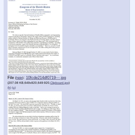
File
:
10fcde214df0719⋯.jpg
(
hide
)
(207.08 KB,649x920,649:920,
Clipboard.jpg
)
(h)
(u)