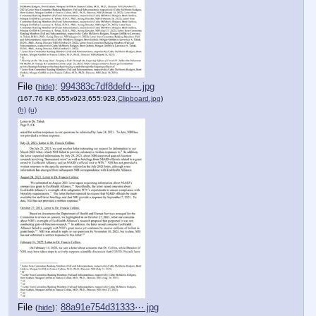
File
:
994383c7df8defd⋯.jpg
(
hide
)
(167.76 KB,655x923,655:923,
Clipboard.jpg
)
(h)
(u)
File
:
88a91e754d31333⋯.jpg
(
hide
)