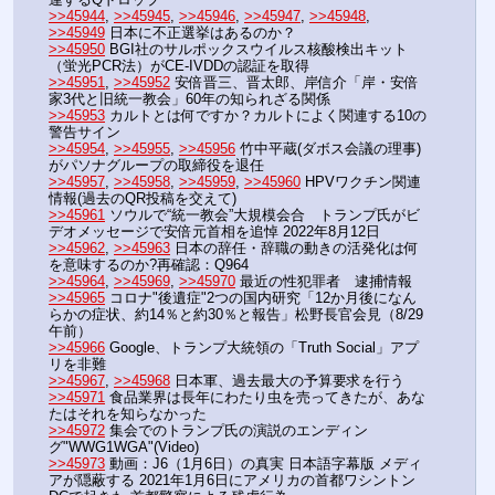
>>45944
, 
>>45945
, 
>>45946
, 
>>45947
, 
>>45948
, 
>>45949
 日本に不正選挙はあるのか？
>>45950
 BGI社のサルポックスウイルス核酸検出キット
（蛍光PCR法）がCE-IVDDの認証を取得
>>45951
, 
>>45952
 安倍晋三、晋太郎、岸信介「岸・安倍
家3代と旧統一教会」60年の知られざる関係
>>45953
 カルトとは何ですか？カルトによく関連する10の
警告サイン
>>45954
, 
>>45955
, 
>>45956
 竹中平蔵(ダボス会議の理事)
がパソナグループの取締役を退任
>>45957
, 
>>45958
, 
>>45959
, 
>>45960
 HPVワクチン関連
情報(過去のQR投稿を交えて)
>>45961
 ソウルで“統一教会”大規模会合　トランプ氏がビ
デオメッセージで安倍元首相を追悼 2022年8月12日
>>45962
, 
>>45963
 日本の辞任・辞職の動きの活発化は何
を意味するのか?再確認：Q964
>>45964
, 
>>45969
, 
>>45970
 最近の性犯罪者　逮捕情報 
>>45965
 コロナ"後遺症"2つの国内研究「12か月後になん
らかの症状、約14％と約30％と報告」松野長官会見（8/29
午前）
>>45966
 Google、トランプ大統領の「Truth Social」アプ
リを非難
>>45967
, 
>>45968
 日本軍、過去最大の予算要求を行う
>>45971
 食品業界は長年にわたり虫を売ってきたが、あな
たはそれを知らなかった
>>45972
 集会でのトランプ氏の演説のエンディン
グ"WWG1WGA"(Video)
>>45973
 動画：J6（1月6日）の真実 日本語字幕版 メディ
アが隠蔽する 2021年1月6日にアメリカの首都ワシントン