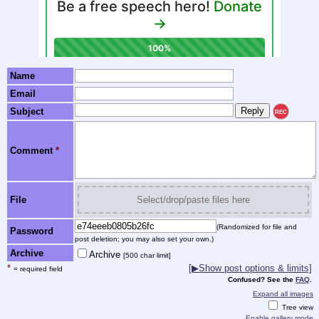
Name
Email
Subject
REC
Comment
*
File
Select/drop/paste files here
(Randomized for file and
Password
post deletion; you may also set your own.)
Archive
Archive
[500 char limit]
*
[▶Show post options & limits]
= required field
Confused? See the
FAQ
.
Expand all images
Tree view
Enable gallery mode