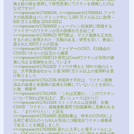
換え蚊の箱を使用して研究患者にワクチンを接種したのは
なぜですか?
>>>/qresearch/17606534, >>>/qresearch/17606541 ファウ
チの純資産はパンデミック中に 1,260 万ドル以上に急増 -- 
500 万ドル増加 (2019-2021)
>>>/qresearch/17606659 シェーグレン症候群に関連する
ファイザーのワクチンが舌の損傷を引き起こす
>>>/qresearch/17608523 専門家は、マスク義務を正当化
するために使用された「欠陥のある」研究を言い、教会に
課された300万ドルの罰金
>>>/qresearch/17608559 ファイザーのCEO、EU議会の
COVIDパネルへの証言から撤退
>>>/qresearch/17608713 研究はCovidワクチンが女性の健
康に与える危険性を示しています
>>>/qresearch/17611920 ファウチ博士と NIH の他の人々
は、大手製薬会社から 3 億 5000 万ドル以上の使用料を受
け取りました
>>>/qresearch/17612236 米国赤十字社は、ワクチン接種
済みの血液と未接種の血液を分離していないことを告白し
た後、精査中
>>>/qresearch/17612406 「これは災難だ」: このワクチン
について知れば知るほど、悪いニュースばかりだ
>>>/qresearch/17613164 ストックホルム症候群。女優、
COVID「ワクチン」接種後数週間で顔面麻痺に見舞われる
も、「またやりたい」と語る
>>>/qresearch/17616865 英国知事は、昨年のCOVIDによ
る死亡者10人のうち9人が完全に/3種混合ワクチン接種者
であることを確認しました
>>>/qresearch/17630006 新たに入手した電子メールによ
り、CDCのワクチン安全性モニタリングに関する虚偽の声