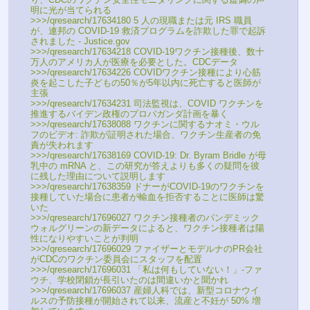
明に光が当てられる
>>>/qresearch/17634180 5 人の現職または元 IRS 職員
が、連邦の COVID-19 救済プログラムを詐欺した罪で起訴
されました - Justice.gov
>>>/qresearch/17634218 COVID-19ワクチン接種後、数十
万人のアメリカ人が医療を必要とした。CDCデータ
>>>/qresearch/17634226 COVIDワクチン接種により心筋
炎を起こした子どもの50％が5年以内に死亡すると医師が
主張
>>>/qresearch/17634231 司法監視は、COVID ワクチンを
推進するバイデン政権のプロパガンダ計画を暴く
>>>/qresearch/17638088 ワクチンに関するナオミ・ウル
フのビデオ: 詐欺が証明された場合、ワクチン生産者の免
責が失われます
>>>/qresearch/17638169 COVID-19: Dr. Byram Bridle が母
乳中の mRNA と、この研究が答えよりも多くの疑問を彼
に残した理由について説明します
>>>/qresearch/17638359 ドナーがCOVID-19のワクチンを
接種していた場合に患者が輸血を拒否することに医師は驚
いた
>>>/qresearch/17696027 ワクチン接種者のパンデミック 
ウォルグリーンの新データによると、ワクチン接種者は陽
性になりやすいことが判明
>>>/qresearch/17696029 ファイザーとモデルナのPR会社
がCDCのワクチン委員会にスタッフを配置
>>>/qresearch/17696031 「私は何もしていない！」-ファ
ウチ、学校閉鎖が長引いたのは間違いかと聞かれ
>>>/qresearch/17696037 産婦人科では、新型コロナウイ
ルスの予防接種が開始されて以来、流産と不妊が 50% 増