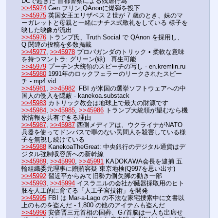
DCで起きた 首都警察による残虐行為
>>45974
 Gen.フリン,QAnonに爆弾を投下 
>>45975
 英国女王エリザベス 2 世が 7 歳のとき、妹のマ
ーガレットと母親と一緒にナチス式敬礼をしている 様子を
映した映像が流出
>>45976
 トランプ氏、Truth Social で QAnon を採用し、
Q 関連の投稿を多数掲載
>>45977
, 
>>45978
 プロパガンダのトリック • 柔軟な意味
を持つマントラ: グリーン(緑)   再生可能
>>45979
 プーチン大統領のスピーチの写し - en.kremlin.ru
>>45980
 1991年のロックフェラーのリークされたスピー
チ - mp4 vid
>>45981
, 
>>45982
  FBI が米国の選挙ソフトウェアへの中
国人の侵入を隠蔽 - kanekoa.substack
>>45983
 カトリック教会は地球上で最大の財源です
>>45984
, 
>>45985
, 
>>45986
 トランプ大統領が望むなら機
密情報を共有できる理由
>>45987
, 
>>45987
 西側メディアは、ウクライナがNATO
兵器を使ってドンバスで罪のない民間人を殺害している様
子を無視し続けている
>>45988
 KanekoaTheGreat: 中央銀行のデジタル通貨はデ
ジタル強制収容所への新幹線
>>45989
, 
>>45990
, 
>>45991
 KADOKAWA会長を逮捕 五
輪組織委元理事に贈賄容疑 東京地検(Q997を思い出す)
>>45992
 習近平からみて旧勢力側失脚の動き一部
>>45993
, 
>>45994
 イスラエルの会社が臓器採取用のヒト
胚を人工的に育てる「人工子宮技術」を開発
>>45995
 FBI は Mar-a-Lago の不法な家宅捜索中に文書以
上のものを盗んだ - 1,800 の他のアイテムも盗んだ
>>45996
 安倍晋三元首相の国葬、G7首脳は一人も出席せ