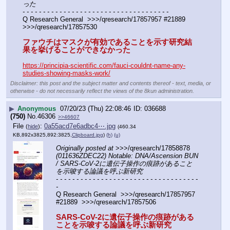
った
- - - - - - - - - - - - - - - - - - - - - - - - - - - - - - - - - - - -
Q Research General  >>>/qresearch/17857957 #21889  
>>>/qresearch/17857530 
ファウチはマスクが有効であることを示す研究結
果を挙げることができなかった
https://principia-scientific.com/fauci-couldnt-name-any-
studies-showing-masks-work/
Disclaimer: this post and the subject matter and contents thereof - text, media, or
otherwise - do not necessarily reflect the views of the 8kun administration.
▶
Anonymous
07/20/23 (Thu) 22:08:46
036688
(750)
No.
46306
>>46607
File
:
0a55acd7e6adbc4⋯.jpg
(
hide
)
(460.34
KB,892x3825,892:3825,
Clipboard.jpg
)
(h)
(u)
Originally posted at
 >>>/qresearch/17858878 
(011636ZDEC22) Notable: DNA/Ascension BUN 
/ SARS-CoV-2に遺伝子操作の痕跡があること
を示唆する論議を呼ぶ新研究
- - - - - - - - - - - - - - - - - - - - - - - - - - - - - - - - - - - 
-
Q Research General  >>>/qresearch/17857957 
#21889  >>>/qresearch/17857506
SARS-CoV-2に遺伝子操作の痕跡がある
ことを示唆する論議を呼ぶ新研究