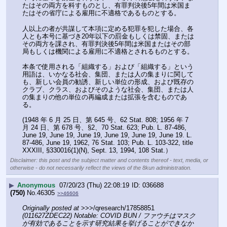
たはその両方を科すものとし、有罪判決後5年間は米国ま
たはその省庁による雇用に不適格であるものとする。
人以上の者が共謀して本項に定める犯罪を犯した場合、各
人とも本号に基づき20年以下の罰金もしくは禁固、または
その両方を課され、有罪判決後5年間は米国またはその部
局もしくは機関による雇用に不適格とされるものとする。
本条で使用される「組織する」および「組織する」という
用語は、いかなる社会、集団、または人の集まりに関して
も、新しい会員の勧誘、新しい単位の形成、および既存の
クラブ、クラス、およびそのような社会、集団、または人
の集まりの他の単位の再編成または拡張を含むものであ
る。
(1948 年 6 月 25 日、第 645 号、62 Stat. 808; 1956 年 7 
月 24 日、第 678 号、§2、70 Stat. 623; Pub. L. 87-486, 
June 19, June 19, June 19, June 19, June 19, June 19. L. 
87-486, June 19, 1962, 76 Stat. 103; Pub. L. 103-322, title 
XXXIII, §330016(1)(N), Sept. 13, 1994, 108 Stat.）
Disclaimer: this post and the subject matter and contents thereof - text, media, or
otherwise - do not necessarily reflect the views of the 8kun administration.
▶
Anonymous
07/20/23 (Thu) 22:08:19
036688
(750)
No.
46305
>>46606
Originally posted at
 >>>/qresearch/17858851 
(011627ZDEC22) Notable: COVID BUN / ファウチはマスク
が有効であることを示す研究結果を挙げることができなか