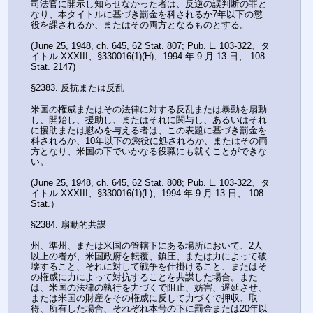
司法官に開示し知らせなかった者は、反逆の誤判断の罪と
なり、本タイトルに基づき罰金を科されるか7年以下の懲
役を課されるか、またはその両方となるものとする。
(June 25, 1948, ch. 645, 62 Stat. 807; Pub. L. 103-322、タ
イトル XXXIII、§330016(1)(H)、1994 年 9 月 13 日、 108 
Stat. 2147)
§2383. 反抗または反乱
米国の権威またはその法律に対する反乱または暴動を扇動
し、開始し、援助し、またはそれに関与し、あるいはそれ
に援助または慰めを与える者は、この表題に基づき罰金を
科されるか、10年以下の懲役に処されるか、またはその両
方となり、米国の下でいかなる役職にも就くことができな
い。
(June 25, 1948, ch. 645, 62 Stat. 808; Pub. L. 103-322、タ
イトル XXXIII、§330016(1)(L)、1994 年 9 月 13 日、 108 
Stat.）
§2384. 扇動的共謀
州、準州、または米国の管轄下にある場所において、2人
以上の者が、米国政府を転覆、鎮圧、または力によって破
壊すること、それに対して戦争を仕掛けること、またはそ
の権威に力によって対抗することを共謀した場合。また
は、米国の法律の執行を力づくで阻止、妨害、遅延させ、
または米国の財産をその権威に反して力づくで押収、取
得、所有した場合、それぞれ本号の下に罰金または20年以