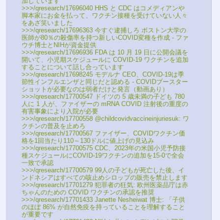
加しています
>>>/qresearch/17696040 HHS と CDC はコメディアンや
脚本家にお金を払って、ワクチン接種を受けていない人々
をあざ笑いました
>>>/qresearch/17696363 今すぐ逮捕しろ ボストン大学の
医師が80％の殺傷率を持つ新しいCOVID変種を作成 - ファ
ウチ博士とNIHが資金提供
>>>/qresearch/17696936 FDA は 10 月 19 日に公開会議を
開いて、小児期スケジュールに COVID-19 ワクチンを追加
することについて話し合っています
>>>/qresearch/17698245 モデルナ CEO、COVID-19は季
節性インフルエンザと同じだと認める - COVIDブースター
ショットが必要なのは弱者だけと発言（動画あり）
>>>/qresearch/17700547 ドイツの 5 歳未満の子ども 780 
人に 1 人が、ファイザーの mRNA COVID 注射後の重度の
有害事象により入院が必要
>>>/qresearch/17700558 @childcovidvaccineinjuriesuk: ワ
クチンの普及を止めろ
>>>/qresearch/17700567 ファイザー、COVIDワクチン価
格を1回当たり110～130ドルに値上げの見込み
>>>/qresearch/17700575 CDC、2023年の米国小児予防接
種スケジュールにCOVID-19ワクチンの追加を15-0で全会
一致で承認
>>>/qresearch/17700579 99人の子どもが死亡した後、イ
ンドネシアはすべての咳止めシロップの販売を禁止します
>>>/qresearch/17701279 犯罪者の狂気: 欧州医薬品庁は赤
ちゃんのための COVID ワクチンの承認を推奨
>>>/qresearch/17701433 Janette Nesheiwat 博士: 「子供
のほぼ 86% が自然免疫を持っていることを理解すること
が重要です