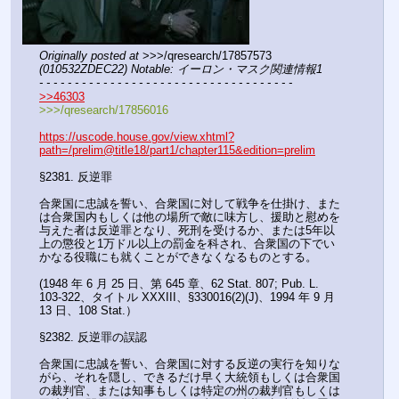
Originally posted at
 >>>/qresearch/17857573 
(010532ZDEC22) Notable: イーロン・マスク関連情報1
- - - - - - - - - - - - - - - - - - - - - - - - - - - - - - - - - - - -
>>46303
>>>/qresearch/17856016
https://uscode.house.gov/view.xhtml?
path=/prelim@title18/part1/chapter115&edition=prelim
§2381. 反逆罪
合衆国に忠誠を誓い、合衆国に対して戦争を仕掛け、また
は合衆国内もしくは他の場所で敵に味方し、援助と慰めを
与えた者は反逆罪となり、死刑を受けるか、または5年以
上の懲役と1万ドル以上の罰金を科され、合衆国の下でい
かなる役職にも就くことができなくなるものとする。
(1948 年 6 月 25 日、第 645 章、62 Stat. 807; Pub. L. 
103-322、タイトル XXXIII、§330016(2)(J)、1994 年 9 月 
13 日、108 Stat.）
§2382. 反逆罪の誤認
合衆国に忠誠を誓い、合衆国に対する反逆の実行を知りな
がら、それを隠し、できるだけ早く大統領もしくは合衆国
の裁判官、または知事もしくは特定の州の裁判官もしくは