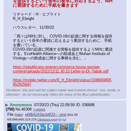
を提供するという長年の要求に対応するよう、NIH 
に要請するために手紙を書きます
リチャード・H・エブライト
R_H_Ebright
ハウスレター、11/30/22
「我々はNIHに対し、COVID-19の起源に関する情報を提供
するという長年の要請に応えるよう要請するために、手紙
を書いている。
COVID-19の起源に関連する情報を提供するようNIHに要請
する。EcoHealth Allianceへの助成金とWuhan Institute of 
Virologyへの助成金に関する事柄を含む。」
https://republicans-energycommerce.house.gov/wp-
content/uploads/2022/11/11.30.22-Letter-to-Dr.-Tabak.pdf
https://mobile.twitter.com/R_H_Ebright/status/1598069805
952925697
Disclaimer: this post and the subject matter and contents thereof - text, media, or
otherwise - do not necessarily reflect the views of the 8kun administration.
▶
Anonymous
07/20/23 (Thu) 22:09:59
036688
(750)
No.
46308
>>46606
File
:
e68b5241bcb4f23⋯.png
(
hide
)
(931.85
KB,896x900,224:225,
Clipboard.png
)
(h)
(u)