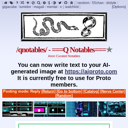
[
/
/
/
/
/
/
/
/
/
/
/
/
]
[
random
/
55chan
/
dislyte
/
gigacube
/
lumidor
/
magali
/
mental
/
x
]
[
watchlist
]
[Options]
/qnotables/ - ===Q Notables===
★
Anon Curated Notables
You can now write text to your AI-
generated image at
https://aiproto.com
It is currently free to use for Proto
members.
Posting mode: Reply
[Return]
[Go to bottom]
[Catalog]
[Nerve Center]
[Random]