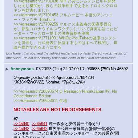
>>>/qresearch/17701438 NIH と共にレムデシビルを開発
した同じ機関が、彼らの競争相手であるヒドロキシクロロ
キンを妨害しました
>>>/qresearch/17701453 フルムービー 本当のアンソニ
ー・ファウチ- Bitchute 
>>>/qresearch/17709259 マルクス主義者の医療委員会
が、新型コロナウイルスワクチンについて真実を語ったピ
ーター・マッカロー博士の医療資格を剥奪
>>>/qresearch/17711001 WHOがYouTubeの健康コンテン
ツを管理し、公式発表に反論するものはすべて検閲し、世
論を操作できるようにする
Disclaimer: this post and the subject matter and contents thereof - text, media, or
otherwise - do not necessarily reflect the views of the 8kun administration.
▶
Anonymous
07/20/23 (Thu) 22:07:00
036688
(750)
No.
46302
Originally posted at
 >>>/qresearch/17854234 
(301644ZNOV22) Notable: #7(#8に投稿)
- - - - - - - - - - - - - - - - - - - - - - - - - - - - - - - - - - - -
>>>/qresearch/16693574 Q Research Nihon/Japan #7: No 
Coincidences Edition 
>>>/qresearch/16693611 生地
NOTABLES ARE NOT ENDORSEMENTS
#7
>>45940
, 
>>45941
 統一教会と安倍晋三の繋がり
>>45942
, 
>>45943
 世界平和統一家庭連合(旧統一協会)の
シンボルマークと自由民主党のシンボルマークの共通点/関
連するQドロップ