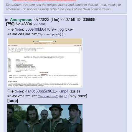
Disclaimer: this post and the subject matter and contents thereof - text, media, or
otherwise - do not necessarily reflect the views of the 8kun administration.
▶
Anonymous
07/20/23 (Thu) 22:07:59
036688
(750)
No.
46304
>>46608
File
:
350eff0bb6470f9⋯.jpg
(
hide
)
(97.94
KB,892x587,892:587,
Clipboard.jpg
)
(h)
(u)
File
:
4a40c60bb5c9611⋯.mp4
(
hide
)
(228.23
[play once]
KB,450x254,225:127,
Clipboard.mp4
)
(h)
(u)
[loop]