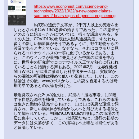
https://www.economist.com/science-and-
technology/2022/10/22/a-new-paper-claims-
sars-cov-2-bears-signs-of-genetic-engineering
約3万の遺伝子文字が、2千万人以上の死者を出
したとされるCoV-19の悪夢の始まりであった。この悪夢が
どのように始まったかについては、様々な議論がある。多
くの人は、COVID19の出現は人獣共通感染症、すなわち、
多くの新しい病原体がそうであるように、野生動物からの
波及であると考えている。なぜなら、それはコウモリに見
られるコロナウイルスの一群に似ているからである。ま
た、このウイルスが最初に発見された中国の武漢を中心
に、世界中の研究所でコロナウイルス工学が熱心に行われ
ていることを指摘する声もある。2021年2月、世界保健機
関（WHO）が武漢に派遣した科学者チームは、実験室か
らの漏洩の可能性は極めて低いと発表した。しかし、この
結論はその後、whoのボスから、この説を否定するのは時
期尚早であるとの反論を受けた。
最近発表された2つの論文は、武漢の「湿地市場」に関連
する自然起源説を補強しているようである。これらの市場
は生きた動物を販売するもので、しばしば劣悪な環境で飼
育され、新しい病原体が動物から人へと飛び火する場所と
して知られている。初期のCOVID19の症例はこの市場の周
辺に集中していた。しかし、批評家たちは、流行の初期の
データには欠落が多く、この描写は不正確な可能性がある
と反論している。
…