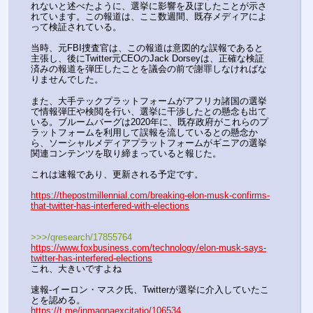
れないと述べたように、選挙に影響を及ぼしたことが示さ
れています。この報道は、ここ数週間、既存メディアによ
って検証されている。
当時、元FBI捜査官は、この報道は意図的な誤報であると
主張し、後にTwitter元CEOのJack Dorseyは、正確な検証
済みの報道を弾圧したことを議会の前で謝罪しなければな
りませんでした。
また、大手テックプラットフォームがアフリカ諸国の選挙
で情報弾圧や検閲を行い、選挙に干渉したとの懸念も出て
いる。ブルームバーグは2020年に、既存政府がこれらのプ
ラットフォームを利用して誤報を流しているとの懸念か
ら、ソーシャルメディアプラットフォームがギニアの選挙
関連コンテンツを取り締まっていると報じた。
これは速報であり、更新される予定です。
https://thepostmillennial.com/breaking-elon-musk-confirms-
that-twitter-has-interfered-with-elections
>>>/qresearch/17855764
https://www.foxbusiness.com/technology/elon-musk-says-
twitter-has-interfered-elections
これ、大きいですよね
速報-イーロン・マスク氏、Twitterが選挙に介入していたこ
とを認める。
https://t.me/inmagnaexcitatio/106534