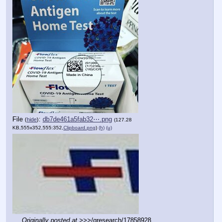
File
:
db7de461a5fab32⋯.png
(
hide
)
(127.28
KB,555x352,555:352,
Clipboard.png
)
(h)
(u)
Originally posted at
 >>>/qresearch/17858928 