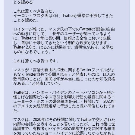
とを認める
これは驚くべき告白だ。
イーロン・マスク氏は2日、Twitterが選挙に干渉してきた
ことを認めた。
ロイターが報じた、マスク氏の下でのTwitterの言論の自由
への動きに対して、「長年のユーザーが知っているよう
に、Twitterは非常に長い間、信頼と安全性において失敗
し、選挙に干渉してきたという明白な現実があります。
Twitter 2.0は、はるかに効果的で、透明性があり、公平な
ものになるでしょう。" 
これは驚くべき告白です。
マスクが「言論の自由の抑圧に関するTwitterファイルがま
もなくTwitter自身で公開される」と発表したのは、ほんの
数日前のことだ。国民は何が本当に起こったのか知る資格
がある… "と発表していた。
Twitterは、ハンター・バイデンのノートパソコンから得た
怪しげな国際ビジネス取引と影響力行使の暴露に関するニ
ューヨーク・ポストの爆弾報道を弾圧・検閲して、2020年
のアメリカ大統領総選挙に干渉したと長い間信じられてき
た。
マスクは、2020年にその検閲に関してTwitterで交わされた
内部の会話を公表することを誓いましたが、これは後に世
論調査で、有権者がバイデン家の影響力行使に関する報道
を知っていたらジョー・バイデンに投票しなかったかもし