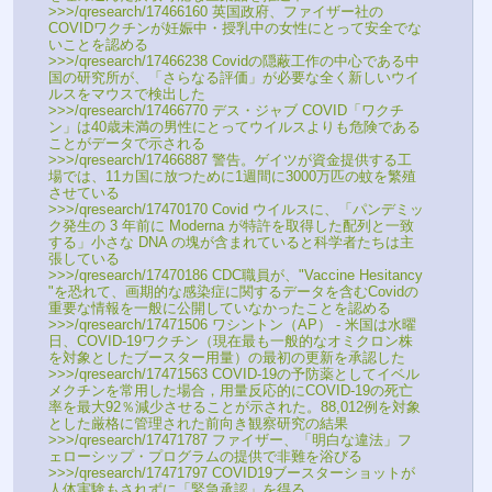
>>>/qresearch/17466160 英国政府、ファイザー社の
COVIDワクチンが妊娠中・授乳中の女性にとって安全でな
いことを認める
>>>/qresearch/17466238 Covidの隠蔽工作の中心である中
国の研究所が、「さらなる評価」が必要な全く新しいウイ
ルスをマウスで検出した
>>>/qresearch/17466770 デス・ジャブ COVID「ワクチ
ン」は40歳未満の男性にとってウイルスよりも危険である
ことがデータで示される
>>>/qresearch/17466887 警告。ゲイツが資金提供する工
場では、11カ国に放つために1週間に3000万匹の蚊を繁殖
させている
>>>/qresearch/17470170 Covid ウイルスに、「パンデミッ
ク発生の 3 年前に Moderna が特許を取得した配列と一致
する」小さな DNA の塊が含まれていると科学者たちは主
張している
>>>/qresearch/17470186 CDC職員が、"Vaccine Hesitancy 
"を恐れて、画期的な感染症に関するデータを含むCovidの
重要な情報を一般に公開していなかったことを認める
>>>/qresearch/17471506 ワシントン（AP） - 米国は水曜
日、COVID-19ワクチン（現在最も一般的なオミクロン株
を対象としたブースター用量）の最初の更新を承認した
>>>/qresearch/17471563 COVID-19の予防薬としてイベル
メクチンを常用した場合，用量反応的にCOVID-19の死亡
率を最大92％減少させることが示された。88,012例を対象
とした厳格に管理された前向き観察研究の結果
>>>/qresearch/17471787 ファイザー、「明白な違法」フ
ェローシップ・プログラムの提供で非難を浴びる
>>>/qresearch/17471797 COVID19ブースターショットが
人体実験もされずに「緊急承認」を得る