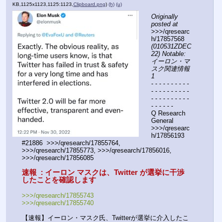
KB,1125x1123,1125:1123,
Clipboard.png
)
(h)
(u)
Originally 
posted at
>>>/qresearc
h/17857568 
(010531ZDEC
22) Notable: 
イーロン・マ
スク関連情報
1
- - - - - - - - - - 
- - - - - - - - - - 
- - - - - - - - - - 
- - - - - -
Q Research 
General 
>>>/qresearc
h/17856193 
#21886  >>>/qresearch/17855764, 
>>>/qresearch/17855773, >>>/qresearch/17856016, 
>>>/qresearch/17856085 
速報  : イーロン マスクは、Twitter が選挙に干渉
したことを確認します
>>>/qresearch/17855743
>>>/qresearch/17855740
【速報】イーロン・マスク氏、Twitterが選挙に介入したこ