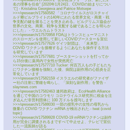
名の理事を任命" [2020年1月24日、COVIDの始まりについ
て] - Kristalina Georgieva and Patrice Motsepe
>>>/qresearch/17560582 「コロナウイルスがロスチャイ
ルド卿ピルブライトの140年にわたる世界文化・商業・戦
争支配の鍵を握ることを突き止める。ピルグリムス協会が
世界の文化、商業、戦争を支配する鍵であることを明らか
にした」 - ウエルカムトラスト
>>>/qresearch/17570958 FDAはトランスヒューマニスト
のスローガンを使用して新しいCOVIDブースターを宣伝
>>>/qresearch/17577626 ゲイツ財団は、「未来型」
COVID ワクチンを接種するようにあなたを操作する方法
を研究しています
>>>/qresearch/17577681 ブースターショットを打ってか
ら15分後に薬局内で女性が突然死亡
>>>/qresearch/17577710 Tucker: 何百万人もの子どもたち
にワクチン接種を強制した後、病院は副作用の心筋炎を正
常化しています
>>>/qresearch/17582159 イスラエルの研究者がファイザ
ー社の注射に警鐘を鳴らし、「深刻な副作用」を警告 - 
slaynews.com
>>>/qresearch/17582463 連邦政府は、EcoHealth Alliance 
を通じて中国のコウモリ コロナウイルス研究所に税金を注
ぎ込んだ非営利団体に 100 万ドルを授与します
>>>/qresearch/17588030 一部の授乳中の女性の母乳から
微量の COVID ワクチン mRNA が検出された.- twat (covid 
topic)
>>>/qresearch/17589928 COVID-19 mRNAワクチンは副作
用が完全に調査されるまですべて中止せよ、テレビで宣伝
した一流医師が語る